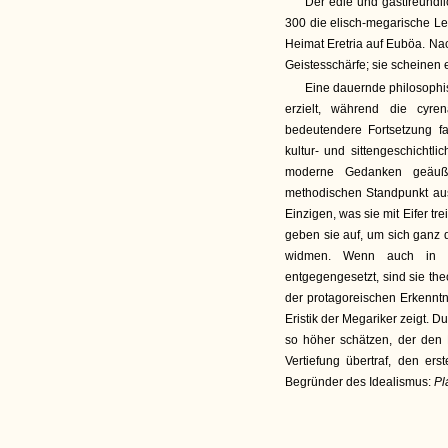
Der edle und gastfreund
300 die elisch-megarische Le
Heimat Eretria auf Euböa. Nac
Geistesschärfe; sie scheinen
Eine dauernde philosophi
erzielt, während die cyr
bedeutendere Fortsetzung fa
kultur- und sittengeschichtli
moderne Gedanken geäuße
methodischen Standpunkt aus
Einzigen, was sie mit Eifer t
geben sie auf, um sich ganz 
widmen. Wenn auch in e
entgegengesetzt, sind sie th
der protagoreischen Erkenntni
Eristik der Megariker zeigt. 
so höher schätzen, der den M
Vertiefung übertraf, den er
Begründer des Idealismus:
Pl