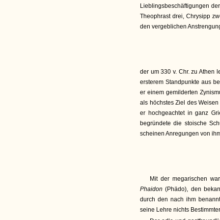
Lieblingsbeschäftigungen der
Theophrast drei, Chrysipp z
den vergeblichen Anstrengun
der um 330 v. Chr. zu Athen 
ersterem Standpunkte aus bek
er einem gemilderten Zynismus
als höchstes Ziel des Weisen 
er hochgeachtet in ganz Gr
begründete die stoische Sch
scheinen Anregungen von ih
Mit der megarischen wa
Phaidon
(Phädo), den bekan
durch den nach ihm benannt
seine Lehre nichts Bestimmte