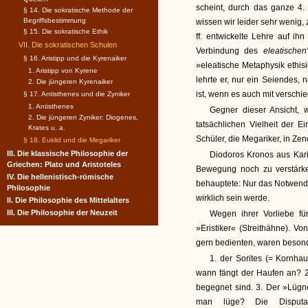
scheint, durch das ganze 4.
§ 14. Die sokratische Methode der
Begriffsbestimmung
wissen wir leider sehr wenig, 
§ 15. Die sokratische Ethik
ff. entwickelte Lehre auf ih
VII. Die sokratischen Schulen
Verbindung des
eleatische
§ 16. Aristipp und die Kyrenaiker
»eleatische Metaphysik ethisie
1. Aristipp von Kyrene
lehrte er, nur ein Seiendes, 
2. Die jüngeren Kyrenaiker
ist, wenn es auch mit verschi
§ 17. Antisthenes und die Zyniker
1. Antisthenes
Gegner dieser Ansicht, w
2. Die jüngeren Zyniker: Diogenes,
tatsächlichen Vielheit der 
Krates u. a.
Schüler, die Megariker, in Zen
§ 18. Euklid und die Megariker
III. Die klassische Philosophie der
Diodoros Kronos aus Kari
Griechen: Plato und Aristoteles
Bewegung noch zu verstärke
IV. Die hellenistisch-römische
behauptete: Nur das Notwendig
Philosophie
wirklich sein werde.
II. Die Philosophie des Mittelalters
III. Die Philosophie der Neuzeit
Wegen ihrer Vorliebe fü
»Eristiker« (Streithähne). 
gern bedienten, waren beson
1. der Sorites (= Kornha
wann fängt der Haufen an? 2.
begegnet sind. 3. Der »Lügn
man lüge? Die Disputa