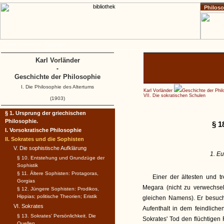
Philos
Home
Impressum
Copyright
Karl Vorländer
-
Geschichte der Philosophie
I. Die Philosophie des Altertums
Karl Vorländer
Geschichte der Phil
VII. Die sokratischen Schulen
(1903)
§ 1. Ursprung der griechischen
Philosophie.
§ 1
I. Vorsokratische Philosophie
II. Sokrates und die Sophisten
V. Die sophistische Aufklärung
1. Eu
§ 10. Entstehung und Grundzüge der
Sophistik
§ 11. Ältere Sophisten: Protagoras,
Einer der ältesten und t
Gorgias
Megara (nicht zu verwechse
§ 12. Jüngere Sophisten: Prodikos,
Hippias; politische Theorien; Eristik
gleichen Namens). Er besuch
VI. Sokrates
Aufenthalt in dem feindliche
§ 13. Sokrates' Persönlichkeit. Die
Sokrates' Tod den flüchtigen
Quellen