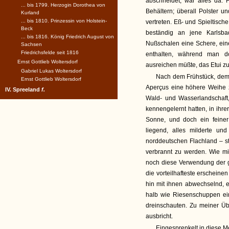
abschneidet, war alles da. 
... bis 1799. Herzogin Dorothea von
Behältern; überall Polster u
Kurland
... bis 1810. Prinzessin von Holstein-
vertreten. Eß- und Spieltis
Beck
beständig an jene Karlsb
... bis 1816. König Friedrich August von
Nußschalen eine Schere, ein
Sachsen
Friedrichsfelde seit 1816
enthalten, während man d
Ernst Gottlieb Woltersdorf
ausreichen müßte, das Etui zu 
Gabriel Lukas Woltersdorf
Nach dem Frühstück, dem 
Ernst Gottlieb Woltersdorf
Aperçus eine höhere Weihe z
IV. Spreeland
f.
Wald- und Wasserlandschaft,
kennengelernt hatten, in ihrer
Sonne, und doch ein feiner
liegend, alles milderte un
norddeutschen Flachland – s
verbrannt zu werden. Wie mi
noch diese Verwendung der g
die vorteilhafteste erscheine
hin mit ihnen abwechselnd, e
halb wie Riesenschuppen ein
dreinschauten. Zu meiner Üb
ausbricht.
Eingesprenkelt in diese M