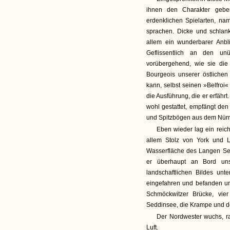
ihnen den Charakter geben
erdenklichen Spielarten, nam
sprachen. Dicke und schlank
allem ein wunderbarer Anbli
Geflissentlich an den unü
vorübergehend, wie sie die 
Bourgeois unserer östlichen
kann, selbst seinen »Belfroi
die Ausführung, die er erfährt
wohl gestattet, empfängt den
und Spitzbögen aus dem Nür
Eben wieder lag ein reic
allem Stolz von York und La
Wasserfläche des Langen Sees
er überhaupt an Bord uns
landschaftlichen Bildes unt
eingefahren und befanden uns
Schmöckwitzer Brücke, vie
Seddinsee, die Krampe und d
Der Nordwester wuchs, ra
Luft.