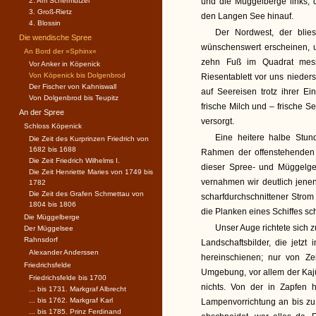
2. Am Schermützel
und die Müggelberge links, d
3. Groß-Rietz
den Langen See hinauf.
4. Blossin
Der Nordwest, der blies
Die wendische Spree
wünschenswert erscheinen, 
An Bord der »Sphinx«
zehn Fuß im Quadrat mess
Vor Anker in Köpenick
Von Köpenick bis Dolgenbrod
Riesentablett vor uns nieders
Der Fischer von Kahniswall
auf Seereisen trotz ihrer Ei
Von Dolgenbrod bis Teupitz
frische Milch und – frische S
An der Spree
versorgt.
Schloss Köpenick
Eine heitere halbe Stund
Die Zeit des Kurprinzen Friedrich von
1682 bis 1688
Rahmen der offenstehenden K
Die Zeit Friedrich Wilhelms I.
dieser Spree- und Müggelge
Die Zeit Henriette Maries von 1749 bis
vernahmen wir deutlich jene
1782
Die Zeit des Grafen Schmettau von
scharfdurchschnittener Stro
1804 bis 1806
die Planken eines Schiffes sc
Die Müggelberge
Unser Auge richtete sich
Der Müggelsee
Rahnsdorf
Landschaftsbilder, die jetz
Alexander Anderssen
hereinschienen; nur von Ze
Friedrichsfelde
Umgebung, vor allem der Kajü
Friedrichsfelde bis 1700
nichts. Von der in Zapfen
... bis 1731. Markgraf Albrecht
... bis 1762. Markgraf Karl
Lampenvorrichtung an bis zu
... bis 1785. Prinz Ferdinand