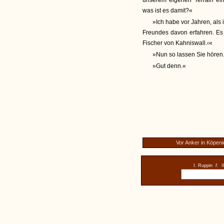
unserem eigenen Terrain ein
was ist es damit?«
»Ich habe vor Jahren, als
Freundes davon erfahren. Es w
Fischer von Kahniswall.‹«
»Nun so lassen Sie hören
»Gut denn.«
Vor Anker in Köpeni
I. Ruppin
f.
I