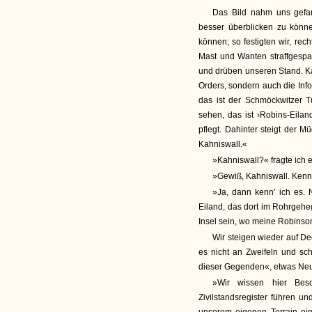
Das Bild nahm uns gefan
besser überblicken zu können
können; so festigten wir, re
Mast und Wanten straffgesp
und drüben unseren Stand. Ka
Orders, sondern auch die Info
das ist der Schmöckwitzer T
sehen, das ist ›Robins-Eila
pflegt. Dahinter steigt der M
Kahniswall.«
»Kahniswall?« fragte ich 
»Gewiß, Kahniswall. Kenne
»Ja, dann kenn' ich es. 
Eiland, das dort im Rohrgeh
Insel sein, wo meine Robinson
Wir steigen wieder auf De
es nicht an Zweifeln und sc
dieser Gegenden«, etwas Neue
»Wir wissen hier Bes
Zivilstandsregister führen 