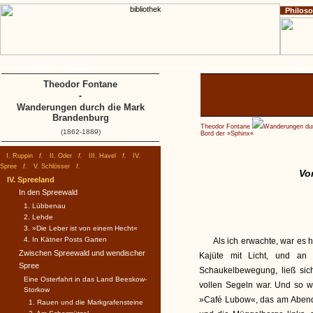
Philos
Home
Impressum
Copyright
I. Ruppin
Theodor Fontane
-
Wanderungen durch die Mark
Brandenburg
Theodor Fontane
Wanderungen dur
(1862-1889)
Bord der »Sphinx«
I. Ruppin
f.
II. Oder
f.
III. Havel
f.
IV.
Spree
f.
V. Schlösser
f.
Vo
IV. Spreeland
In den Spreewald
1. Lübbenau
2. Lehde
3. »Die Leber ist von einem Hecht«
4. In Kätner Posts Garten
Als ich erwachte, war es 
Zwischen Spreewald und wendischer
Kajüte mit Licht, und an
Spree
Schaukelbewegung, ließ sic
Eine Osterfahrt in das Land Beeskow-
vollen Segeln war. Und so wa
Storkow
»Café Lubow«, das am Abend v
1. Rauen und die Markgrafensteine