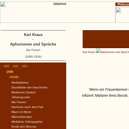
Philos
Home
Impressum
Copyright
Die Fackel
Karl Kraus
-
Aphorismen und Sprüche
Die Fackel
Karl Kraus
Aphorismen und Sprüc
(1899-1936)
1906
1910
1911
1906
Abfälle
Klerikalismus
Druckfehler der Geschichte
Wenn ein Frauenkenner si
Modernes Symbol
infiziert: Märtyrer ihres Berufs.
»Ehrenpunkt«
Die Frauen
Hochmut nach dem Fall
Mann im Mond
Männerfreuden
Weibliche Orthographie
Erotik des Mannes