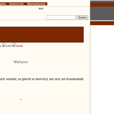
ophie
Belletristik
Wörterbücher
:
» Glossen
» Gedichte
» Aphorismen
» Notizen
he
1906
Abfälle
Märtyrer
ch verliebt, so gleicht er dem Arzt, der sich am Krankenbett
*