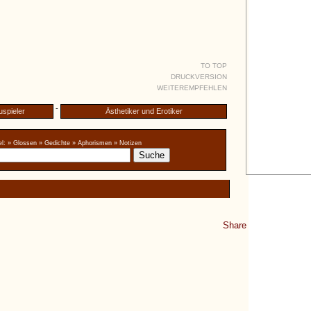
TO TOP
DRUCKVERSION
WEITEREMPFEHLEN
-
uspieler
Ästhetiker und Erotiker
l:
» Glossen
» Gedichte
» Aphorismen
» Notizen
Share