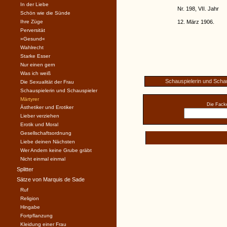
In der Liebe
Nr. 198, VII. Jahr
Schön wie die Sünde
Ihre Züge
12. März 1906.
Perversität
»Gesund«
Wahlrecht
Starke Esser
Nur einen gern
Was ich weiß
Schauspielerin und Scha
Die Sexualität der Frau
Schauspielerin und Schauspieler
Märtyrer
Die Facke
Ästhetiker und Erotiker
Lieber verziehen
Erotik und Moral
Gesellschaftsordnung
Liebe deinen Nächsten
Wer Andern keine Grube gräbt
Nicht einmal einmal
Splitter
Sätze von Marquis de Sade
Ruf
Religion
Hingabe
Fortpflanzung
Kleidung einer Frau