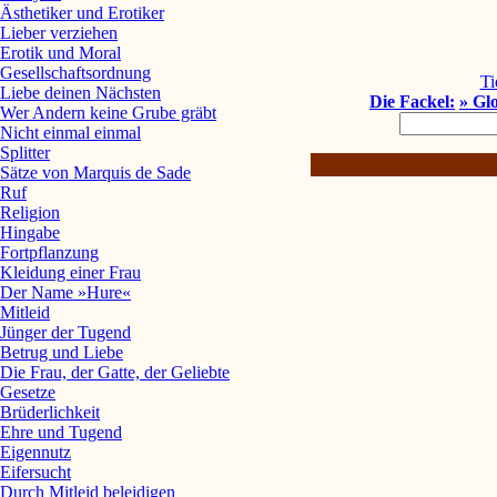
Ästhetiker und Erotiker
Lieber verziehen
Erotik und Moral
Gesellschaftsordnung
Ti
Liebe deinen Nächsten
Die Fackel:
» Gl
Wer Andern keine Grube gräbt
Nicht einmal einmal
Splitter
Sätze von Marquis de Sade
Ruf
Religion
Hingabe
Fortpflanzung
Kleidung einer Frau
Der Name »Hure«
Mitleid
Jünger der Tugend
Betrug und Liebe
Die Frau, der Gatte, der Geliebte
Gesetze
Brüderlichkeit
Ehre und Tugend
Eigennutz
Eifersucht
Durch Mitleid beleidigen