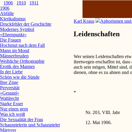
1906
1910
1911
1906
Abfälle
Klerikalismus
Karl Kraus
Aphorismen und
Druckfehler der Geschichte
Modernes Symbol
Leidenschaften
»Ehrenpunkt«
Die Frauen
Hochmut nach dem Fall
Mann im Mond
Männerfreuden
Wer seinen Leidenschaften etwa
Weibliche Orthographie
ihretwegen erschaffen ist, dass
Erotik des Mannes
auch sein mögen, Mittel sind, 
In der Liebe
dienen, ohne es zu ahnen und 
Schön wie die Sünde
Ihre Züge
Perversität
*
»Gesund«
Wahlrecht
Starke Esser
Nur einen gern
Nr. 203, VIII. Jahr
Was ich weiß
Die Sexualität der Frau
12. Mai 1906.
Schauspielerin und Schauspieler
Märtyrer