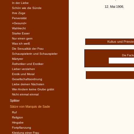
In der Liebe
12. Mai 1906.
Schön wie die Sünde
Ihre Züge
Perversität
»Gesund«
Wahlrecht
Starke Esser
Nur einen gern
Kultus und Prieste
Was ich weiß
Die Sexualität der Frau
Schauspielerin und Schauspieler
Die Facke
Märtyrer
Ästhetiker und Erotiker
Lieber verziehen
Erotik und Moral
Gesellschaftsordnung
Liebe deinen Nächsten
Wer Andern keine Grube gräbt
Nicht einmal einmal
Splitter
Sätze von Marquis de Sade
Ruf
Religion
Hingabe
Fortpflanzung
Kleidung einer Frau