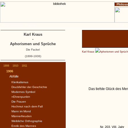
Philos
Home
Impressum
Copyright
Die Fackel
Karl Kraus
-
Aphorismen und Sprüche
Die Fackel
Karl Kraus
Aphorismen und Sprüc
(1899-1936)
1906
1910
1911
1906
Abfälle
Klerikalismus
Druckfehler der Geschichte
Das tiefste Glück des Men
Modernes Symbol
»Ehrenpunkt«
Die Frauen
Hochmut nach dem Fall
Mann im Mond
Männerfreuden
Weibliche Orthographie
Erotik des Mannes
Nr. 203, VIII. Jahr