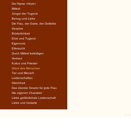
Der Name »Hure«
Mitleid
Jünger der Tugend
Betrug und Liebe
Die Frau, der Gatte, der Geliebte
Gesetze
Brüderlichkeit
Ehre und Tugend
Eigennutz
Eifersucht
Durch Mitleid beleidigen
Vertraut
Kultus und Priester
Glück des Menschen
Tier und Mensch
Leidenschaften
Gleichheit
Das oberste Gesetz für jede Frau
Nie eigenen Charakter
Liebe gefährlichste Leidenschaft
Liebe und Idolatrie
© tex