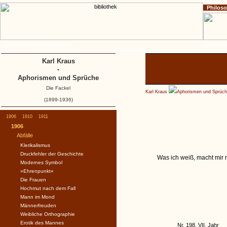
Philos
Home
Impressum
Copyright
Die Fackel
Karl Kraus
-
Aphorismen und Sprüche
Die Fackel
Karl Kraus
Aphorismen und Sprüc
(1899-1936)
1906
1910
1911
1906
Abfälle
Klerikalismus
Druckfehler der Geschichte
Was ich weiß, macht mir n
Modernes Symbol
»Ehrenpunkt«
Die Frauen
Hochmut nach dem Fall
Mann im Mond
Männerfreuden
Weibliche Orthographie
Erotik des Mannes
Nr. 198, VII. Jahr