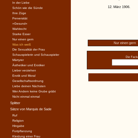
In der Liebe
12. März 1906.
Schön wie die Sünde
Ihre Züge
Perversität
»Gesund«
Wahlrecht
Starke Esser
Nur einen gern
Nur einen gern
Was ich weiß
Die Sexualität der Frau
Schauspielerin und Schauspieler
Die Facke
Märtyrer
Ästhetiker und Erotiker
Lieber verziehen
Erotik und Moral
Gesellschaftsordnung
Liebe deinen Nächsten
Wer Andern keine Grube gräbt
Nicht einmal einmal
Splitter
Sätze von Marquis de Sade
Ruf
Religion
Hingabe
Fortpflanzung
Kleidung einer Frau