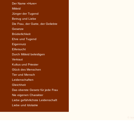
Der Name »Hure«
Mitleid
Jünger der Tugend
Betrug und Liebe
Die Frau, der Gatte, der Geliebte
Gesetze
Brüderlichkeit
Ehre und Tugend
Eigennutz
Eifersucht
Durch Mitleid beleidigen
Vertraut
Kultus und Priester
Glück des Menschen
Tier und Mensch
Leidenschaften
Gleichheit
Das oberste Gesetz für jede Frau
Nie eigenen Charakter
Liebe gefährlichste Leidenschaft
Liebe und Idolatrie
© tex