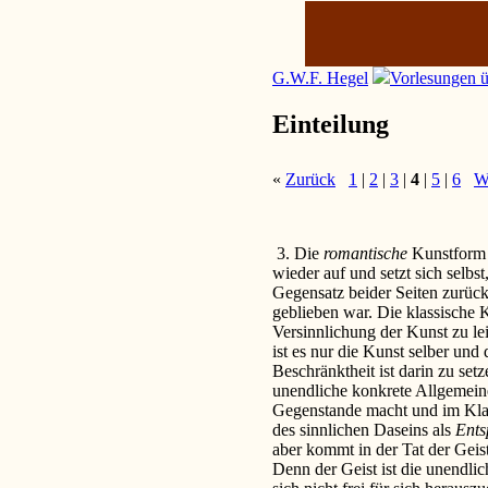
G.W.F. Hegel
Vorlesungen ü
Einteilung
«
Zurück
1
|
2
|
3
|
4
|
5
|
6
W
3. Die
romantische
Kunstform 
wieder auf und setzt sich selb
Gegensatz beider Seiten zurüc
geblieben war. Die klassische 
Versinnlichung der Kunst zu le
ist es nur die Kunst selber und
Beschränktheit ist darin zu set
unendliche konkrete Allgemeine
Gegenstande macht und im Klass
des sinnlichen Daseins als
Ents
aber kommt in der Tat der Geis
Denn der Geist ist die unendlich