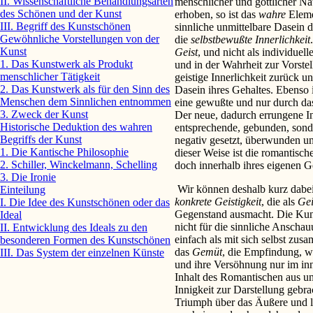
II. Wissenschaftliche Behandlungsarten
menschlicher und göttlicher Nat
des Schönen und der Kunst
erhoben, so ist das
wahre
Eleme
III. Begriff des Kunstschönen
sinnliche unmittelbare Dasein d
Gewöhnliche Vorstellungen von der
die
selbstbewußte Innerlichkeit
Kunst
Geist
, und nicht als individuel
1. Das Kunstwerk als Produkt
und in der Wahrheit zur Vorstell
menschlicher Tätigkeit
geistige Innerlichkeit zurück 
2. Das Kunstwerk als für den Sinn des
Dasein ihres Gehaltes. Ebenso i
Menschen dem Sinnlichen entnommen
eine gewußte und nur durch d
3. Zweck der Kunst
Der neue, dadurch errungene Inh
Historische Deduktion des wahren
entsprechende, gebunden, sond
Begriffs der Kunst
negativ gesetzt, überwunden und
1. Die Kantische Philosophie
dieser Weise ist die romantisc
2. Schiller, Winckelmann, Schelling
doch innerhalb ihres eigenen G
3. Die Ironie
Wir können deshalb kurz dabei 
Einteilung
konkrete Geistigkeit
, die als
Gei
I. Die Idee des Kunstschönen oder das
Gegenstand ausmacht. Die Kuns
Ideal
nicht für die sinnliche Anscha
II. Entwicklung des Ideals zu den
einfach als mit sich selbst zus
besonderen Formen des Kunstschönen
das
Gemüt
, die Empfindung, wel
III. Das System der einzelnen Künste
und ihre Versöhnung nur im inn
Inhalt des Romantischen aus un
Innigkeit zur Darstellung gebra
Triumph über das Äußere und l