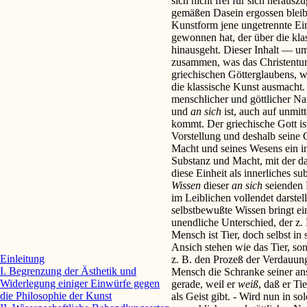
sich nicht frei für sich heraus
gemäßen Dasein ergossen bleibe
Kunstform jene ungetrennte Einh
gewonnen hat, der über die kl
hinausgeht. Dieser Inhalt — um
zusammen, was das Christentum
griechischen Götterglaubens, w
die klassische Kunst ausmacht. 
menschlicher und göttlicher Nat
und
an sich
ist, auch auf unmit
kommt. Der griechische Gott i
Vorstellung und deshalb seine G
Macht und seines Wesens ein i
Substanz und Macht, mit der das 
diese Einheit als innerliches su
Wissen
dieser
an sich
seienden 
im Leiblichen vollendet darstel
selbstbewußte Wissen bringt ei
unendliche Unterschied, der z.
Mensch ist Tier, doch selbst in 
Ansich stehen wie das Tier, son
Einleitung
z. B. den Prozeß der Verdauung
I. Begrenzung der Ästhetik und
Mensch die Schranke seiner ans
Widerlegung einiger Einwürfe gegen
gerade, weil er
weiß
, daß er Ti
die Philosophie der Kunst
als Geist gibt. - Wird nun in s