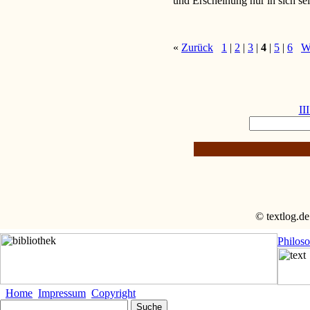
und Erscheinung nur in sich se
«
Zurück
1
|
2
|
3
|
4
|
5
|
6
W
II
© textlog.de
Philos
Home
Impressum
Copyright