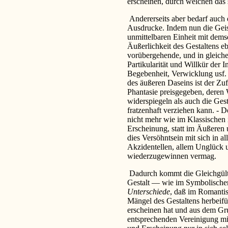
erscheinen, durch welchen das 
Andererseits aber bedarf auch 
Ausdrucke. Indem nun die Geist
unmittelbaren Einheit mit dems
Äußerlichkeit des Gestaltens 
vorübergehende, und in gleiche
Partikularität und Willkür der I
Begebenheit, Verwicklung usf.
des äußeren Daseins ist der Zu
Phantasie preisgegeben, deren
widerspiegeln als auch die Ge
fratzenhaft verziehen kann. - 
nicht mehr wie im Klassischen 
Erscheinung, statt im Äußeren u
dies Versöhntsein mit sich in al
Akzidentellen, allem Unglück 
wiederzugewinnen vermag.
Dadurch kommt die Gleichgült
Gestalt — wie im Symbolische
Unterschiede
, daß im Romantis
Mängel des Gestaltens herbeifü
erscheinen hat und aus dem Gr
entsprechenden Vereinigung mit