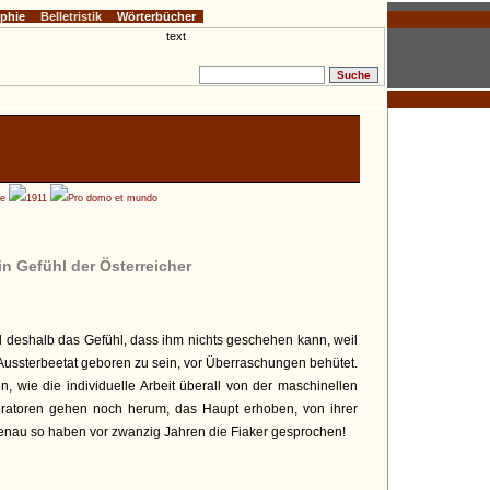
ophie
Belletristik
Wörterbücher
:
» Glossen
» Gedichte
» Aphorismen
» Notizen
he
1911
Pro domo et mundo
in Gefühl der Österreicher
l deshalb das Gefühl, dass ihm nichts geschehen kann, weil
Aussterbeetat geboren zu sein, vor Überraschungen behütet.
, wie die individuelle Arbeit überall von der maschinellen
loratoren gehen noch herum, das Haupt erhoben, von ihrer
Genau so haben vor zwanzig Jahren die Fiaker gesprochen!