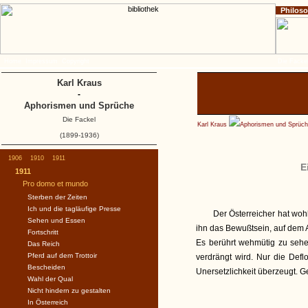
Philos
Home
Impressum
Copyright
Die Fackel
Karl Kraus
-
Aphorismen und Sprüche
Die Fackel
Karl Kraus
Aphorismen und Sprüc
(1899-1936)
1906
1910
1911
E
1911
Pro domo et mundo
Sterben der Zeiten
Ich und die tagläufige Presse
Der Österreicher hat woh
Sehen und Essen
ihn das Bewußtsein, auf dem 
Fortschritt
Es berührt wehmütig zu sehen
Das Reich
Pferd auf dem Trottoir
verdrängt wird. Nur die Def
Bescheiden
Unersetzlichkeit überzeugt. 
Wahl der Qual
Nicht hindern zu gestalten
In Österreich