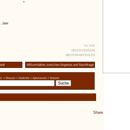
*
I. Jahr
TO TOP
DRUCKVERSION
WEITEREMPFEHLEN
-
eilt
Mißverhältnis zwischen Angebot und Nachfrage
l:
» Glossen
» Gedichte
» Aphorismen
» Notizen
Share