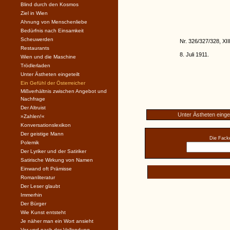
Blind durch den Kosmos
Ziel in Wien
Ahnung von Menschenliebe
Bedürfnis nach Einsamkeit
Scheuwerden
Nr. 326/327/328, XII
Restaurants
8. Juli 1911.
Wien und die Maschine
Trödlerladen
Unter Ästheten eingeteilt
Ein Gefühl der Österreicher
Mißverhältnis zwischen Angebot und
Nachfrage
Der Altruist
Unter Ästheten einget
»Zahlen!«
Konversationslexikon
Der geistige Mann
Die Facke
Polemik
Der Lyriker und der Satiriker
Satirische Wirkung von Namen
Einwand oft Prämisse
Romanliteratur
Der Leser glaubt
Immerhin
Der Bürger
Wie Kunst entsteht
Je näher man ein Wort ansieht
Vor und nach der Vollendung