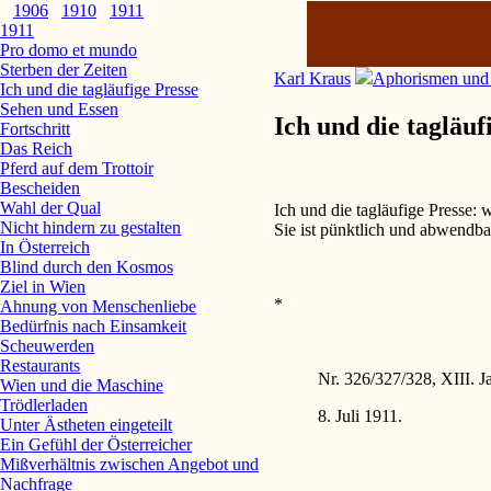
1906
1910
1911
1911
Pro domo et mundo
Sterben der Zeiten
Karl Kraus
Aphorismen und
Ich und die tagläufige Presse
Sehen und Essen
Ich und die tagläuf
Fortschritt
Das Reich
Pferd auf dem Trottoir
Bescheiden
Wahl der Qual
Ich und die tagläufige Presse: 
Nicht hindern zu gestalten
Sie ist pünktlich und abwendba
In Österreich
Blind durch den Kosmos
Ziel in Wien
*
Ahnung von Menschenliebe
Bedürfnis nach Einsamkeit
Scheuwerden
Restaurants
Nr. 326/327/328, XIII. J
Wien und die Maschine
Trödlerladen
8. Juli 1911.
Unter Ästheten eingeteilt
Ein Gefühl der Österreicher
Mißverhältnis zwischen Angebot und
Nachfrage