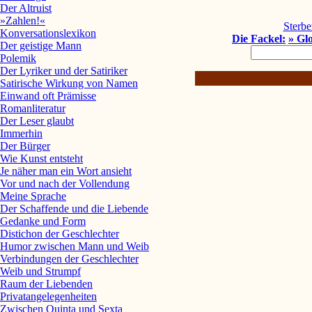
Der Altruist
»Zahlen!«
Sterbe
Konversationslexikon
Die Fackel:
» Gl
Der geistige Mann
Polemik
Der Lyriker und der Satiriker
Satirische Wirkung von Namen
Einwand oft Prämisse
Romanliteratur
Der Leser glaubt
Immerhin
Der Bürger
Wie Kunst entsteht
Je näher man ein Wort ansieht
Vor und nach der Vollendung
Meine Sprache
Der Schaffende und die Liebende
Gedanke und Form
Distichon der Geschlechter
Humor zwischen Mann und Weib
Verbindungen der Geschlechter
Weib und Strumpf
Raum der Liebenden
Privatangelegenheiten
Zwischen Quinta und Sexta