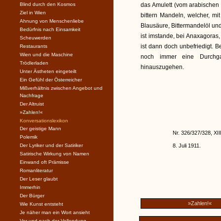
Blind durch den Kosmos
das Amulett (vom arabischen 
Ziel in Wien
bittern Mandeln, welcher, m
Ahnung von Menschenliebe
Blausäure, Bittermandelöl und
Bedürfnis nach Einsamkeit
ist imstande, bei Anaxagoras
Scheuwerden
ist dann doch unbefriedigt. 
Restaurants
Wien und die Maschine
noch immer eine Durchga
Trödlerladen
hinauszugehen.
Unter Ästheten eingeteilt
Ein Gefühl der Österreicher
Mißverhältnis zwischen Angebot und
Nachfrage
Der Altruist
»Zahlen!«
Konversationslexikon
Der geistige Mann
Nr. 326/327/328, XII
Polemik
Der Lyriker und der Satiriker
8. Juli 1911.
Satirische Wirkung von Namen
Einwand oft Prämisse
Romanliteratur
Der Leser glaubt
Immerhin
Der Bürger
»Zahlen!«
Wie Kunst entsteht
Je näher man ein Wort ansieht
Vor und nach der Vollendung