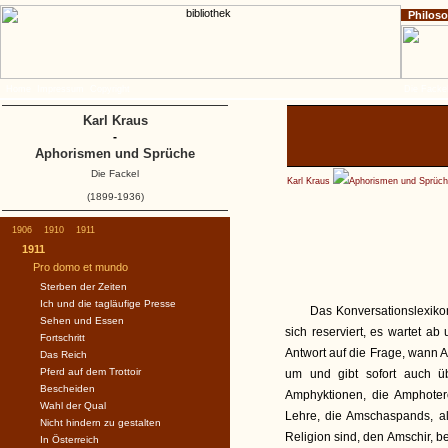
Philos
Home
Impressum
Copyright
Die Fackel
Karl Kraus
-
Aphorismen und Sprüche
Die Fackel
Karl Kraus
Aphorismen und Sprüc
(1899-1936)
1906
1910
1911
1911
Pro domo et mundo
Sterben der Zeiten
Ich und die tagläufige Presse
Das Konversationslexikon
Sehen und Essen
sich reserviert, es wartet ab
Fortschritt
Antwort auf die Frage, wann A
Das Reich
Pferd auf dem Trottoir
um und gibt sofort auch ü
Bescheiden
Amphyktionen, die Amphotero
Wahl der Qual
Lehre, die Amschaspands, al
Nicht hindern zu gestalten
Religion sind, den Amschir, b
In Österreich