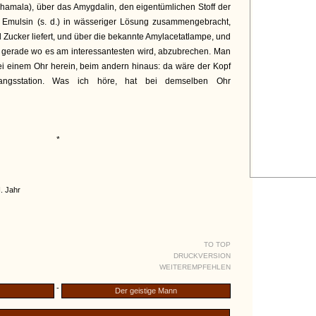
hamala), über das Amygdalin, den eigentümlichen Stoff der
it Emulsin (s. d.) in wässeriger Lösung zusammengebracht,
 Zucker liefert, und über die bekannte Amylacetatlampe, und
, gerade wo es am interessantesten wird, abzubrechen. Man
Bei einem Ohr herein, beim andern hinaus: da wäre der Kopf
ngsstation. Was ich höre, hat bei demselben Ohr
*
I. Jahr
TO TOP
DRUCKVERSION
WEITEREMPFEHLEN
-
Der geistige Mann