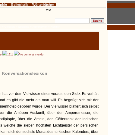
ophie
Belletristik
Wörterbücher
:
» Glossen
» Gedichte
» Aphorismen
» Notizen
he
1911
Pro domo et mundo
Konversationslexikon
 hat vor dem Vielwisser eines voraus: den Stolz. Es verhält
 und es gibt nie mehr als man will. Es begnügt sich mit der
menhotep geboren wurde. Der Vielwisser blättert sich selbst
ber die Amöben Auskunft, über den Amperemesser, die
diplopie, über die Amrita, den Göttertrank der indischen
s welche die sieben höchsten Lichtgeister der persischen
ekanntlich der sechste Monat des türkischen Kalenders, über