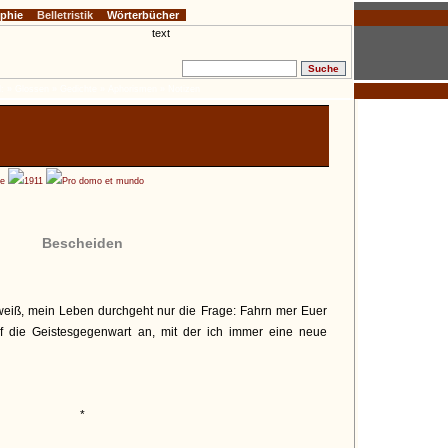
ophie
Belletristik
Wörterbücher
:
» Glossen
» Gedichte
» Aphorismen
» Notizen
he
1911
Pro domo et mundo
Bescheiden
 weiß, mein Leben durchgeht nur die Frage: Fahrn mer Euer
 die Geistesgegenwart an, mit der ich immer eine neue
*