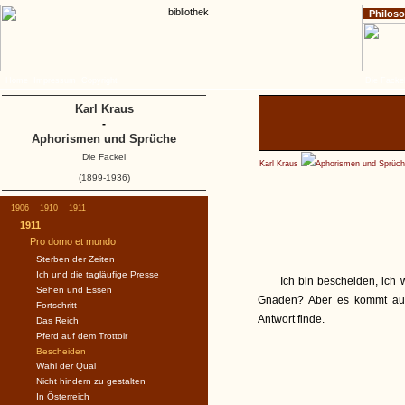
Philos
Home
Impressum
Copyright
Die Fackel
Karl Kraus
-
Aphorismen und Sprüche
Die Fackel
Karl Kraus
Aphorismen und Sprüc
(1899-1936)
1906
1910
1911
1911
Pro domo et mundo
Sterben der Zeiten
Ich und die tagläufige Presse
Ich bin bescheiden, ich
Sehen und Essen
Gnaden? Aber es kommt auf
Fortschritt
Antwort finde.
Das Reich
Pferd auf dem Trottoir
Bescheiden
Wahl der Qual
Nicht hindern zu gestalten
In Österreich