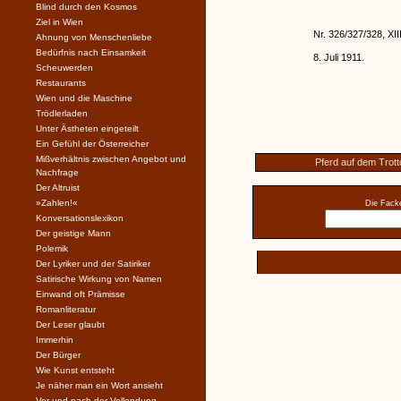
Blind durch den Kosmos
Ziel in Wien
Nr. 326/327/328, XII
Ahnung von Menschenliebe
Bedürfnis nach Einsamkeit
8. Juli 1911.
Scheuwerden
Restaurants
Wien und die Maschine
Trödlerladen
Unter Ästheten eingeteilt
Ein Gefühl der Österreicher
Mißverhältnis zwischen Angebot und
Pferd auf dem Trott
Nachfrage
Der Altruist
»Zahlen!«
Die Facke
Konversationslexikon
Der geistige Mann
Polemik
Der Lyriker und der Satiriker
Satirische Wirkung von Namen
Einwand oft Prämisse
Romanliteratur
Der Leser glaubt
Immerhin
Der Bürger
Wie Kunst entsteht
Je näher man ein Wort ansieht
Vor und nach der Vollendung