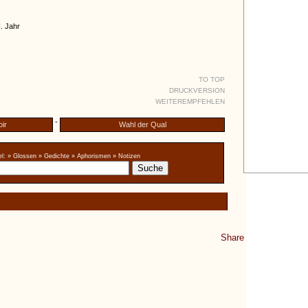
I. Jahr
TO TOP
DRUCKVERSION
WEITEREMPFEHLEN
-
oir
Wahl der Qual
l:
» Glossen
» Gedichte
» Aphorismen
» Notizen
Share