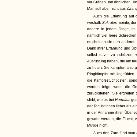
vor Gräben und ähnlichen Hind
Man soll aber nicht aus Zwang 
Auch die Erfahrung auf d
weshalb
Sokrates
meinte, der
andere in jenem Dinge, im 
nämlich viel leere Schrecke
erscheinen sie den anderen, 
Dank ihrer Erfahrung und Üb
selbst davor zu schützen,
Ausrüstung haben, die am tau
zu hüten. Sie kämpfen also 
Ringkämpfer mit Ungeübten. 
die Kampfestüchtigsten, sond
werden feige, wenn die G
zurückstehen. Sie ergreifen
stirbt, wie es bei
Hermäus
ges
der Tod ist ihnen lieber als 
in der Annahme ihrer Überleg
gewahr werden, die Flucht, w
Mutige nicht.
Auch den Zorn führt man 