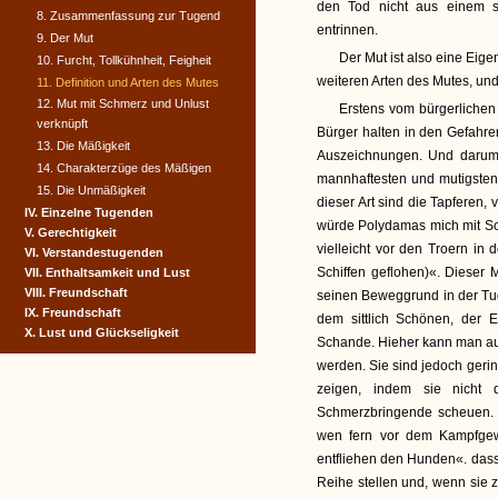
den Tod nicht aus einem s
8. Zusammenfassung zur Tugend
entrinnen.
9. Der Mut
Der Mut ist also eine Eig
10. Furcht, Tollkühnheit, Feigheit
weiteren Arten des Mutes, und
11. Definition und Arten des Mutes
12. Mut mit Schmerz und Unlust
Erstens vom bürgerlichen
verknüpft
Bürger halten in den Gefahre
13. Die Mäßigkeit
Auszeichnungen. Und darum 
14. Charakterzüge des Mäßigen
mannhaftesten und mutigsten,
15. Die Unmäßigkeit
dieser Art sind die Tapferen
IV. Einzelne Tugenden
würde Polydamas mich mit S
V. Gerechtigkeit
vielleicht vor den Troern in
VI. Verstandestugenden
Schiffen geflohen)«. Dieser 
VII. Enthaltsamkeit und Lust
VIII. Freundschaft
seinen Beweggrund in der Tu
IX. Freundschaft
dem sittlich Schönen, der E
X. Lust und Glückseligkeit
Schande. Hieher kann man au
werden. Sie sind jedoch gerin
zeigen, indem sie nicht d
Schmerzbringende scheuen. 
wen fern vor dem Kampfgewü
entfliehen den Hunden«. dass
Reihe stellen und, wenn sie 