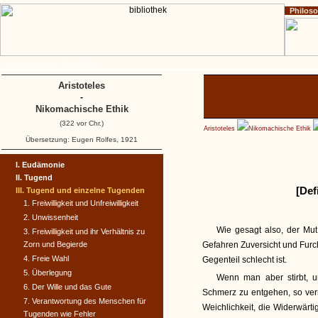
Philos
Home
Impressum
Copyright
Aristoteles
-
Nikomachische Ethik
(322 vor Chr.)
Aristoteles
Nikomachische Ethik
Übersetzung: Eugen Rolfes, 1921
I. Eudämonie
II. Tugend
[Def
III. Tugend und einzelne Tugenden
1. Freiwilligkeit und Unfreiwilligkeit
2. Unwissenheit
Wie gesagt also, der Mut
3. Freiwilligkeit und ihr Verhältnis zu
Zorn und Begierde
Gefahren Zuversicht und Furcht
4. Freie Wahl
Gegenteil schlecht ist.
5. Überlegung
Wenn man aber stirbt, u
6. Der Wille und das Gute
Schmerz zu entgehen, so verr
7. Verantwortung des Menschen für
Weichlichkeit, die Widerwärti
Tugenden wie Fehler