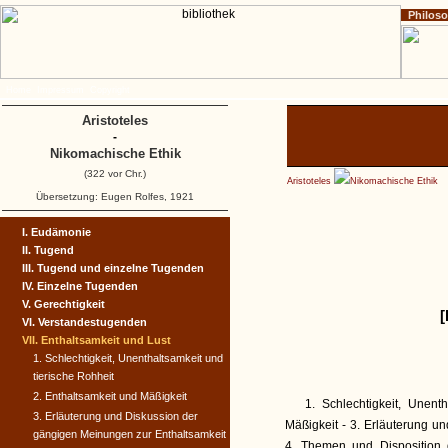
Philos
Home
Impressum
Copyright
Aristoteles
-
Nikomachische Ethik
(322 vor Chr.)
Aristoteles
Nikomachische Ethik
Übersetzung: Eugen Rolfes, 1921
I. Eudämonie
II. Tugend
III. Tugend und einzelne Tugenden
IV. Einzelne Tugenden
V. Gerechtigkeit
[
VI. Verstandestugenden
VII. Enthaltsamkeit und Lust
1. Schlechtigkeit, Unenthaltsamkeit und
tierische Rohheit
2. Enthaltsamkeit und Mäßigkeit
1. Schlechtigkeit, Unent
3. Erläuterung und Diskussion der
Mäßigkeit - 3. Erläuterung u
gängigen Meinungen zur Enthaltsamkeit
4. Themen und Disposition 