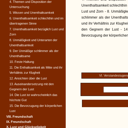
4. Themen und Disposition der
Unenthaltsamkeit schlechthin
Untersuchung
Lust und Zorn - 8. Unmäßigk
5. Wissen und Unenthaltsamkeit
schlimmer als der Unenthalts
6. Unenthaltsamkeit schlechthin und im
und ihr Verhältnis zur Klughe
übertragenen Sinne
7. Unenthaltsamkeit bezüglich Lust und
den Gegnern der Lust - 14.
Zorn
Bevorzugung der körperlichen
8. Unmäßigkeit und Unterarten der
Unenthaltsamkeit
9. Der Unmäßige schlimmer als der
Unenthaltsame
10. Feste Haltung
11. Die Enthaltsamkeit als Mitte und ihr
Verhältnis zur Klugheit
VI. Verstandestugen
12. Ansichten über die Lust
13. Auseinandersetzung mit den
Gegnern der Lust
14. Die Lust ist wahrscheinlich das
höchste Gut
15. Die Bevorzugung der körperlichen
Lust
VIII. Freundschaft
IX. Freundschaft
X. Lust und Glückseligkeit