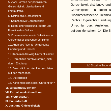
5. Zwei Formen der partikularen
Gerechtigkeit: distributive un
Gerechtigkeit: distributive und
Gerechtigkeit - 8. Recht 
kommutative
Zusammenfassende Definitio
6. Distributive Gerechtigkeit
Rechts. Ungerechte Handlung 
7. Kommutative Gerechtigkeit
Unrechttun durch Austeilen,
8. Recht und Vergeltung. Begriff und
Funktion des Geldes
auf den Menschen - 14. Die Bil
9. Zusammenfassende Definition von
Gerechtigkeit und Ungerechtigkeit
10. Arten des Rechts. Ungerechte
Handlung und Unrecht
11. Kann man freiwillig Unrecht leiden?
12. Unrechttun durch Austeilen, nicht
durch Empfang
IV. Einzelne Tugen
13. Beschränkung der Rechtssphäre
auf den Menschen
14. Die Billigkeit
15. Kann man sich selbst Unrecht tun?
VI. Verstandestugenden
VII. Enthaltsamkeit und Lust
VIII. Freundschaft
IX. Freundschaft
X. Lust und Glückseligkeit