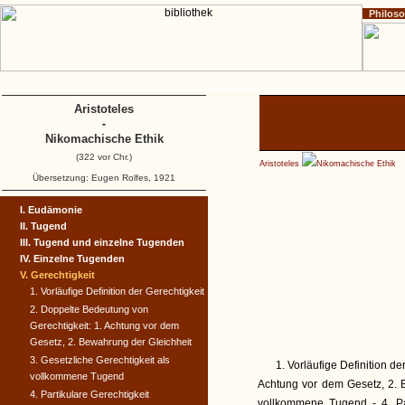
Philos
Home
Impressum
Copyright
Aristoteles
-
Nikomachische Ethik
(322 vor Chr.)
Aristoteles
Nikomachische Ethik
Übersetzung: Eugen Rolfes, 1921
I. Eudämonie
II. Tugend
III. Tugend und einzelne Tugenden
IV. Einzelne Tugenden
V. Gerechtigkeit
1. Vorläufige Definition der Gerechtigkeit
2. Doppelte Bedeutung von
Gerechtigkeit: 1. Achtung vor dem
Gesetz, 2. Bewahrung der Gleichheit
3. Gesetzliche Gerechtigkeit als
1. Vorläufige Definition d
vollkommene Tugend
Achtung vor dem Gesetz, 2. B
4. Partikulare Gerechtigkeit
vollkommene Tugend - 4. Par