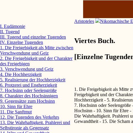
Aristoteles
Nikomachische E
I. Eudämonie
II. Tugend
III. Tugend und einzelne Tugenden
Viertes Buch.
IV. Einzelne Tugenden
1. Die Freigebigkeit als Mitte zwischen
Verschwendung und Geiz
[Einzelne Tugende
2. Die Freigebigkeit und der Charakter
des Freigebigen
3. Verschwendung und Geiz
4. Die Hochherzigkeit
5. Realisierung der Hochherzigkeit
6. Protzerei und Engherzigkeit
1. Die Freigebigkeit als Mitte
7. Hochsinn oder Seelengröße
Freigebigkeit und der Charakte
8. Charakter des Hochsinnigen
Hochherzigkeit - 5. Realisierun
9. Gegensätze zum Hochsinn
7. Hochsinn oder Seelengröße 
10. Sinn für Ehre
Hochsinn - 10. Sinn für Ehre -
11. Die Sanftmut
Die Wahrhaftigkeit. Prahlerei u
12. Die Tugenden des Verkehrs
Gewandtheit - 15. Die Scham a
13. Die Wahrhaftigkeit. Prahlerei und
Selbstironie als Gegensatz