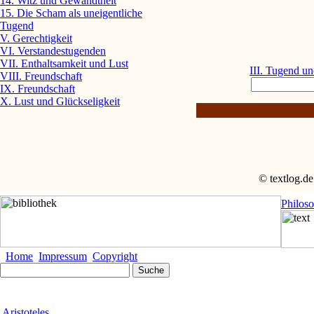
14. Witz und Gewandtheit
15. Die Scham als uneigentliche
Tugend
V. Gerechtigkeit
VI. Verstandestugenden
VII. Enthaltsamkeit und Lust
III. Tugend u
VIII. Freundschaft
IX. Freundschaft
X. Lust und Glückseligkeit
© textlog.de
Philos
Home
Impressum
Copyright
Aristoteles