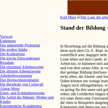
Karl Marx
Die Lage der arb
Stand der Bildung 
Vorwort
Einleitung
Das industrielle Proletariat
In Beziehung auf die Bildung u
Die großen Städte
diese nach dem Ch. E. Rept. i
Die Konkurrenz
vortrefflich sein; dagegen steht
Die irische Einwanderung
Leute leben auf dem Lande, in 
Resultate
Arbeit tun, so kümmert sich au
Die einzelnen Arbeitszweige
und von dem zarten Alter, in w
Die übrigen Arbeitszweige
ihre geistige Bildung durchaus
Arbeiterbewegungen
nicht offen, die Abend- und Son
Das Bergwerksproletariat
Daher können nur wenige lesen
Die Bergleute von Cornwall
Augen noch offengeblieben, wa
Alston Moor
zu gering für ihre saure und gef
Eisen- und Kohlenbergwerke
selten; alle Geistlichen klagen 
Die Arbeit der Männer, Weiber und
wir unter ihnen eine Unwissenh
Kinder
die oben in Beispielen dargelegt
Eigentümliche Krankheiten
Kategorien sind ihnen nur aus 