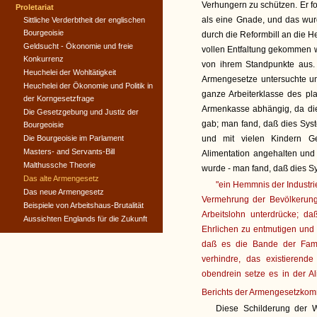
Verhungern zu schützen. Er fo
Proletariat
als eine Gnade, und das wurd
Sittliche Verderbtheit der englischen
Bourgeoisie
durch die Reformbill an die H
Geldsucht - Ökonomie und freie
vollen Entfaltung gekommen 
Konkurrenz
von ihrem Standpunkte aus.
Heuchelei der Wohltätigkeit
Armengesetze untersuchte u
Heuchelei der Ökonomie und Politik in
ganze Arbeiterklasse des pl
der Korngesetzfrage
Armenkasse abhängig, da die
Die Gesetzgebung und Justiz der
gab; man fand, daß dies Syst
Bourgeoisie
Die Bourgeoisie im Parlament
und mit vielen Kindern Ge
Masters- and Servants-Bill
Alimentation angehalten und
Malthussche Theorie
wurde - man fand, daß dies S
Das alte Armengesetz
"ein Hemmnis der Industri
Das neue Armengesetz
Vermehrung der Bevölkerung
Beispiele von Arbeitshaus-Brutalität
Arbeitslohn unterdrücke; da
Aussichten Englands für die Zukunft
Ehrlichen zu entmutigen und 
daß es die Bande der Famil
verhindre, das existierend
obendrein setze es in der A
Berichts der Armengesetzkom
Diese Schilderung der 