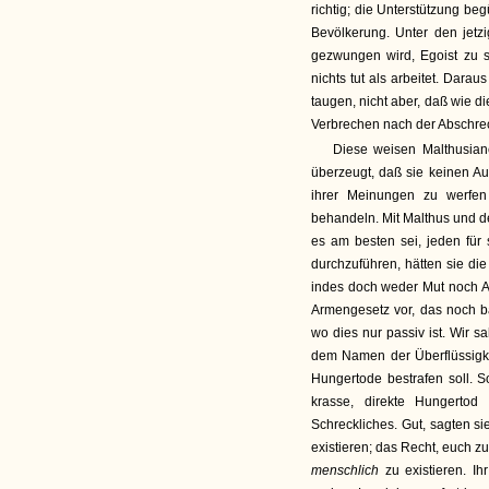
richtig; die Unterstützung be
Bevölkerung. Unter den jetzi
gezwungen wird, Egoist zu s
nichts tut als arbeitet. Darau
taugen, nicht aber, daß wie d
Verbrechen nach der Abschre
Diese weisen Malthusiane
überzeugt, daß sie keinen A
ihrer Meinungen zu werfe
behandeln. Mit Malthus und d
es am besten sei, jeden für 
durchzuführen, hätten sie di
indes doch weder Mut noch Au
Armengesetz vor, das noch barb
wo dies nur passiv ist. Wir s
dem Namen der Überflüssigkei
Hungertode bestrafen soll. 
krasse, direkte Hungertod
Schreckliches. Gut, sagten si
existieren; das Recht, euch z
menschlich
zu existieren. I