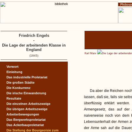
Philos
Home
Impressum
Copyright
Friedrich Engels
-
Die Lage der arbeitenden Klasse in
England
Karl Marx
Die Lage der arbeitende
(1845)
Vorwort
Einleitung
Das industrielle Proletariat
Die großen Städte
Die Konkurrenz
Da aber die Reichen noch 
Die irische Einwanderung
lassen, daß sie, falls sie sel
Resultate
überflüssig erklärt werde
Die einzelnen Arbeitszweige
Die übrigen Arbeitszweige
Armengesetz, das auf der
Arbeiterbewegungen
naiverweise noch von dem Pr
Das Bergwerksproletariat
Lebensunterhalt der Armen zu
Das Ackerbauproletariat
der Arme sah auf die Dauer, 
Die Stellung der Bourgeoisie zum