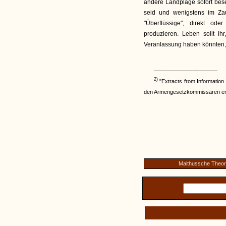
andere Landplage sofort besei
seid und wenigstens im Za
"Überflüssige", direkt ode
produzieren. Leben sollt i
Veranlassung haben könnten, 
__________________
2)
"Extracts from Informatio
den Armengesetzkommissären erha
Malthussche Theor