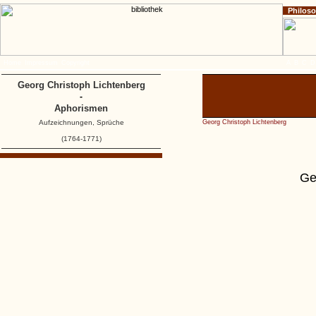
Philos
Home
Impressum
Copyright
A
B
C
D
Georg Christoph Lichtenberg
-
Aphorismen
Aufzeichnungen, Sprüche
Georg Christoph Lichtenberg
(1764-1771)
Ge