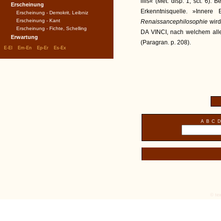
illis« (Met. disp. 1, sct. 6). 
Erscheinung
Erkenntnisquelle. »Inner
Erscheinung - Demokrit, Leibniz
Erscheinung - Kant
Renaissancephilosophie
wir
Erscheinung - Fichte, Schelling
DA VINCI, nach welchem all
Erwartung
(Paragran. p. 208).
|
|
|
|
E-El
Em-En
Ep-Er
Es-Ex
A
B
C
D
© tex