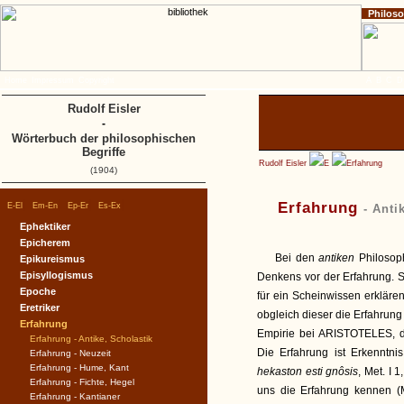
Philos
Home
Impressum
Copyright
A
B
C
D
Rudolf Eisler
-
Wörterbuch der philosophischen
Begriffe
Rudolf Eisler
E
Erfahrung
(1904)
|
|
|
|
Erfahrung
E-El
Em-En
Ep-Er
Es-Ex
- Anti
Ephektiker
Epicherem
Bei den
antiken
Philosop
Epikureismus
Episyllogismus
Denkens vor der Erfahrung. 
Epoche
für ein Scheinwissen erklä
Eretriker
obgleich dieser die Erfahrung
Erfahrung
Empirie bei ARISTOTELES, de
Erfahrung - Antike, Scholastik
Die Erfahrung ist Erkenntni
Erfahrung - Neuzeit
Erfahrung - Hume, Kant
hekaston esti gnôsis
, Met. I 
Erfahrung - Fichte, Hegel
uns die Erfahrung kennen (M
Erfahrung - Kantianer