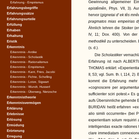
Gewinnung allgemeiner Ein
Erfahrung - Empirismus
Erfahrungsbegriffe
epistêmên
, Phys. VII, 3). 
Erfahrungssätze
hervor (
gignetai d' ek tês mnê
Erfahrungsurteile
pragmatos mias empeirias d
Erfüllung
Ähnlich lehren die
Stoiker
(
e
Erhaben
IV, 11; Dox. 400). Von de
Erhaltung
methodikê
zu unterscheiden.
Eristik
Erkenntnis
(s. d.).
Erkenntnis - Antike
Die
Scholastiker
vernachl
Erkenntnis - Scholastik
Erfahrung ist nach ALBERTU
Erkenntnis - Rationalismus
Erkenntnis - Empirismus
THOMAS erklärt: »Experientia f
Erkenntnis - Kant, Fries, Jacobi
II, S3; vgl. Sum. th. I, 11
Erkenntnis - Fichte, Schelling
kommt die Erfahrung mehr z
Erkenntnis - Lotze, Sigwart
Erkenntnis - Wundt, Husserl
»cognoscere per argumentum
Erkenntnis - Überweg, Nietzsche
sufficienter sciri potest.« E
Erkenntnistheorie
aufs Übersinnliche gehende Erfa
Erkenntnisvermögen
BURIDAN heißt erfahren »ex 
Erklärung
alio simili occurrente« (bei
Erlebnisse
Erlösung
experientiam solum requiriri
Ermüdung
intelligendas exacte rationes 
Erörterung
clare immediatam connexionem
Erregung