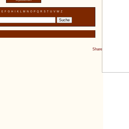
E
F
G
H
I
K
L
M
N
O
P
Q
R
S
T
U
V
W
Z
Share