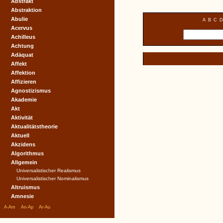
Abstrakt
Abstraktion
Abulie
A
B
C
D
Acervus
Achilleus
Achtung
Adäquat
Affekt
Affektion
Affizieren
Agnostizismus
Akademie
Akt
Aktivität
Aktualitätstheorie
Aktuell
Akzidens
Algorithmus
Allgemein
Universalistischer Realismus
Universalistischer Nominalismus
Altruismus
Amnesie
|
|
|
A-Am
An-Ap
Ar-Au