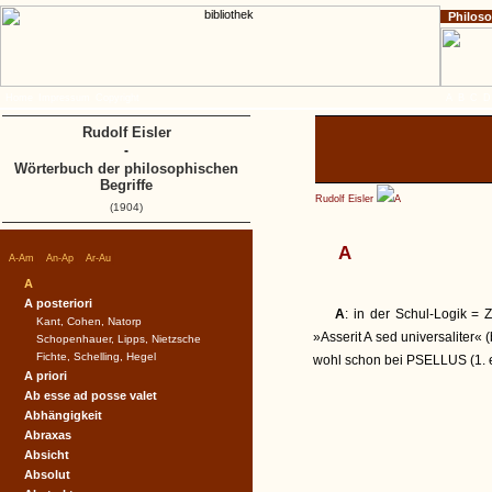
Philos
Home
Impressum
Copyright
A
B
C
D
Rudolf Eisler
-
Wörterbuch der philosophischen
Begriffe
Rudolf Eisler
A
(1904)
A
|
|
|
A-Am
An-Ap
Ar-Au
A
A posteriori
A
: in der Schul-Logik = 
Kant, Cohen, Natorp
»Asserit A sed universaliter« 
Schopenhauer, Lipps, Nietzsche
Fichte, Schelling, Hegel
wohl schon bei PSELLUS (1. e.
A priori
Ab esse ad posse valet
Abhängigkeit
Abraxas
Absicht
Absolut