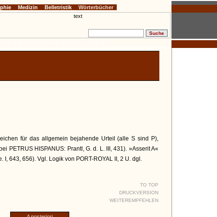
ophie
Medizin
Belletristik
Wörterbücher
E
F
G
H
I
K
L
M
N
O
P
Q
R
S
T
U
V
W
Z
Zeichen für das allgemein bejahende Urteil (alle S sind P),
(bei PETRUS HISPANUS: Prantl, G. d. L. III, 431). »Asserit A«
 I, 643, 656). Vgl. Logik von PORT-ROYAL II, 2 U. dgl.
TO TOP
DRUCKVERSION
WEITEREMPFEHLEN
A posteriori