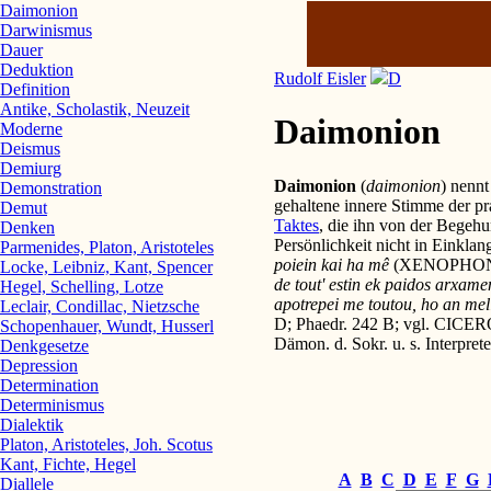
Daimonion
Darwinismus
Dauer
Deduktion
Rudolf Eisler
D
Definition
Antike, Scholastik, Neuzeit
Daimonion
Moderne
Deismus
Demiurg
Daimonion
(
daimonion
) nenn
Demonstration
gehaltene innere Stimme der p
Demut
Taktes
, die ihn von der Begehun
Denken
Persönlichkeit nicht in Einkla
Parmenides, Platon, Aristoteles
poiein kai ha mê
(XENOPHON, Me
Locke, Leibniz, Kant, Spencer
de tout' estin ek paidos arxame
Hegel, Schelling, Lotze
apotrepei me toutou, ho an mell
Leclair, Condillac, Nietzsche
D; Phaedr. 242 B; vgl. CICE
Schopenhauer, Wundt, Husserl
Dämon. d. Sokr. u. s. Interpre
Denkgesetze
Depression
Determination
Determinismus
Dialektik
Platon, Aristoteles, Joh. Scotus
Kant, Fichte, Hegel
A
B
C
D
E
F
G
Diallele