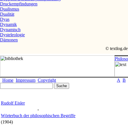
Druckempfindungen
Dualismus
Dualität
Dyas
Dynamik
Dynamisch
Dysteleologie
Dämonen
© textlog.de
Philos
Home
Impressum
Copyright
A
B
Rudolf Eisler
-
Wörterbuch der philosophischen Begriffe
(1904)