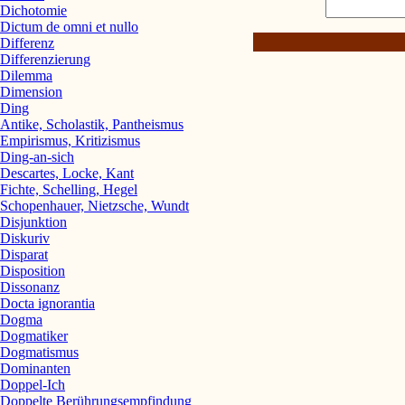
Dichotomie
Dictum de omni et nullo
Differenz
Differenzierung
Dilemma
Dimension
Ding
Antike, Scholastik, Pantheismus
Empirismus, Kritizismus
Ding-an-sich
Descartes, Locke, Kant
Fichte, Schelling, Hegel
Schopenhauer, Nietzsche, Wundt
Disjunktion
Diskuriv
Disparat
Disposition
Dissonanz
Docta ignorantia
Dogma
Dogmatiker
Dogmatismus
Dominanten
Doppel-Ich
Doppelte Berührungsempfindung