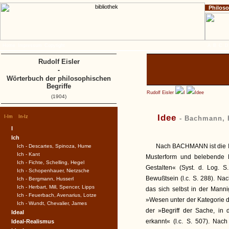
Philos
Home
Impressum
Copyright
A
B
C
D
Rudolf Eisler
-
Wörterbuch der philosophischen
Begriffe
Rudolf Eisler
I
Idee
(1904)
|
|
Idee
I-Im
In-Iz
- Bachmann, 
I
Ich
Nach BACHMANN ist die Ide
Ich - Descartes, Spinoza, Hume
Ich - Kant
Musterform und belebende K
Ich - Fichte, Schelling, Hegel
Gestalten« (Syst. d. Log. 
Ich - Schopenhauer, Nietzsche
Bewußtsein (l.c. S. 288). N
Ich - Bergmann, Husserl
Ich - Herbart, Mill, Spencer, Lipps
das sich selbst in der Manni
Ich - Feuerbach, Avenarius, Lotze
»Wesen unter der Kategorie de
Ich - Wundt, Chevalier, James
der »Begriff der Sache, i
Ideal
erkannt« (l.c. S. 507). N
Ideal-Realismus