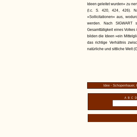
Ideen geleitet wurden« zu nenn
(l.c. S. 420, 424, 426).
»Sollicitationen« aus, wodur
werden. Nach SIGWART si
Gesamttätigkeit eines Volkes
bilden die Ideen »ein Mittelg
das richtige Verhältnis zwi
natürliche und sittliche Welt (G
Idee - Schopenhauer, 
A
B
C
D