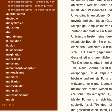
Identitätsphilosophie - Parmenides, Kant
objektiven Welt der Ideen d
Identitätsphilosophie - Schelling, Hegel
Identitätsphilosophie - Fechner, Spencer
Inhalt der Wissenschaft o
Identitätsurteil
Unvergänglichen bilden« (Gr. 
Ideologie
unveränderlichen Ideen »Geset
Idiosynkrasie
»diejenige Complication von
Idiotismus
Zustand der Materie ein Mensc
Idol
Universum besteht eine Idee
Ignorabimus
Illumination
»konkrete Begriff«. Sie ents
Illusion
einzelnen Exemplare« (Sittlic
Illusionismus
sich... auf einem gegeben
Imagination
Gesamtheit und unendlichen B
Imbezillität
78). Die Idee ist »das innerl
Immanent
194). Nach LAZARUS sind die 
Immanenzphilosophie
Immoralismus
entspringen (Üb. d. Urspr. d. Si
Imperativ
höchste und reinste Form de
Implikation
wirksame, volle und lebend
Impossibilität
umfaßt sein reales Wesen i
Impression
(Zeitschr. f. Völkerpsychol. 
Impressionismus
idealer Formung an sich träg
Impuls
|
|
subjektiv (l.c. S. 79). Ideen
I-Im
In-Iz
die geschichtlichen Taten, 