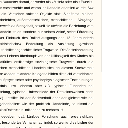
en
Handelns
darauf, entweder als »Mittel« oder als »Zweck«,
 vorschwebte und woran ihr Handeln orientiert wurde.
Nur
 ein Verstehen solcher Objekte statt. Sinnfremd bleiben
nbelebten, außermenschlichen, menschlichen – Vorgänge
gemeinten
Sinngehalt, soweit sie
nicht
in die Beziehung vom
ndeln treten, sondern nur seinen Anlaß, seine Förderung
er Einbruch des Dollart ausgangs des 13. Jahrhunderts
) »historische« Bedeutung als Auslösung gewisser
ächtlicher geschichtlicher Tragweite. Die Absterbeordnung
 des Lebens überhaupt: von der Hilflosigkeit des Kindes bis
türlich erstklassige soziologische Tragweite durch die
lchen menschliches Handeln sich an diesem Sachverhalt
 Eine wiederum andere Kategorie bilden die nicht verstehbaren
lauf psychischer oder psychophysiologischer Erscheinungen
tnis usw., ebenso aber z.B. typische Euphorien bei
eiung, typische Unterschiede der Reaktionsweisen nach
w.). Letztlich ist der Sachverhalt aber der gleiche wie bei
ebenheiten: wie der praktisch Handelnde, so nimmt die
ls »Daten« hin, mit denen zu rechnen ist.
un gegeben, daß künftige Forschung auch
un
verstehbare
t besondertes Verhalten auffindet, so wenig dies bisher der