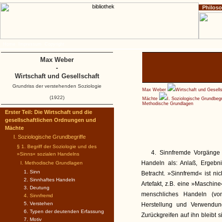
Philos
Home
Impressum
Copyright
Max Weber
-
Wirtschaft und Gesellschaft
Grundriss der verstehenden Soziologie
Max Weber
Wirtschaft und Gesell
(1922)
Mächte
I. Soziologische Grundbegr
Methodische Grundlagen
Erster Teil: Die Wirtschaft und die
gesellschaftlichen Ordnungen und
Mächte
I. Soziologische Grundbegriffe
§ 1. Begriff der Soziologie und des
4. Sinnfremde Vorgänge
»Sinns« sozialen Handelns
Handeln als: Anlaß, Ergeb
I. Methodische Grundlagen
1. Sinn
Betracht. »Sinnfremd« ist ni
2. Sinnhaftes Handeln
Artefakt, z.B. eine »Maschine
3. Deutung
menschliches Handeln (von
4. Sinnfremd
5. Verstehen
Herstellung und Verwendung
6. Typen der deutenden Erfassung
Zurückgreifen auf ihn bleibt 
7. Motiv