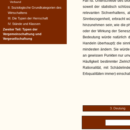
Fall ist. Unterschiede des b
Verband
soweit der statistisch schlü
II. Soziologische Grundkategorien des
relevanten Sichverhaltens, 
Wirtschaftens
III. Die Typen der Herrschaft
Sinn
bezogenheit, erbracht w
IV. Stände und Klassen
hinzunehmen sein, wie die p
Zweiter Teil: Typen der
oder der Wirkung der Senesz
Vergemeinschaftung und
Bedeutung würde natürlich 
Vergesellschaftung
Handeln überhaupt): die sinn
mindesten ändern. Sie würde
an gewissen Punkten nur
un
Häufigkeit bestimmter Zielr
Rationalität, mit Schädeli
Erbqualitäten immer) einschalt
3. Deutung