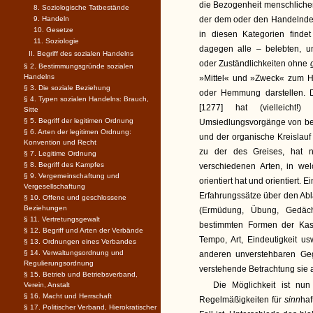
die Bezogenheit menschlich
8. Soziologische Tatbestände
9. Handeln
der dem oder den Handelnden
10. Gesetze
in diesen Kategorien findet
11. Soziologie
dagegen alle – belebten, u
II. Begriff des sozialen Handelns
oder Zuständlichkeiten ohne
§ 2. Bestimmungsgründe sozialen
Handelns
»Mittel« und »Zweck« zum Ha
§ 3. Die soziale Beziehung
oder Hemmung darstellen. D
§ 4. Typen sozialen Handelns: Brauch,
[1277] hat (vielleicht!
Sitte
§ 5. Begriff der legitimen Ordnung
Umsiedlungsvorgänge von betr
§ 6. Arten der legitimen Ordnung:
und der organische Kreislauf
Konvention und Recht
zu der des Greises, hat na
§ 7. Legitime Ordnung
§ 8. Begriff des Kampfes
verschiedenen Arten, in we
§ 9. Vergemeinschaftung und
orientiert hat und orientiert.
Vergesellschaftung
Erfahrungssätze über den Ab
§ 10. Offene und geschlossene
Beziehungen
(Ermüdung, Übung, Gedäch
§ 11. Vertretungsgewalt
bestimmten Formen der Kast
§ 12. Begriff und Arten der Verbände
Tempo, Art, Eindeutigkeit us
§ 13. Ordnungen eines Verbandes
§ 14. Verwaltungsordnung und
anderen unverstehbaren Geg
Regulierungsordnung
verstehende Betrachtung sie a
§ 15. Betrieb und Betriebsverband,
Die Möglichkeit ist n
Verein, Anstalt
§ 16. Macht und Herrschaft
Regelmäßigkeiten für
sinn
haf
§ 17. Politischer Verband, Hierokratischer