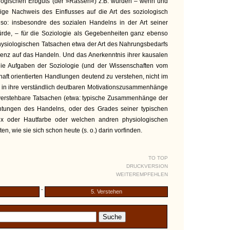
iologischen Erbguts (der »Rassen«) z.B. würden – wenn und
ssige Nachweis des Einflusses auf die Art des soziologisch
also: insbesondre des sozialen Handelns in der Art seiner
ürde, – für die Soziologie als Gegebenheiten ganz ebenso
hysiologischen Tatsachen etwa der Art des Nahrungsbedarfs
enz auf das Handeln. Und das Anerkenntnis ihrer kausalen
die Aufgaben der Soziologie (und der Wissenschaften vom
haft orientierten Handlungen deutend zu verstehen, nicht im
 in ihre verständlich deutbaren Motivationszusammenhänge
verstehbare Tatsachen (etwa: typische Zusammenhänge der
ichtungen des Handelns, oder des Grades seiner typischen
ndex oder Hautfarbe oder welchen andren physiologischen
en, wie sie sich schon heute (s. o.) darin vorfinden.
TO TOP
DRUCKVERSION
WEITEREMPFEHLEN
-
5. Verstehen