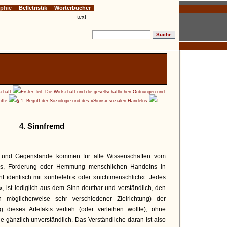
ophie
Belletristik
Wörterbücher
schaft
Erster Teil: Die Wirtschaft und die gesellschaftlichen Ordnungen und
iffe
§ 1. Begriff der Soziologie und des »Sinns« sozialen Handelns
I.
4. Sinnfremd
 und Gegenstände kommen für alle Wissenschaften vom
nis, Förderung oder Hemmung menschlichen Handelns in
cht identisch mit »unbelebt« oder »nichtmenschlich«. Jedes
«, ist lediglich aus dem Sinn deutbar und verständlich, den
 möglicherweise sehr verschiedener Zielrichtung) der
 dieses Artefakts verlieh (oder verleihen wollte); ohne
sie gänzlich unverständlich. Das Verständliche daran ist also