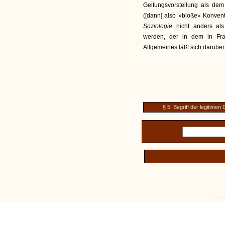
Geltungsvorstellung als dem
([dann] also »bloße« Konvent
Soziologie
nicht anders al
werden, der in dem in Fr
Allgemeines läßt sich darübe
§ 5. Begriff der legitimen
© tex