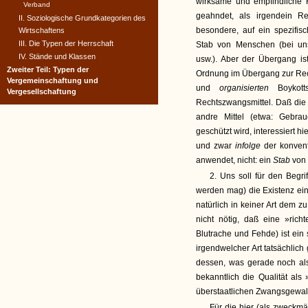
wirksame und empfindliche 
Verband
geahndet, als irgendein Re
II. Soziologische Grundkategorien des
besondere, auf ein spezifis
Wirtschaftens
III. Die Typen der Herrschaft
Stab von Menschen (bei uns
IV. Stände und Klassen
usw.). Aber der Übergang ist
Zweiter Teil: Typen der
Ordnung im Übergang zur Rec
Vergemeinschaftung und
und
organisierten
Boykot
Vergesellschaftung
Rechtszwangsmittel. Daß die
andre Mittel (etwa: Gebra
geschützt wird, interessiert h
und zwar
infolge
der konvent
anwendet, nicht: ein
Stab
von 
2. Uns soll für den Begr
werden mag) die Existenz e
natürlich in keiner Art dem z
nicht nötig, daß eine »rich
Blutrache und Fehde) ist ein
irgendwelcher Art tatsächlich 
dessen, was gerade noch al
bekanntlich die Qualität als
überstaatlichen Zwangsgewalt
Für die hier (als zweckm