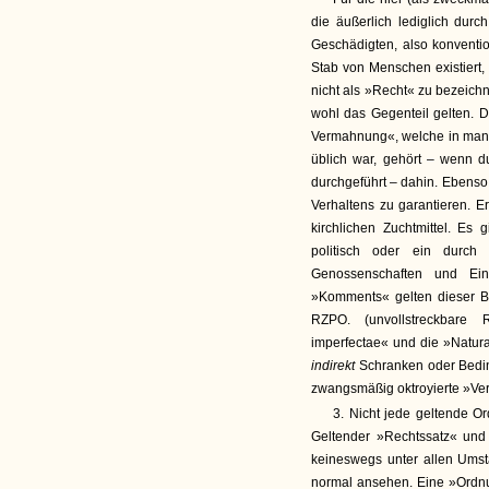
die äußerlich lediglich dur
Geschädigten, also konventio
Stab von Menschen existiert
nicht als »Recht« zu bezeichn
wohl das Gegenteil gelten. 
Vermahnung«, welche in manc
üblich war, gehört – wenn 
durchgeführt – dahin. Ebenso 
Verhaltens zu garantieren. E
kirchlichen Zuchtmittel. Es 
politisch oder ein durch 
Genossenschaften und Ein
»Komments« gelten dieser Be
RZPO. (unvollstreckbare 
imperfectae« und die »Natur
indirekt
Schranken oder Bed
zwangsmäßig oktroyierte »Verk
3. Nicht jede geltende O
Geltender »Rechtssatz« und
keineswegs unter allen Umst
normal ansehen. Eine »Ord