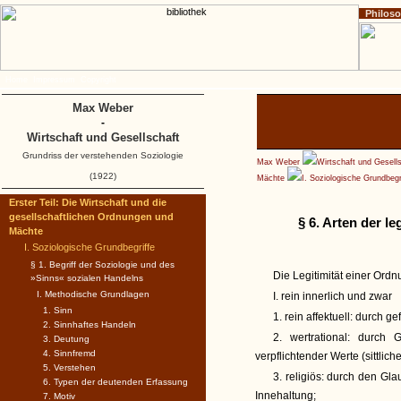
Philos
Home
Impressum
Copyright
Max Weber
-
Wirtschaft und Gesellschaft
Grundriss der verstehenden Soziologie
Max Weber
Wirtschaft und Gesell
(1922)
Mächte
I. Soziologische Grundbegr
Erster Teil: Die Wirtschaft und die
gesellschaftlichen Ordnungen und
§ 6. Arten der 
Mächte
I. Soziologische Grundbegriffe
§ 1. Begriff der Soziologie und des
Die Legitimität einer Ord
»Sinns« sozialen Handelns
I. Methodische Grundlagen
I. rein innerlich und zwar
1. Sinn
1. rein affektuell: durch 
2. Sinnhaftes Handeln
2. wertrational: durch 
3. Deutung
4. Sinnfremd
verpflichtender Werte (sittlic
5. Verstehen
3. religiös: durch den Gl
6. Typen der deutenden Erfassung
Innehaltung;
7. Motiv