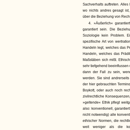
Sachverhalts auftreten. Alles
wo nichts andres gesagt is
über die Beziehung von Recht
4. »Äußerlich« garanti
garantiert sein. Die Bezie
Soziologie kein Problem. Ei
spezifische Art von wertrat
Handeln legt, welches das Pr
Handeln, welches das Prädi
Maßstäben sich mißt. Ethis
sehr tiefgehend beeinflussen 
dann der Fall zu sein, wen
werden. Sie sind andrerseits 
der hier gebrauchten Termino
Boykott, oder auch noch recht
zivilrechtliche Konsequenzen,
»geltende« Ethik pflegt weit
also: konventionell, garantie
nicht notwendig) alle konven
ethischer
Normen, die rechtl
weit weniger als die ko