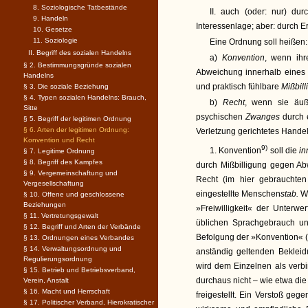
8. Soziologische Tatbestände
II. auch (oder: nur) dur
9. Handeln
Interessenlage; aber: durch 
10. Gesetze
11. Soziologie
Eine Ordnung soll heißen:
II. Begriff des sozialen Handelns
a)
Konvention
, wenn ihr
§ 2. Bestimmungsgründe sozialen
Abweichung innerhalb eines 
Handelns
und praktisch fühlbare
Mißbil
§ 3. Die soziale Beziehung
§ 4. Typen sozialen Handelns: Brauch,
b)
Recht
, wenn sie äuß
Sitte
psychischen
Zwanges
durch 
§ 5. Begriff der legitimen Ordnung
§ 6. Arten der legitimen Ordnung:
Verletzung gerichtetes Hande
Konvention und Recht
9)
1. Konvention
soll die
in
§ 7. Legitime Ordnung
§ 8. Begriff des Kampfes
durch Mißbilligung gegen Ab
§ 9. Vergemeinschaftung und
Recht (im hier gebrauchten
Vergesellschaftung
eingestellte Menschen
stab.
W
§ 10. Offene und geschlossene
Beziehungen
»Freiwilligkeit« der Unterwe
§ 11. Vertretungsgewalt
üblichen Sprachgebrauch und
§ 12. Begriff und Arten der Verbände
Befolgung der »Konvention« (
§ 13. Ordnungen eines Verbandes
§ 14. Verwaltungsordnung und
anständig geltenden Beklei
Regulierungsordnung
wird dem Einzelnen als verbi
§ 15. Betrieb und Betriebsverband,
durchaus nicht – wie etwa die 
Verein, Anstalt
§ 16. Macht und Herrschaft
freigestellt. Ein Verstoß geg
§ 17. Politischer Verband, Hierokratischer