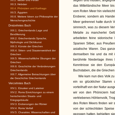
segeln und mußten, angegriff
XII.2. Meder und Perser
XII.3. Hebräer
das Mittelländische Meer bis
XII.4. Phönizien und Karthago
vom Roten Meer hin vielleicht
XII.5. Ägypten
Eroberer, sondern als Handel
XII.6. Weitere Ideen zur Philosophie der
Menschengeschichte
Meer getrennet hatte durch 
Dreizehntes Buch
sinnreich, was zu diesem Ver
XIII.1. Griechenlands Lage und
Metalle zu mancherlei Ge
Bevölkerung
arbeiteten feine sidonische
XIII.2. Griechenlands Sprache,
Mythologie und Dichtkunst
Spanien Silber, aus Preuße
XIII.3. Künste der Griechen
asiatische Waren. Das ganze
XIII.4. Sitten- und Staatenweisheit der
demselben hie und da mit i
Griechen
XIII.5. Wissenschaftliche Übungen der
berühmte Niederlage ihres 
Griechen
Kenntnisse sie den Europä
XIII.6. Geschichte der Veränderungen
Buchstaben, die die Griechen v
Griechenlands
XIII.7. Allgemeine Betrachtungen über
Wie kam nun dies Volk zu 
die Geschichte Griechenlands
ein so glücklicher Stamm 
Vierzehntes Buch
vorteilhaft von der Natur aus
XIV.1. Etrusker und Lateiner
wir von den Phöniciern habe
XIV.2. Roms Einrichtungen zu einem
herrschenden Staats- und
vertriebenes Höhlenvolk, Trog
Kriegsgebäude
des Roten Meers finden wir s
XIV.3. Eroberungen der Römer
XIV.4. Roms Verfall
von der schlechtsten Speise
XIV.5. Charakter, Wissenschaften und
gezogen hatten, behielten si