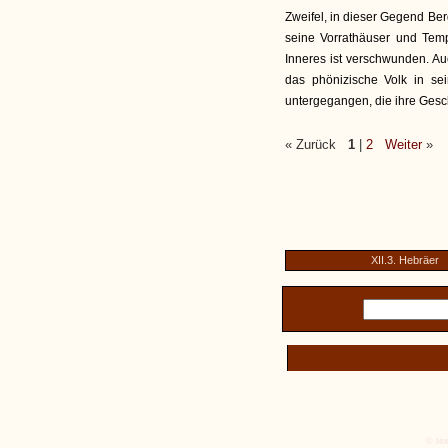
Zweifel, in dieser Gegend Be
seine Vorrathäuser und Tem
Inneres ist verschwunden. A
das phönizische Volk in sei
untergegangen, die ihre Gesc
« Zurück
1
|
2
Weiter
»
XII.3. Hebräer
© tex