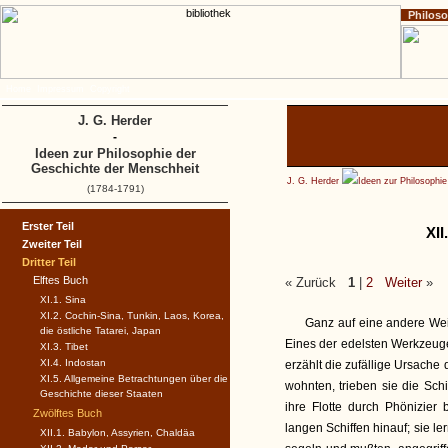
Philos
Home
Impressum
Copyright
J. G. Herder
-
Ideen zur Philosophie der
Geschichte der Menschheit
J. G. Herder
Ideen zur Philosophi
(1784-1791)
Erster Teil
XII
Zweiter Teil
Dritter Teil
Elftes Buch
« Zurück
1
|
2
Weiter
»
XI.1. Sina
XI.2. Cochin-Sina, Tunkin, Laos, Korea,
Ganz auf eine andere Wei
die östliche Tatarei, Japan
Eines der edelsten Werkzeuge
XI.3. Tibet
XI.4. Indostan
erzählt die zufällige Ursache
XI.5. Allgemeine Betrachtungen über die
wohnten, trieben sie die Sch
Geschichte dieser Staaten
ihre Flotte durch Phönizier
Zwölftes Buch
langen Schiffen hinauf; sie l
XII.1. Babylon, Assyrien, Chaldäa