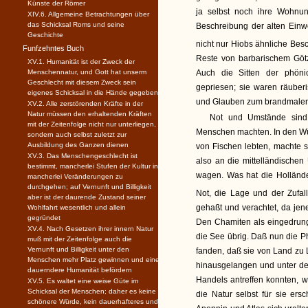
Künste der Römer
ja selbst noch ihre Wohnu
XIV.6. Allgemeine Betrachtungen über
das Schicksal Roms und seine
Beschreibung der alten Einw
Geschichte
nicht nur Hiobs ähnliche Bes
Funfzehntes Buch
Reste von barbarischem Götze
XV.1. Humanität ist der Zweck der
Menschennatur, und Gott hat unserm
Auch die Sitten der phöni
Geschlecht mit diesem Zweck sein
gepriesen; sie waren räuberi
eigenes Schicksal in die Hände gegeben
und Glauben zum brandmalen
XV.2. Alle zerstörenden Kräfte in der
Natur müssen den erhaltenden Kräften
Not und Umstände sind 
mit der Zeitenfolge nicht nur unterliegen,
Menschen machten. In den Wü
sondern auch selbst zuletzt zur
Ausbildung des Ganzen dienen
von Fischen lebten, machte 
XV.3. Das Menschengeschlecht ist
also an die mittelländischen
bestimmt, mancherlei Stufen der Kultur in
wagen. Was hat die Hollände
mancherlei Veränderungen zu
durchgehen; auf Vernunft und Billigkeit
Not, die Lage und der Zufall
aber ist der daurende Zustand seiner
gehaßt und verachtet, da jene
Wohlfahrt wesentlich und allein
gegründet
Den Chamiten als eingedrung
XV.4. Nach Gesetzen ihrer innern Natur
die See übrig. Daß nun die P
muß mit der Zeitenfolge auch die
Vernunft und Billigkeit unter den
fanden, daß sie von Land zu 
Menschen mehr Platz gewinnen und eine
hinausgelangen und unter den
dauerndere Humanität befördern
Handels antreffen konnten, wa
XV.5. Es waltet eine weise Güte im
Schicksal der Menschen; daher es keine
die Natur selbst für sie er
schönere Würde, kein dauerhafteres und