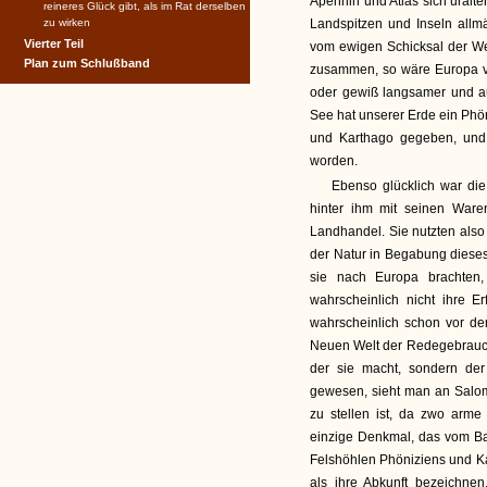
Apennin und Atlas sich uralt
reineres Glück gibt, als im Rat derselben
zu wirken
Landspitzen und Inseln allm
Vierter Teil
vom ewigen Schicksal der Weg
Plan zum Schlußband
zusammen, so wäre Europa vie
oder gewiß langsamer und au
See hat unserer Erde ein Phö
und Karthago gegeben, und d
worden.
Ebenso glücklich war di
hinter ihm mit seinen Ware
Landhandel. Sie nutzten also
der Natur in Begabung dieses
sie nach Europa brachten,
wahrscheinlich nicht ihre 
wahrscheinlich schon vor de
Neuen Welt der Redegebrauch
der sie macht, sondern der
gewesen, sieht man an Salom
zu stellen ist, da zwo arm
einzige Denkmal, das vom Ba
Felshöhlen Phöniziens und K
als ihre Abkunft bezeichne