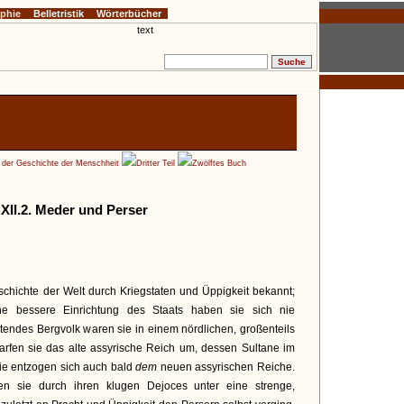
ophie
Belletristik
Wörterbücher
e der Geschichte der Menschheit
Dritter Teil
Zwölftes Buch
XII.2. Meder und Perser
schichte der Welt durch Kriegstaten und Üppigkeit bekannt;
ne bessere Einrichtung des Staats haben sie sich nie
itendes Bergvolk waren sie in einem nördlichen, großenteils
arfen sie das alte assyrische Reich um, dessen Sultane im
ie entzogen sich auch bald
dem
neuen assyrischen Reiche.
en sie durch ihren klugen Dejoces unter eine strenge,