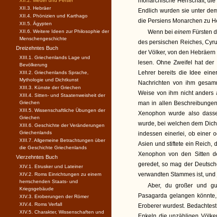
monarchische Herrschaft, die 
XII.2. Meder und Perser
XII.3. Hebräer
Endlich wurden sie unter dem
XII.4. Phönizien und Karthago
die Persiens Monarchen zu He
XII.5. Ägypten
XII.6. Weitere Ideen zur Philosophie der
Wenn bei
einem
Fürsten d
Menschengeschichte
des persischen Reiches, Cyr
Dreizehntes Buch
der Völker, von den Hebräer
XIII.1. Griechenlands Lage und
lesen. Ohne Zweifel hat der
Bevölkerung
Lehrer bereits die Idee ein
XIII.2. Griechenlands Sprache,
Mythologie und Dichtkunst
Nachrichten von ihm gesamme
XIII.3. Künste der Griechen
Weise von ihm nicht anders
XIII.4. Sitten- und Staatenweisheit der
Griechen
man in allen Beschreibungen
XIII.5. Wissenschaftliche Übungen der
Xenophon wurde also dasse
Griechen
wurde, bei welchen dem Dicht
XIII.6. Geschichte der Veränderungen
Griechenlands
indessen einerlei, ob einer
XIII.7. Allgemeine Betrachtungen über
Asien und stiftete ein Reich,
die Geschichte Griechenlands
Xenophon von den Sitten de
Vierzehntes Buch
geredet, so mag der Deutsche
XIV.1. Etrusker und Lateiner
verwandten Stammes ist, und 
XIV.2. Roms Einrichtungen zu einem
herrschenden Staats- und
Aber, du großer und g
Kriegsgebäude
Pasagarda gelangen könnte,
XIV.3. Eroberungen der Römer
XIV.4. Roms Verfall
Eroberer wurdest. Bedachtest
XIV.5. Charakter, Wissenschaften und
Enkeln die unzähligen Völke