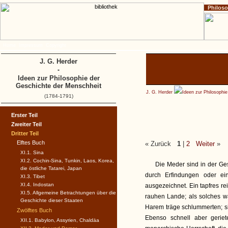
Philos
Home
Impressum
Copyright
J. G. Herder
-
Ideen zur Philosophie der
Geschichte der Menschheit
J. G. Herder
Ideen zur Philosophi
(1784-1791)
Erster Teil
Zweiter Teil
Dritter Teil
Elftes Buch
« Zurück
1
|
2
Weiter
»
XI.1. Sina
XI.2. Cochin-Sina, Tunkin, Laos, Korea,
Die Meder sind in der Ge
die östliche Tatarei, Japan
durch Erfindungen oder ei
XI.3. Tibet
XI.4. Indostan
ausgezeichnet. Ein tapfres re
XI.5. Allgemeine Betrachtungen über die
rauhen Lande; als solches w
Geschichte dieser Staaten
Harem träge schlummerten; s
Zwölftes Buch
Ebenso schnell aber geriet
XII.1. Babylon, Assyrien, Chaldäa