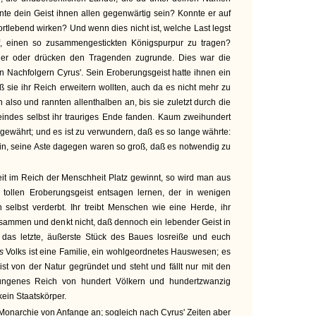
nte dein Geist ihnen allen gegenwärtig sein? Konnte er auf
ortlebend wirken? Und wenn dies nicht ist, welche Last legst
 einen so zusammengestickten Königspurpur zu tragen?
nder oder drücken den Tragenden zugrunde. Dies war die
n Nachfolgern Cyrus'. Sein Eroberungsgeist hatte ihnen ein
ß sie ihr Reich erweitern wollten, auch da es nicht mehr zu
n also und rannten allenthalben an, bis sie zuletzt durch die
eindes selbst ihr trauriges Ende fanden. Kaum zweihundert
 gewährt; und es ist zu verwundern, daß es so lange währte:
in, seine Aste dagegen waren so groß, daß es notwendig zu
it im Reich der Menschheit Platz gewinnt, so wird man aus
 tollen Eroberungsgeist entsagen lernen, der in wenigen
 selbst verderbt. Ihr treibt Menschen wie eine Herde, ihr
usammen und denkt nicht, daß dennoch ein lebender Geist in
t das letzte, äußerste Stück des Baues losreiße und euch
es
Volks ist eine Familie, ein wohlgeordnetes Hauswesen; es
 ist von der Natur gegründet und steht und fällt nur mit den
ngenes Reich von hundert Völkern und hundertzwanzig
kein Staatskörper.
Monarchie von Anfange an; sogleich nach Cyrus' Zeiten aber