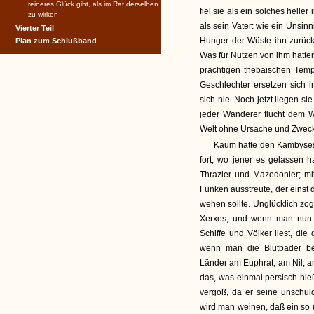
reineres Glück gibt, als im Rat derselben
fiel sie als ein solches helle
zu wirken
als sein Vater: wie ein Unsin
Vierter Teil
Hunger der Wüste ihn zurück
Plan zum Schlußband
Was für Nutzen von ihm hatten
prächtigen thebaischen Temp
Geschlechter ersetzen sich 
sich nie. Noch jetzt liegen 
jeder Wanderer flucht dem 
Welt ohne Ursache und Zweck
Kaum hatte den Kambyses s
fort, wo jener es gelassen h
Thrazier und Mazedonier; mi
Funken ausstreute, der eins
wehen sollte. Unglücklich zo
Xerxes; und wenn man nun i
Schiffe und Völker liest, di
wenn man die Blutbäder bet
Länder am Euphrat, am Nil, a
das, was einmal persisch hie
vergoß, da er seine unschul
wird man weinen, daß ein so 