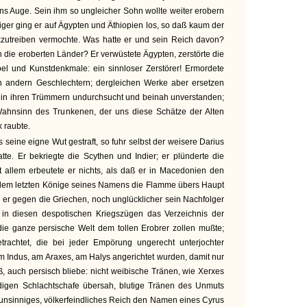
r ins Auge. Sein ihm so ungleicher Sohn wollte weiter erobern
niger ging er auf Ägypten und Äthiopien los, so daß kaum der
zutreiben vermochte. Was hatte er und sein Reich davon?
 die eroberten Länder? Er verwüstete Ägypten, zerstörte die
el und Kunstdenkmale: ein sinnloser Zerstörer! Ermordete
in andern Geschlechtern; dergleichen Werke aber ersetzen
sie in ihren Trümmern undurchsucht und beinah unverstanden;
Wahnsinn des Trunkenen, der uns diese Schätze der Alten
 raubte.
eine eigne Wut gestraft, so fuhr selbst der weisere Darius
atte. Er bekriegte die Scythen und Indier; er plünderte die
t allem erbeutete er nichts, als daß er in Macedonien den
t dem letzten Könige seines Namens die Flamme übers Haupt
g er gegen die Griechen, noch unglücklicher sein Nachfolger
n diesen despotischen Kriegszügen das Verzeichnis der
e die ganze persische Welt dem tollen Erobrer zollen mußte;
rachtet, die bei jeder Empörung ungerecht unterjochter
m Indus, am Araxes, am Halys angerichtet wurden, damit nur
ß, auch persisch bliebe: nicht weibische Tränen, wie Xerxes
digen Schlachtschafe übersah, blutige Tränen des Unmuts
unsinniges, völkerfeindliches Reich den Namen eines Cyrus