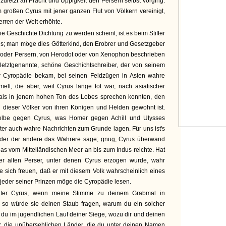
zuletzt an Pracht und Üppigkeit den Persern selbst vorging.
 großen Cyrus mit jener ganzen Flut von Völkern vereinigt,
rren der Welt erhöhte.
ie Geschichte Dichtung zu werden scheint, ist es beim Stifter
us; man möge dies Götterkind, den Erobrer und Gesetzgeber
n oder Persern, von Herodot oder von Xenophon beschrieben
 letztgenannte, schöne Geschichtschreiber, der von seinem
er Cyropädie bekam, bei seinen Feldzügen in Asien wahre
lt, die aber, weil Cyrus lange tot war, nach asiatischer
 als in jenem hohen Ton des Lobes sprechen konnten, den
 dieser Völker von ihren Königen und Helden gewohnt ist.
lbe gegen Cyrus, was Homer gegen Achill und Ulysses
er auch wahre Nachrichten zum Grunde lagen. Für uns ist's
 oder der andere das Wahrere sage; gnug, Cyrus überwand
 das vom Mittelländischen Meer an bis zum Indus reichte. Hat
r alten Perser, unter denen Cyrus erzogen wurde, wahr
 sich freuen, daß er mit diesem Volk wahrscheinlich eines
jeder seiner Prinzen möge die Cyropädie lesen.
uter Cyrus, wenn meine Stimme zu deinem Grabmal in
 so würde sie deinen Staub fragen, warum du ein solcher
 du im jugendlichen Lauf deiner Siege, wozu dir und deinen
r, die unübersehlichen Länder, die du unter deinen Namen