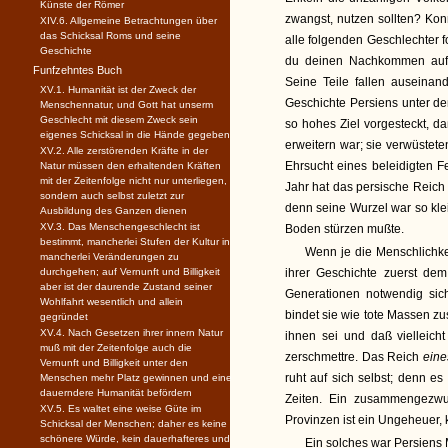
Künste der Römer
zwangst, nutzen sollten? Kon
XIV.6. Allgemeine Betrachtungen über
das Schicksal Roms und seine
alle folgenden Geschlechter f
Geschichte
du deinen Nachkommen auf,
Funfzehntes Buch
Seine Teile fallen auseina
XV.1. Humanität ist der Zweck der
Geschichte Persiens unter de
Menschennatur, und Gott hat unserm
Geschlecht mit diesem Zweck sein
so hohes Ziel vorgesteckt, da
eigenes Schicksal in die Hände gegeben
erweitern war; sie verwüstete
XV.2. Alle zerstörenden Kräfte in der
Ehrsucht eines beleidigten F
Natur müssen den erhaltenden Kräften
mit der Zeitenfolge nicht nur unterliegen,
Jahr hat das persische Reich
sondern auch selbst zuletzt zur
denn seine Wurzel war so kle
Ausbildung des Ganzen dienen
XV.3. Das Menschengeschlecht ist
Boden stürzen mußte.
bestimmt, mancherlei Stufen der Kultur in
Wenn je die Menschlichke
mancherlei Veränderungen zu
durchgehen; auf Vernunft und Billigkeit
ihrer Geschichte zuerst dem
aber ist der daurende Zustand seiner
Generationen notwendig sich
Wohlfahrt wesentlich und allein
bindet sie wie tote Massen z
gegründet
XV.4. Nach Gesetzen ihrer innern Natur
ihnen sei und daß vielleich
muß mit der Zeitenfolge auch die
zerschmettre. Das Reich
ein
Vernunft und Billigkeit unter den
ruht auf sich selbst; denn es
Menschen mehr Platz gewinnen und eine
dauerndere Humanität befördern
Zeiten. Ein zusammengezwu
XV.5. Es waltet eine weise Güte im
Provinzen ist ein Ungeheuer, 
Schicksal der Menschen; daher es keine
schönere Würde, kein dauerhafteres und
Ein solches war Persiens 