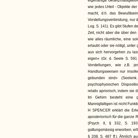
eigenartige Gesetzmäßigkeit«.
wie jedes Urteil - Objekte de
macht, d.h. das Bewußtsein
Vorstellungsverbindung, nur d
Log. S. 141). Es gibt Stufen der
Zeit, nicht aber die über den 
wie alles räumliche, eine so
erlaubt oder sie nötigt, unt
aus sich hervorgehen zu las
eigen« (Gr. d. Seele S. 591
Vorstellungen, wie z.B.
Handlungsweisen nur insofer
gebunden sind« (Seelenk
psychophysischen Dispositi
relativ apriorisch, indem s
Im Gehirn besteht eine g
Mannigfaltigen ist nicht Funkt
H SPENCER erklärt die Erken
aposteriorisch
für die ganze R
(Psych. Il, § 332, S. 193
gattungsmässig erworben, erfah
§ 208, S. 487 ff.). Ähnlich