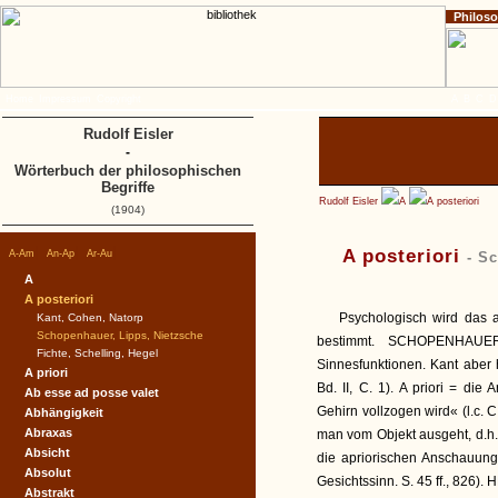
Philos
Home
Impressum
Copyright
A
B
C
D
Rudolf Eisler
-
Wörterbuch der philosophischen
Begriffe
Rudolf Eisler
A
A posteriori
(1904)
|
|
|
A posteriori
A-Am
An-Ap
Ar-Au
- S
A
A posteriori
Psychologisch wird das a
Kant, Cohen, Natorp
Schopenhauer, Lipps, Nietzsche
bestimmt. SCHOPENHAUER 
Fichte, Schelling, Hegel
Sinnesfunktionen. Kant aber h
A priori
Bd. II, C. 1). A priori = di
Ab esse ad posse valet
Gehirn vollzogen wird« (l.c. 
Abhängigkeit
Abraxas
man vom Objekt ausgeht, d.h. 
Absicht
die apriorischen Anschauung
Absolut
Gesichtssinn. S. 45 ff., 826
Abstrakt