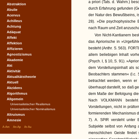
a priori (Tats. d. Wahrn.) be
Abstraktion
durch Erfahrung gefunden (Ges
Abulie
der Natur des Bewußtseins, is
Acervus
Achilleus
28). »Die psychophysische E
Achtung
nach Raum und Zeit anzuschaue
Adäquat
Von Nicht-Kantianern bes
Affekt
das Apriorische in »Urgefü
Affektion
besteht (Anthr. S. 563). FORT
Affizieren
Agnostizismus
allem beliebigen Inhalt vorh
Akademie
(Psych. I, § 10, S. 91). »Apr
Akt
dem Vorstellungsinhalt als s
Aktivität
Beobachters stammen« (l.c. S
Aktualitätstheorie
betrachtet werden, wenn er
Aktuell
überhaupt darstellt, so daß 
Akzidens
Algorithmus
dem Maße der Befolgung dies
Allgemein
Nach VOLKMANN besteht d
Universalistischer Realismus
Vorstellungen, nicht in präfo
Universalistischer Nominalismus
formierenden Mechanismus der
Altruismus
7). A. SPIR versteht unter 
Amnesie
|
|
|
Subjekte selbst von Anfang a
A-Am
An-Ap
Ar-Au
menschlichen Geiste findet s