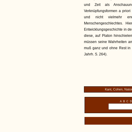
und Zeit als Anschauun
Verknüpfungsformen a priori
und nicht vielmehr erw
Menschengeschlechtes. Hi
Entwicklungsgeschichte in der
diese, auf Platon hinschiele
müssen seine Wahrheiten a
muß ganz und ohne Rest in 
Jahrh. S. 264).
Kant, Cohen, Nato
A
B
C
D