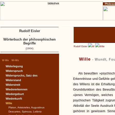
Philos
Home
Impressum
Copyright
A
B
C
D
Rudolf Eisler
-
Wörterbuch der philosophischen
Begriffe
Rudolf Eisler
W
Wille
(1904)
Wille
- Wundt, Fou
|
|
W-We
Wi-Wü
Widerlegung
Widerspruch
Als bewußten »psychisch
Widerspruchs, Satz des
Erkenntnisse und Gefühle geh
Widerstand
des Willens ist die Erhaltung d
Widerstreit
Wiedererkennen
Grundsfunktion des Bewußtse
Wiedergeburt
»jenes Vermögen, welches a
Wiederkunft
psychischen Tätigkeit zugrun
Wille
Aktivität der Seele Ausdruck 
Platon, Aristoteles, Augustinus
gehören in gewissem Sinne
Descartes, Spinoza, Leibniz