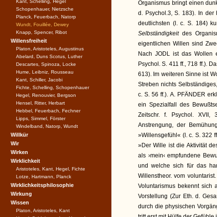
Kant, Schelling, Hegel
Organismus bringt einen dun
Schopenhauer, Nietzsche
d. Psychol.3, S. 183). In de
Planck, Feuerbach, Natorp
deutlichsten (l. c. S. 184) k
Wundt, Fouillée, Dewey
Knapp, Spencer, Ribot
Selbständigkeit
des Organis
Willensfreiheit
eigentlichen Willen sind Zwe
Platon, Aristoteles, Augustinus
Nach JODL ist das Wollen ei
Abelard, Duns Scotus, Luther
Psychol. S. 411 ff., 718 ff.). 
Descartes, Spinoza, Locke
Hume, Leibniz, Rousseau
613). Im weiteren Sinne ist Wo
Kant, Schiller, Jacobi
Streben nichts Selbständiges
Fichte, Schelling, Schopenhauer
c. S. 56 ff.). A. PFÄNDER erk
Hegel, Renouvier, Bergson
Hensel, Ritter, Herbart
ein Spezialfall des Bewußt
Hebbel, Feuerbach, Fechner
Zeitschr. f. Psychol. XVII
Lipps, Simmel, Förster
Anstrengung, der Bemühung,
Windelband, Natorp, Wundt
Willkür
»Willensgefühl« (l. c. S. 322
Wir
»Der Wille ist die Aktivität 
Wirken
als ›mein‹ empfundene Bewuß
Wirklichkeit
und welche sich für das han
Aristoteles, Kant, Hegel, Fichte
Willenstheor. vom voluntarist. 
Lotze, Hartmann, Planck
Wirklichkeitsphilosophie
Voluntarismus bekennt sich 
Wirkung
Vorstellung (Zur Eth. d. Gesam
Wissen
durch die physischen Vorgäng
Platon, Aristoteles, Kant
tritt erst mit Hülfe der Gefühle 