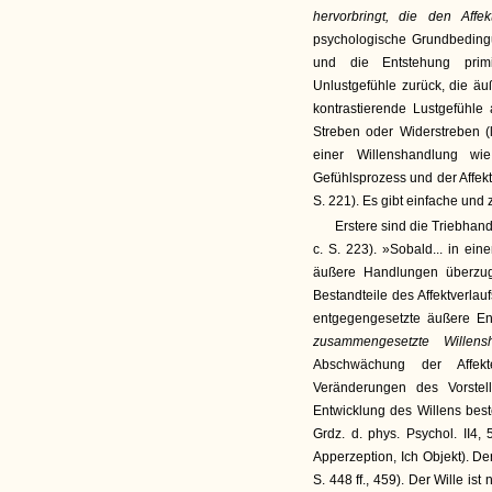
hervorbringt, die den Affe
psychologische Grundbedingu
und die Entstehung primi
Unlustgefühle zurück, die ä
kontrastierende Lustgefühle a
Streben oder Widerstreben (
einer Willenshandlung w
Gefühlsprozess und der Affekt
S. 221). Es gibt einfache un
Erstere sind die Triebhand
c. S. 223). »Sobald... in ei
äußere Handlungen überzug
Bestandteile des Affektverla
entgegengesetzte äußere En
zusammengesetzte Willens
Abschwächung der Affe
Veränderungen des Vorstell
Entwicklung des Willens beste
Grdz. d. phys. Psychol. II4, 
Apperzeption, Ich Objekt). Der
S. 448 ff., 459). Der Wille ist