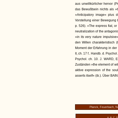
aus unwillkürlicher hervor (Pr
das Bewußtsein nichts als »t
»Anticipatory image« plus de
Vorstellung einer Bewegung b
p. 526). »The express fiat, 
neutralization of the antagoni
»in its very nature impulsiv
den Willen charakteristisch (
Moment der Erfahrung in der
II, ch. 17 f.. Handb. d. Psycho
Psychol. ch. 10. J. WARD, En
Zuständen »the element of will«
aktive expression of the soul
asserts itself« (ib.). Über 
Planck, Feuerbach, N
A
B
C
D