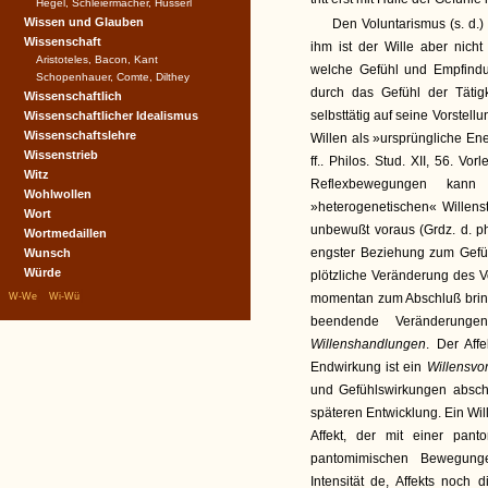
Hegel, Schleiermacher, Husserl
Wissen und Glauben
Den Voluntarismus (s. d.
Wissenschaft
ihm ist der Wille aber nicht
Aristoteles, Bacon, Kant
welche Gefühl und Empfindun
Schopenhauer, Comte, Dilthey
durch das Gefühl der Tätigke
Wissenschaftlich
selbsttätig auf seine Vorstel
Wissenschaftlicher Idealismus
Wissenschaftslehre
Willen als »ursprüngliche Ene
Wissenstrieb
ff.. Philos. Stud. XII, 56. Vo
Witz
Reflexbewegungen kann
Wohlwollen
»heterogenetischen« Willens
Wort
unbewußt voraus (Grdz. d. phys
Wortmedaillen
engster Beziehung zum Gefühl 
Wunsch
Würde
plötzliche Veränderung des V
|
|
W-We
Wi-Wü
momentan zum Abschluß bringt
beendende Veränderunge
Willenshandlungen
. Der Aff
Endwirkung ist ein
Willensvo
und Gefühlswirkungen absch
späteren Entwicklung. Ein Wil
Affekt, der mit einer pan
pantomimischen Bewegunge
Intensität de, Affekts noch