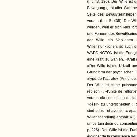
(l. c. S. 130). Der Wille ist
Bewegung geht aller Wahrnehm
Seite des Bewußtseinslebens
voraus (l. c. S. 435). Der 
werden, weil er sich »als f
und Formen des Bewußtseinsleb
der Wille ein Vorziehen 
Willensfunktionen, so auch di
WADDINGTON ist die Energie d
eine Kraft, zu wählen, »Kraft
»Der Wille ist die Urkraft 
Grundform der psychischen Täti
»type de l'activite« (Princ. de
Der Wille ist »une puissance
répléchi«, »l'unité de l'effort
voraus »la conception de l'act
»désir« zu unterscheiden (l. 
sind »désir et aversion« »pa
Willenshandlung enthält: »1)
un certain désir ou consentime
p. 226). Der Wille ist die Fu
éloigner de la conscience les 