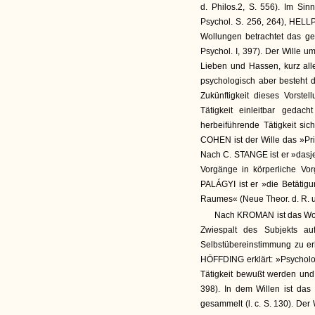
d. Philos.2, S. 556). Im Si
Psychol. S. 256, 264), HELLP
Wollungen betrachtet das ge
Psychol. I, 397). Der Wille 
Lieben und Hassen, kurz alle
psychologisch aber besteht de
Zukünftigkeit dieses Vorste
Tätigkeit einleitbar geda
herbeiführende Tätigkeit sich 
COHEN ist der Wille das »Pr
Nach C. STANGE ist er »dasj
Vorgänge in körperliche Vorg
PALÁGYI ist er »die Betätig
Raumes« (Neue Theor. d. R. u. 
Nach KROMAN ist das Woll
Zwiespalt des Subjekts au
Selbstübereinstimmung zu erh
HÖFFDING erklärt: »Psycholog
Tätigkeit bewußt werden und
398). In dem Willen ist das
gesammelt (l. c. S. 130). De