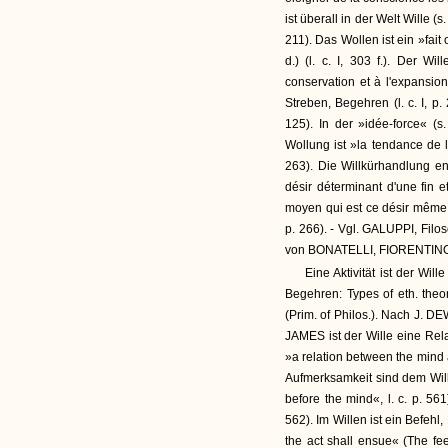
ist überall in der Welt Wille (s
211). Das Wollen ist ein »fait 
d.) (l. c. I, 303 f.). Der Wi
conservation et à l'expansion
Streben, Begehren (l. c. I, p.
125). In der »idée-force« (s
Wollung ist »la tendance de l'
263). Die Willkürhandlung ent
désir déterminant d'une fin
moyen qui est ce désir même et
p. 266). - Vgl. GALUPPI, Filos
von BONATELLI, FIORENTINO 
Eine Aktivität ist der Wi
Begehren: Types of eth. theor
(Prim. of Philos.). Nach J. DE
JAMES ist der Wille eine Re
»a relation between the mind a
Aufmerksamkeit sind dem Willen
before the mind«, l. c. p. 561)
562). Im Willen ist ein Befehl,
the act shall ensue« (The fee