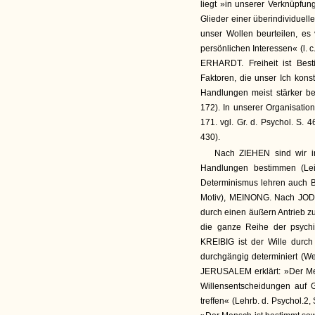
liegt »in unserer Verknüpfun
Glieder einer überindividuel
unser Wollen beurteilen, es
persönlichen Interessen« (l. 
ERHARDT. Freiheit ist Be
Faktoren, die unser Ich konst
Handlungen meist stärker bet
172). In unserer Organisation
171. vgl. Gr. d. Psychol. S. 
430).
Nach ZIEHEN sind wir ins
Handlungen bestimmen (Leit
Determinismus lehren auch 
Motiv), MEINONG. Nach JODL 
durch einen äußern Antrieb 
die ganze Reihe der psychi
KREIBIG ist der Wille durch
durchgängig determiniert (Wer
JERUSALEM erklärt: »Der Mensc
Willensentscheidungen auf 
treffen« (Lehrb. d. Psychol.2,