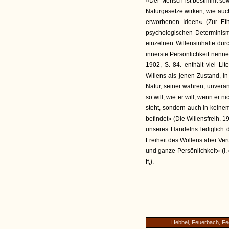
»Der Mensch ist bestimmt sow
Naturgesetze wirken, wie auch
erworbenen Ideen« (Zur Eth
psychologischen Determinis
einzelnen Willensinhalte dur
innerste Persönlichkeit nenne«
1902, S. 84. enthält viel Lit
Willens als jenen Zustand, i
Natur, seiner wahren, unverän
so will, wie er will, wenn er 
steht, sondern auch in keine
befindet« (Die Willensfreih. 19
unseres Handelns lediglich 
Freiheit des Wollens aber Ve
und ganze Persönlichkeit« (l. 
ff,).
Hebbel, Feuerbach, F