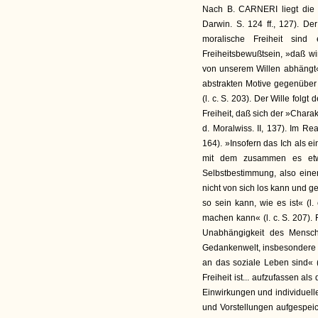
Nach B. CARNERI liegt die N
Darwin. S. 124 ff., 127). De
moralische Freiheit sin
Freiheitsbewußtsein, »daß w
von unserem Willen abhängt« (
abstrakten Motive gegenübe
(l. c. S. 203). Der Wille folg
Freiheit, daß sich der »Chara
d. Moralwiss. II, 137). Im Rea
164). »Insofern das Ich als 
mit dem zusammen es etwa
Selbstbestimmung, also einers
nicht von sich los kann und g
so sein kann, wie es ist« (l.
machen kann« (l. c. S. 207). F
Unabhängigkeit des Mensch
Gedankenwelt, insbesondere 
an das soziale Leben sind« (Wi
Freiheit ist... aufzufassen al
Einwirkungen und individuell
und Vorstellungen aufgespeiche