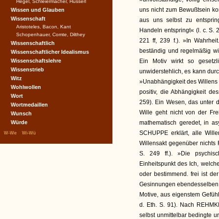
Hegel, Schleiermacher, Husserl
uns nicht zum Bewußtsein kom
Wissen und Glauben
Wissenschaft
aus uns selbst zu entsprin
Aristoteles, Bacon, Kant
Handeln entspringt« (l. c. S.
Schopenhauer, Comte, Dilthey
221 ff, 239 f.). »In Wahrhe
Wissenschaftlich
beständig und regelmäßig wi
Wissenschaftlicher Idealismus
Wissenschaftslehre
Ein Motiv wirkt so gesetzl
Wissenstrieb
unwiderstehlich, es kann durc
Witz
»Unabhängigkeit des Willens 
Wohlwollen
positiv, die Abhängigkeit de
Wort
259). Ein Wesen, das unter de
Wortmedaillen
Wille geht nicht von der Frei
Wunsch
Würde
mathematisch geredet, in asy
|
|
SCHUPPE erklärt, alle Wille
W-We
Wi-Wü
Willensakt gegenüber nichts
S. 249 ff.). »Die psychis
Einheitspunkt des Ich, welche
oder bestimmend. frei ist d
Gesinnungen ebendesselben Ic
Motive, aus eigenstem Gefüh
d. Eth. S. 91). Nach REHMKE
selbst unmittelbar bedingte ur