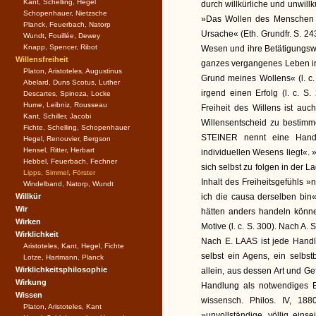
Kant, Schelling, Hegel
durch willkürliche und unwillkü
Schopenhauer, Nietzsche
»Das Wollen des Menschen 
Planck, Feuerbach, Natorp
Ursache« (Eth. Grundfr. S. 243)
Wundt, Fouillée, Dewey
Knapp, Spencer, Ribot
Wesen und ihre Betätigungswei
Willensfreiheit
ganzes vergangenes Leben irge
Platon, Aristoteles, Augustinus
Grund meines Wollens« (l. c.
Abelard, Duns Scotus, Luther
irgend einen Erfolg (l. c. S. 
Descartes, Spinoza, Locke
Hume, Leibniz, Rousseau
Freiheit des Willens ist auc
Kant, Schiller, Jacobi
Willensentscheid zu bestimme
Fichte, Schelling, Schopenhauer
STEINER nennt eine Handl
Hegel, Renouvier, Bergson
Hensel, Ritter, Herbart
individuellen Wesens liegt«. 
Hebbel, Feuerbach, Fechner
sich selbst zu folgen in der L
Lipps, Simmel, Förster
Inhalt des Freiheitsgefühls 
Windelband, Natorp, Wundt
Willkür
ich die causa derselben bin« 
Wir
hätten anders handeln können
Wirken
Motive (l. c. S. 300). Nach A. 
Wirklichkeit
Nach E. LAAS ist jede Handlu
Aristoteles, Kant, Hegel, Fichte
selbst ein Agens, ein selbst
Lotze, Hartmann, Planck
Wirklichkeitsphilosophie
allein, aus dessen Art und G
Wirkung
Handlung als notwendiges Erg
Wissen
wissensch. Philos. IV, 188
Platon, Aristoteles, Kant
»unvollständige, völlig ein