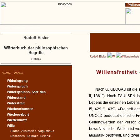
Philos
Home
Impressum
Copyright
A
B
C
D
Rudolf Eisler
-
Wörterbuch der philosophischen
Begriffe
Rudolf Eisler
W
Willensfreiheit
(1904)
Willensfreiheit
|
|
W-We
Wi-Wü
Widerlegung
Widerspruch
Nach G. GLOGAU ist die sit
Widerspruchs, Satz des
II, 186 f.). Nach PAULSEN ist
Widerstand
Lebens die einzelnen Lebensb
Widerstreit
Wiedererkennen
I5, 429 ff., 439). »Freiheit 
Wiedergeburt
UNOLD bedeutet ethische Frei
Wiederkunft
Geltendwerden der Persönlic
Wille
bewußt-sittliche Wollen ist 
Platon, Aristoteles, Augustinus
fakultativ bestimmt
, und zwar
Descartes, Spinoza, Leibniz