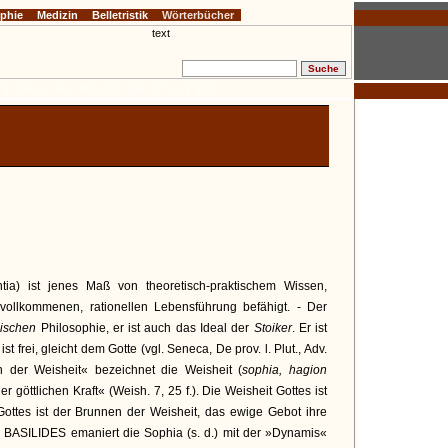
ophie
Medizin
Belletristik
Wörterbücher
E
F
G
H
I
K
L
M
N
O
P
Q
R
S
T
U
V
W
Z
ntia) ist jenes Maß von theoretisch-praktischem Wissen,
vollkommenen, rationellen Lebensführung befähigt. - Der
dischen
Philosophie, er ist auch das Ideal der
Stoiker
. Er ist
t frei, gleicht dem Gotte (vgl. Seneca, De prov. l. Plut., Adv.
h der Weisheit« bezeichnet die Weisheit (
sophia, hagion
 göttlichen Kraft« (Weish. 7, 25 f.). Die Weisheit Gottes ist
Gottes ist der Brunnen der Weisheit, das ewige Gebot ihre
ach BASILIDES emaniert die Sophia (s. d.) mit der »Dynamis«