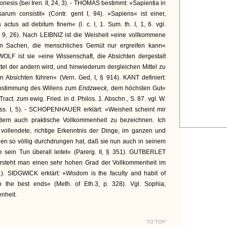
esis (bei Iren. II, 24, 3). - THOMAS bestimmt: »Sapientia in
arum consistit« (Contr. gent I, 94). »Sapiens« ist einer,
ctus ad debitum finem« (l. c. I, 1. Sum. th. I, 1, 6. vgl.
, 9, 26). Nach LEIBNIZ ist die Weisheit »eine vollkommene
gen Sachen, die menschliches Gemüt nur ergreifen kann«
WOLF ist sie »eine Wissenschaft, die Absichten dergestalt
ttel der andern wird, und hinwiederum dergleichen Mittel zu
 Absichten führen« (Vern. Ged, I, § 914). KANT definiert:
enstimmung des Willens zum
Endzweck
, dem höchsten Gut«
Tract. zum ewig. Fried. in d. Philos. 1. Abschn., S. 87. vgl. W.
. I, 5). - SCHOPENHAUER erklärt: »Weisheit scheint mir
ndern auch praktische Vollkommenheit zu bezeichnen. Ich
 vollendete, richtige Erkenntnis der Dinge, im ganzen und
en so völlig durchdrungen hat, daß sie nun auch in seinem
ie sein Tun überall leitet« (Parerg. II, § 351). GUTBERLET
ersteht man einen sehr hohen Grad der Vollkommenheit im
1). SIDGWICK erklärt: »Wisdom is the faculty and habit of
 the best ends« (Meth. of Eth.3, p. 328). Vgl. Sophia,
nheit.
TO TOP