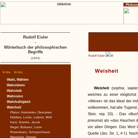
Philos
Home
Impressum
Copyright
A
B
C
D
Rudolf Eisler
-
Wörterbuch der philosophischen
Begriffe
Rudolf Eisler
W
(1904)
Weisheit
|
|
W-We
Wi-Wü
Wahl, Wählen
Wahnideen
Weisheit
(
sophia
, sapie
Wahnleib
welches zu einer möglichst 
Wahnsinn
»Weise« ist das Ideal der
in
Wahrhaftigkeit
Wahrheit
vollkommen, hat alle Tugend, is
Platon, Aristoteles, Descartes
Stoic. rep. 33). - Das »Buc
Hobbes, Locke, Leibniz, Wolf
pneuma
) als »das Hauchen der
Kant, Goethe, Jacob
vor allen Dingen. Das Wort 
Hegel, Bolzano, Lotze
Rosenkranz, Schopenhauer
Quelle (Jes. Sir. 1, 4 f.). N
Nietzsche, Simmel