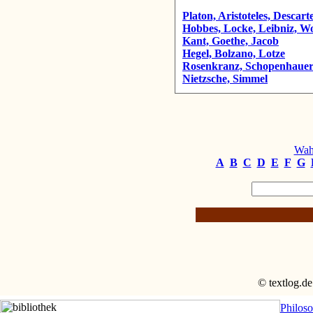
Platon, Aristoteles, Descart
Hobbes, Locke, Leibniz, Wo
Kant, Goethe, Jacob
Hegel, Bolzano, Lotze
Rosenkranz, Schopenhaue
Nietzsche, Simmel
Wahr
A
B
C
D
E
F
G
© textlog.de
Philos