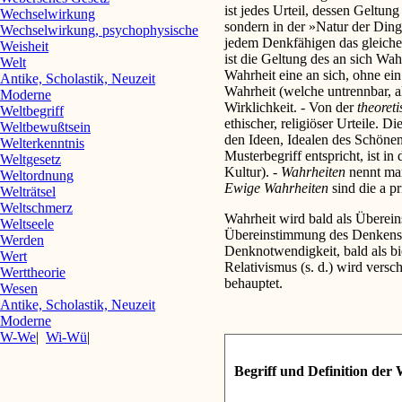
ist jedes Urteil, dessen Geltun
Wechselwirkung
sondern in der »Natur der Dinge
Wechselwirkung, psychophysische
jedem Denkfähigen das gleiche
Weisheit
ist die Geltung des an sich Wahr
Welt
Wahrheit eine an sich, ohne ein
Antike, Scholastik, Neuzeit
Wahrheit (welche untrennbar, al
Moderne
Wirklichkeit. - Von der
theoret
Weltbegriff
ethischer, religiöser Urteile. 
Weltbewußtsein
den Ideen, Idealen des Schönen
Welterkenntnis
Musterbegriff entspricht, ist 
Weltgesetz
Kultur). -
Wahrheiten
nennt man
Weltordnung
Ewige Wahrheiten
sind die a pr
Welträtsel
Weltschmerz
Wahrheit wird bald als Überei
Weltseele
Übereinstimmung des Denkens mit
Werden
Denknotwendigkeit, bald als b
Wert
Relativismus (s. d.) wird versc
Werttheorie
behauptet.
Wesen
Antike, Scholastik, Neuzeit
Moderne
W-We
|
Wi-Wü
|
Begriff und Definition der 