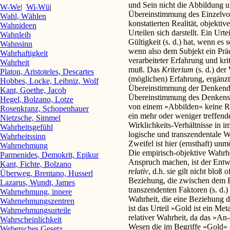
und Sein nicht die Abbildung 
W-We
|
Wi-Wü
|
Übereinstimmung des Einzelvort
Wahl, Wählen
konstatierten Realität, objekti
Wahnideen
Urteilen sich darstellt. Ein Urt
Wahnleib
Gültigkeit (s. d.) hat, wenn es 
Wahnsinn
wenn also dem Subjekt ein Prä
Wahrhaftigkeit
verarbeiteter Erfahrung und kr
Wahrheit
muß. Das
Kriterium
(s. d.) der
Platon, Aristoteles, Descartes
(möglichen) Erfahrung, ergänzt
Hobbes, Locke, Leibniz, Wolf
Übereinstimmung der Denkende
Kant, Goethe, Jacob
Übereinstimmung des Denkens mi
Hegel, Bolzano, Lotze
von einem »Abbilden« keine Re
Rosenkranz, Schopenhauer
ein mehr oder weniger treffen
Nietzsche, Simmel
Wirklichkeits-Verhältnisse in i
Wahrheitsgefühl
logische und transzendentale W
Wahrheitssinn
Zweifel ist hier (ernsthaft) unm
Wahrnehmung
Die empirisch-objektive Wahrhe
Parmenides, Demokrit, Epikur
Anspruch machen, ist der Entw
Kant, Fichte, Bolzano
relativ
, d.h. sie gilt nicht bloß
Überweg, Brentano, Husserl
Beziehung, die zwischen dem 
Lazarus, Wundt, James
transzendenten Faktoren (s. d.) 
Wahrnehmung, innere
Wahrheit, die eine Beziehung 
Wahrnehmungszentren
ist das Urteil »Gold ist ein Me
Wahrnehmungsurteile
relativer Wahrheit, da das »An
Wahrscheinlichkeit
Wesen die im Begriffe »Gold« 
Webersches Gesetz