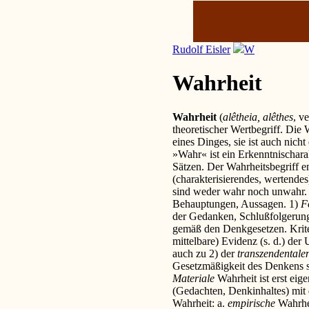
Rudolf Eisler
W
Wahrheit
Wahrheit
(
alêtheia, alêthes
, v
theoretischer Wertbegriff. Die 
eines Dinges, sie ist auch nich
»Wahr« ist ein Erkenntnischara
Sätzen. Der Wahrheitsbegriff ent
(charakterisierendes, wertendes)
sind weder wahr noch unwahr. W
Behauptungen, Aussagen. 1)
F
der Gedanken, Schlußfolgerun
gemäß den Denkgesetzen. Kriter
mittelbare) Evidenz (s. d.) de
auch zu 2) der
transzendentale
Gesetzmäßigkeit des Denkens se
Materiale
Wahrheit ist erst ei
(Gedachten, Denkinhaltes) mit 
Wahrheit: a.
empirische
Wahrhe