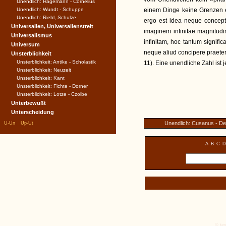
Unendlich: Hagemann - Cornelius
Unendlich: Wundt - Schuppe
einem Dinge keine Grenzen e
Unendlich: Riehl, Schulze
ergo est idea neque conceptu
Universalien, Universalienstreit
imaginem infinitae magnitud
Universalismus
infinitam, hoc tantum signific
Universum
neque aliud concipere praeter
Unsterblichkeit
Unsterblichkeit: Antike - Scholastik
11). Eine unendliche Zahl ist 
Unsterblichkeit: Neuzeit
Unsterblichkeit: Kant
Unsterblichkeit: Fichte - Dorner
Unsterblichkeit: Lotze - Czolbe
Unterbewußt
Unterscheidung
|
|
Unendlich: Cusanus - De
U-Un
Up-Ut
A
B
C
D
© tex