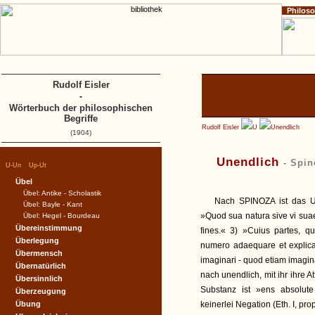
Philos
Home
Impressum
Copyright
A
B
C
D
Rudolf Eisler
-
Wörterbuch der philosophischen
Begriffe
Rudolf Eisler
U
Unendlich
(1904)
Unendlich
- Spin
|
|
U-Un
Up-Ut
Übel
Übel: Antike - Scholastik
Nach SPINOZA ist das Un
Übel: Bayle - Kant
»Quod sua natura sive vi suae
Übel: Hegel - Bourdeau
Übereinstimmung
fines.« 3) »Cuius partes, 
Überlegung
numero adaequare et explic
Übermensch
imaginari - quod etiam imagin
Übernatürlich
nach unendlich, mit ihr ihre Att
Übersinnlich
Substanz ist »ens absolute i
Überzeugung
Übung
keinerlei Negation (Eth. I, pr