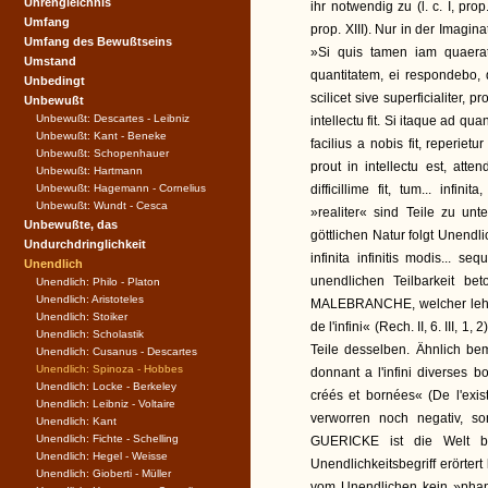
Uhrengleichnis
ihr notwendig zu (l. c. I, prop
Umfang
prop. XIII). Nur in der Imaginat
Umfang des Bewußtseins
»Si quis tamen iam quaera
Umstand
quantitatem, ei respondebo, 
Unbedingt
scilicet sive superficialiter,
Unbewußt
Unbewußt: Descartes - Leibniz
intellectu fit. Si itaque ad q
Unbewußt: Kant - Beneke
facilius a nobis fit, reperietu
Unbewußt: Schopenhauer
prout in intellectu est, att
Unbewußt: Hartmann
Unbewußt: Hagemann - Cornelius
difficillime fit, tum... infin
Unbewußt: Wundt - Cesca
»realiter« sind Teile zu unt
Unbewußte, das
göttlichen Natur folgt Unendl
Undurchdringlichkeit
infinita infinitis modis... se
Unendlich
unendlichen Teilbarkeit b
Unendlich: Philo - Platon
Unendlich: Aristoteles
MALEBRANCHE, welcher lehrt: 
Unendlich: Stoiker
de l'infini« (Rech. II, 6. III, 
Unendlich: Scholastik
Teile desselben. Ähnlich bem
Unendlich: Cusanus - Descartes
Unendlich: Spinoza - Hobbes
donnant a l'infini diverses b
Unendlich: Locke - Berkeley
créés et bornées« (De l'exis
Unendlich: Leibniz - Voltaire
verworren noch negativ, so
Unendlich: Kant
Unendlich: Fichte - Schelling
GUERICKE ist die Welt b
Unendlich: Hegel - Weisse
Unendlichkeitsbegriff erörter
Unendlich: Gioberti - Müller
vom Unendlichen kein »phan