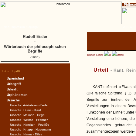
Philos
Home
Impressum
Copyright
A
B
C
D
Rudolf Eisler
-
Wörterbuch der philosophischen
Begriffe
Rudolf Eisler
U
Urteil
(1904)
Urteil
- Kant, Rei
|
|
U-Un
Up-Ut
Upanishad
Urbegriff
KANT definiert: »Etwas a
Urkraft
(Die falsche Spitzfind. § 1). 
Urphänomen
Begriffe zur Einheit der 
Ursache
Ursache: Aristoteles - Feder
Vorstellungen in einem Bewußt
Ursache: Hume - Kant
Funktionen der Einheit unter 
Ursache: Maimon - Hegel
Vorstellung eine höhere, die
Ursache: Weisse - Fechner
Ursache: Hamilton - Fouillée
Gegenstandes gebraucht 
Ursache: Knapp - Hagemann
zusammengezogen werden« (Kri
Ursache: Harms - Dilles