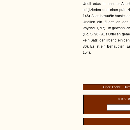
Urteil »das in unserer Ane
subjizierten und einer prädiz
146). Alles bewußte Vorstellen
Urteilen ein Zuerteilen des
Psychol. I, 97). Im gewöhnlic
(l. c. S. 98). Aus Urteilen geh
»ein Satz, den irgend ein den
86). Es ist ein Behaupten, E
154).
Urteil: Locke - Hu
A
B
C
D