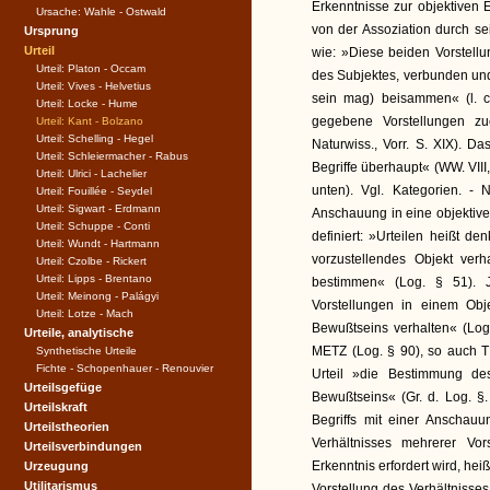
Erkenntnisse zur objektiven 
Ursache: Wahle - Ostwald
von der Assoziation durch se
Ursprung
Urteil
wie: »Diese beiden Vorstellu
Urteil: Platon - Occam
des Subjektes, verbunden und
Urteil: Vives - Helvetius
sein mag) beisammen« (l. c.
Urteil: Locke - Hume
gegebene Vorstellungen zu
Urteil: Kant - Bolzano
Urteil: Schelling - Hegel
Naturwiss., Vorr. S. XIX). Da
Urteil: Schleiermacher - Rabus
Begriffe überhaupt« (WW. VIII,
Urteil: Ulrici - Lachelier
unten). Vgl. Kategorien. -
Urteil: Fouillée - Seydel
Urteil: Sigwart - Erdmann
Anschauung in eine objektive
Urteil: Schuppe - Conti
definiert: »Urteilen heißt d
Urteil: Wundt - Hartmann
vorzustellendes Objekt verh
Urteil: Czolbe - Rickert
Urteil: Lipps - Brentano
bestimmen« (Log. § 51). 
Urteil: Meinong - Palágyi
Vorstellungen in einem Obj
Urteil: Lotze - Mach
Bewußtseins verhalten« (Log.
Urteile, analytische
METZ (Log. § 90), so auch 
Synthetische Urteile
Fichte - Schopenhauer - Renouvier
Urteil »die Bestimmung des
Urteilsgefüge
Bewußtseins« (Gr. d. Log. §
Urteilskraft
Begriffs mit einer Anschauun
Urteilstheorien
Verhältnisses mehrerer Vor
Urteilsverbindungen
Erkenntnis erfordert wird, hei
Urzeugung
Utilitarismus
Vorstellung des Verhältnisse