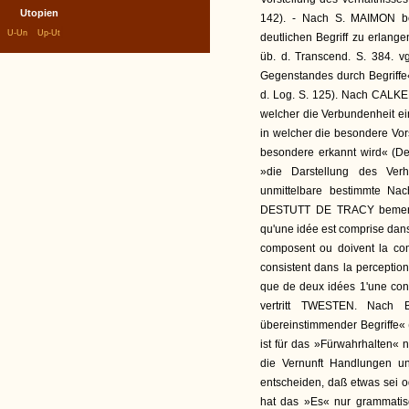
Utopien
142). - Nach S. MAIMON be
|
|
U-Un
Up-Ut
deutlichen Begriff zu erlang
üb. d. Transcend. S. 384. vg
Gegenstandes durch Begriffe«
d. Log. S. 125). Nach CALKER
welcher die Verbundenheit ei
in welcher die besondere Vor
besondere erkannt wird« (De
»die Darstellung des Verh
unmittelbare bestimmte Nac
DESTUTT DE TRACY bemerkt, 
qu'une idée est comprise dans 
composent ou doivent la com
consistent dans la perceptio
que de deux idées 1'une contie
vertritt TWESTEN. Nach 
übereinstimmender Begriffe« (
ist für das »Fürwahrhalten« 
die Vernunft Handlungen un
entscheiden, daß etwas sei ode
hat das »Es« nur grammatis