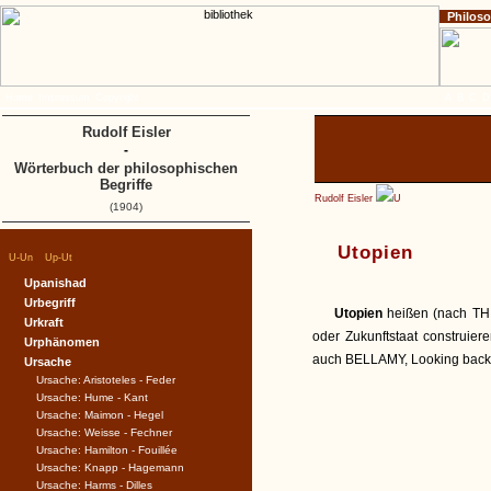
Philos
Home
Impressum
Copyright
A
B
C
D
Rudolf Eisler
-
Wörterbuch der philosophischen
Begriffe
Rudolf Eisler
U
(1904)
Utopien
|
|
U-Un
Up-Ut
Upanishad
Urbegriff
Utopien
heißen (nach TH
Urkraft
oder Zukunftstaat construier
Urphänomen
auch BELLAMY, Looking backw
Ursache
Ursache: Aristoteles - Feder
Ursache: Hume - Kant
Ursache: Maimon - Hegel
Ursache: Weisse - Fechner
Ursache: Hamilton - Fouillée
Ursache: Knapp - Hagemann
Ursache: Harms - Dilles