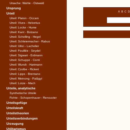
Ursache: Wahle - Ostwald
Ursprung
A
B
C
D
Urteil
Urteil: Platon - Occam
Urteil: Vives - Helvetius
Urteil: Locke - Hume
Urteil: Kant - Bolzano
Urteil: Schelling - Hegel
Urteil: Schleiermacher - Rabus
Urteil: Ulrici - Lachelier
Urteil: Fouillée - Seydel
Urteil: Sigwart - Erdmann
Urteil: Schuppe - Conti
Urteil: Wundt - Hartmann
Urteil: Czolbe - Rickert
Urteil: Lipps - Brentano
Urteil: Meinong - Palágyi
Urteil: Lotze - Mach
Urteile, analytische
Synthetische Urteile
Fichte - Schopenhauer - Renouvier
Urteilsgefüge
Urteilskraft
Urteilstheorien
Urteilsverbindungen
Urzeugung
Utilitarismus