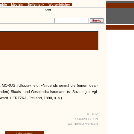
ophie
Medizin
Belletristik
Wörterbücher
E
F
G
H
I
K
L
M
N
O
P
Q
R
S
T
U
V
W
Z
. MORUS »Utopia«, eig. »Nirgendsheim«) die (einen Ideal-
enden) Staats- und Gesellschaftsromane (s. Soziologie. vgl.
ard. HERTZKA, Freiland, 1890, u. a.).
TO TOP
DRUCKVERSION
WEITEREMPFEHLEN
Utilitarismus