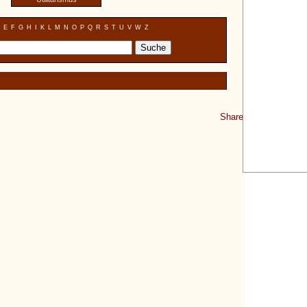
E
F
G
H
I
K
L
M
N
O
P
Q
R
S
T
U
V
W
Z
Share