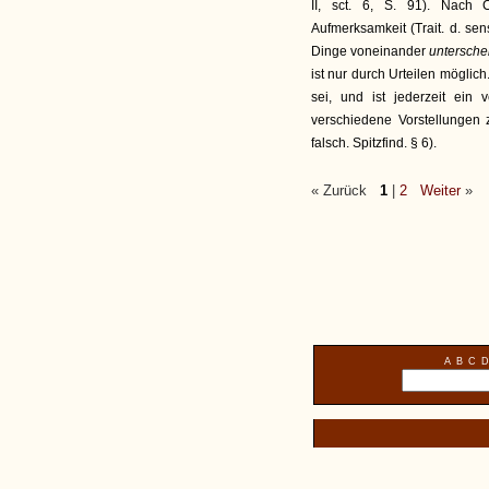
II, sct. 6, S. 91). Nach
Aufmerksamkeit (Trait. d. sen
Dinge voneinander
untersche
ist nur durch Urteilen möglich
sei, und ist jederzeit ein 
verschiedene Vorstellungen
falsch. Spitzfind. § 6).
« Zurück
1
|
2
Weiter
»
A
B
C
D