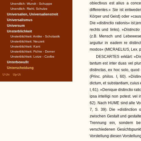
obiectivus est alius a conc
Unendlich: Wundt - Schuppe
Unendlich: Riehl, Schulze
differentes.« Sie ist entwede
Universalien, Universalienstreit
Körper und Geist) oder »causa
Universalismus
Die »distinctio rationis« ist j
Universum
rechts und links). »
Distincti
Unsterblichkeit
(z.B. Mensch und Lebewese
Unsterblichkeit: Antike - Scholastik
Unsterblichkeit: Neuzeit
arguitur in eadem re distinc
Unsterblichkeit: Kant
modos« (MICRAELIUS, Lex. phil
Unsterblichkeit: Fichte - Dorner
DESCARTES erklärt: »Distin
Unsterblichkeit: Lotze - Czolbe
Unterbewußt
tantum est inter duas vel plu
Unterscheidung
distinctas, ex hoc solo, quod
|
|
U-Un
Up-Ut
(Princ. philos. I, 60). »Dist
dictum, et substantiam, cuius
I, 61). »Denique distinctio rat
ipsa intelligi non potest. vel 
62). Nach HUME sind alle Vors
7, S. 39). Die »distinction 
zwischen Gestalt und gestalt
Trennung ein, sondern be
verschiedenen Gesichtspunkte
Vorstellung diesen Vorstellung