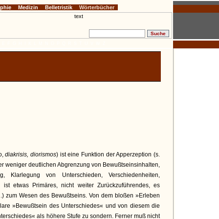
ophie
Medizin
Belletristik
Wörterbücher
E
F
G
H
I
K
L
M
N
O
P
Q
R
S
T
U
V
W
Z
io,
diakrisis, diorismos
) ist eine Funktion der Apperzeption (s.
der weniger deutlichen Abgrenzung von Bewußtseinsinhalten,
ng, Klarlegung von Unterschieden, Verschiedenheiten,
 ist etwas Primäres, nicht weiter Zurückzuführendes, es
s. d.) zum Wesen des Bewußtseins. Von dem bloßen »Erleben
klare »Bewußtsein des Unterschiedes« und von diesem die
nterschiedes« als höhere Stufe zu sondern. Ferner muß nicht