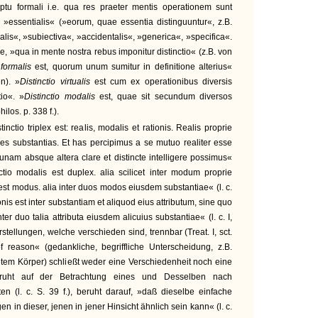
eptu formali i.e. qua res praeter mentis operationem sunt
r »essentialis« (»eorum, quae essentia distinguuntur«, z.B.
lis«, »subiectiva«, »accidentalis«, »generica«, »specifica«.
ene, »qua in mente nostra rebus imponitur distinctio« (z.B. von
o formalis
est, quorum unum sumitur in definitione alterius«
n). »
Distinctio virtualis
est cum ex operationibus diversis
tio«. »
Distinctio modalis
est, quae sit secundum diversos
os. p. 338 f.).
ctio triplex est: realis, modalis et rationis. Realis proprie
res substantias. Et has percipimus a se mutuo realiter esse
 unam absque altera clare et distincte intelligere possimus«
inctio modalis est duplex. alia scilicet inter modum proprie
 est modus. alia inter duos modos eiusdem substantiae« (l. c.
ionis est inter substantiam et aliquod eius attributum, sine quo
inter duo talia attributa eiusdem alicuius substantiae« (l. c. I,
tellungen, welche verschieden sind, trennbar (Treat. I, sct.
of reason« (gedankliche, begriffliche Unterscheidung, z.B.
etem Körper) schließt weder eine Verschiedenheit noch eine
ruht auf der Betrachtung eines und Desselben nach
n (l. c. S. 39 f.), beruht darauf, »daß dieselbe einfache
en in dieser, jenen in jener Hinsicht ähnlich sein kann« (l. c.