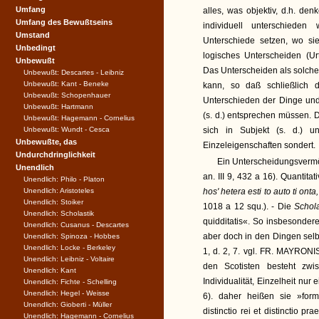
Umfang
alles, was objektiv, d.h. den
Umfang des Bewußtseins
individuell unterschiede
Umstand
Unterschiede setzen, wo si
Unbedingt
logisches Unterscheiden (Ur
Unbewußt
Das Unterscheiden als solches 
Unbewußt: Descartes - Leibniz
Unbewußt: Kant - Beneke
kann, so daß schließlich 
Unbewußt: Schopenhauer
Unterschieden der Dinge und
Unbewußt: Hartmann
(s. d.) entsprechen müssen. 
Unbewußt: Hagemann - Cornelius
Unbewußt: Wundt - Cesca
sich in Subjekt (s. d.) u
Unbewußte, das
Einzeleigenschaften sondert.
Undurchdringlichkeit
Ein Unterscheidungsverm
Unendlich
an. III 9, 432 a 16). Quantita
Unendlich: Philo - Platon
Unendlich: Aristoteles
hos' hetera esti to auto ti on
Unendlich: Stoiker
1018 a 12 squ.). - Die
Schol
Unendlich: Scholastik
quidditatis«. So insbesonder
Unendlich: Cusanus - Descartes
aber doch in den Dingen selb
Unendlich: Spinoza - Hobbes
Unendlich: Locke - Berkeley
1, d. 2, 7. vgl. FR. MAYRONIS
Unendlich: Leibniz - Voltaire
den Scotisten besteht z
Unendlich: Kant
Individualität, Einzelheit nur
Unendlich: Fichte - Schelling
Unendlich: Hegel - Weisse
6). daher heißen sie »forma
Unendlich: Gioberti - Müller
distinctio rei et distinctio 
Unendlich: Hagemann - Cornelius