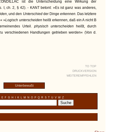
 CONDILLAC ist die Unterscheidung eine Wirkung der
s. I, ch. 2, § 42). - KANT betont: »Es ist ganz was anderes,
iden
, und den
Unterschied
der Dinge
erkennen
. Das letztere
.« »
Logisch unterscheiden
heißt erkennen, daß ein A nicht B
verneinendes Urteil.
physisch unterscheiden
heißt, durch
 zu verschiedenen Handlungen getrieben werden« (Von d.
TO TOP
DRUCKVERSION
WEITEREMPFEHLEN
Unterbewußt
E
F
G
H
I
K
L
M
N
O
P
Q
R
S
T
U
V
W
Z