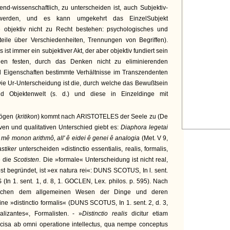
kend-wissenschaftlich, zu unterscheiden ist, auch Subjektiv-
n werden, und es kann umgekehrt das EinzelSubjekt
e objektiv nicht zu Recht bestehen: psychologisches und
teile über Verschiedenheiten, Trennungen von Begriffen).
ist immer ein subjektiver Akt, der aber objektiv fundiert sein
den festen, durch das Denken nicht zu eliminierenden
 Eigenschaften bestimmte Verhältnisse im Transzendenten
Die Ur-Unterscheidung ist die, durch welche das Bewußtsein
nd Objektenwelt (s. d.) und diese in Einzeldinge mit
ögen (
kritikon
) kommt nach ARISTOTELES der Seele zu (De
tiven und qualitativen Unterschied giebt es:
Diaphora legetai
ta, mê monon arithmô, all' ê eidei ê genei ê analogia
(Met. V 9,
astiker
unterscheiden »distinctio essentialis, realis, formalis,
e die
Scotisten
. Die »formale« Unterscheidung ist nicht real,
st begründet, ist »ex natura rei«: DUNS SCOTUS, In l. sent.
 (In 1. sent. 1, d. 8, 1. GOCLEN, Lex. philos. p. 595). Nach
wischen dem allgemeinen Wesen der Dinge und deren
 eine »distinctio formalis« (DUNS SCOTUS, In 1. sent. 2, d. 3,
lizantes«, Formalisten. - »
Distinctio realis
dicitur etiam
praecisa ab omni operatione intellectus, qua nempe conceptus