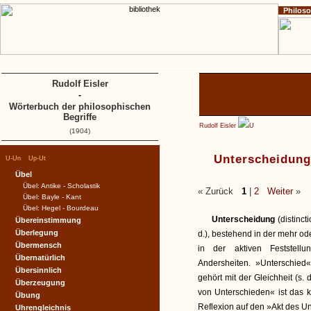
Philos
Home
Impressum
Copyright
A
B
C
D
Rudolf Eisler
-
Wörterbuch der philosophischen
Begriffe
Rudolf Eisler
U
(1904)
|
|
Unterscheidung
U-Un
Up-Ut
Übel
Übel: Antike - Scholastik
« Zurück
1
|
2
Weiter
»
Übel: Bayle - Kant
Übel: Hegel - Bourdeau
Unterscheidung
(distinct
Übereinstimmung
Überlegung
d.), bestehend in der mehr o
Übermensch
in der aktiven Feststellu
Übernatürlich
Andersheiten. »Unterschied«
Übersinnlich
gehört mit der Gleichheit (
Überzeugung
von Unterschieden« ist das 
Übung
Reflexion auf den »Akt des U
Uhrengleichnis