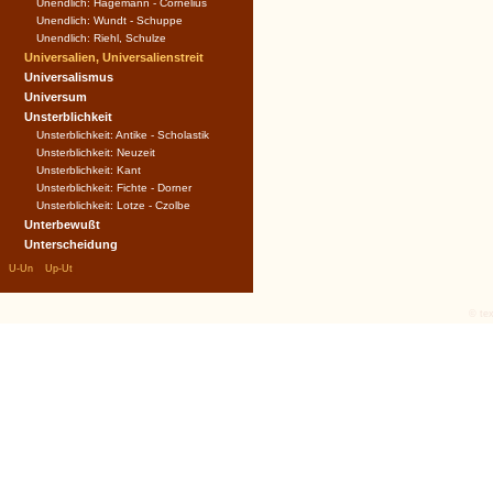
Unendlich: Hagemann - Cornelius
Unendlich: Wundt - Schuppe
Unendlich: Riehl, Schulze
Universalien, Universalienstreit
Universalismus
Universum
Unsterblichkeit
Unsterblichkeit: Antike - Scholastik
Unsterblichkeit: Neuzeit
Unsterblichkeit: Kant
Unsterblichkeit: Fichte - Dorner
Unsterblichkeit: Lotze - Czolbe
Unterbewußt
Unterscheidung
|
|
U-Un
Up-Ut
© tex