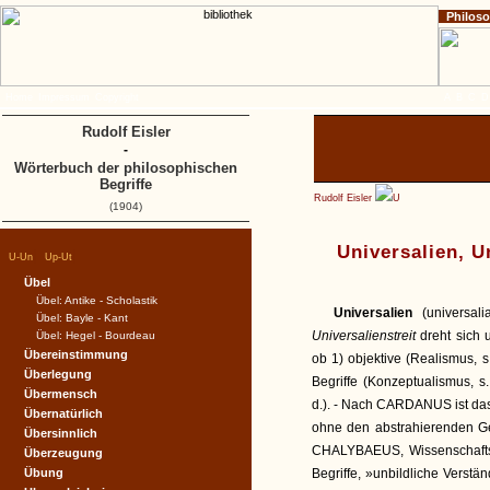
Philos
Home
Impressum
Copyright
A
B
C
D
Rudolf Eisler
-
Wörterbuch der philosophischen
Begriffe
Rudolf Eisler
U
(1904)
Universalien, U
|
|
U-Un
Up-Ut
Übel
Übel: Antike - Scholastik
Universalien
(universal
Übel: Bayle - Kant
Universalienstreit
dreht sich 
Übel: Hegel - Bourdeau
Übereinstimmung
ob 1) objektive (Realismus, s
Überlegung
Begriffe (Konzeptualismus, s
Übermensch
d.). - Nach CARDANUS ist das 
Übernatürlich
ohne den abstrahierenden Geist
Übersinnlich
CHALYBAEUS, Wissenschaftsl
Überzeugung
Übung
Begriffe, »unbildliche Verstä