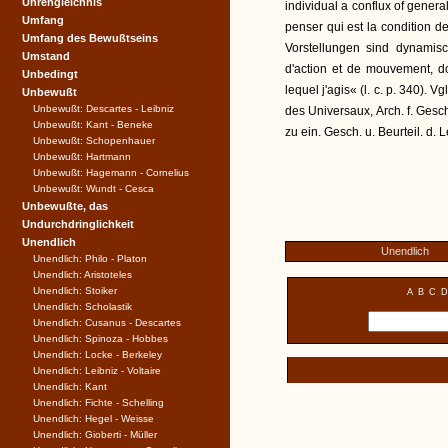
Uhrengleichnis
individual a conflux of genera
Umfang
penser qui est la condition de
Umfang des Bewußtseins
Vorstellungen sind dynamisch
Umstand
d'action et de mouvement, do
Unbedingt
lequel j'agis« (l. c. p. 340).
Unbewußt
Unbewußt: Descartes - Leibniz
des Universaux, Arch. f. Gesc
Unbewußt: Kant - Beneke
zu ein. Gesch. u. Beurteil. d. 
Unbewußt: Schopenhauer
Unbewußt: Hartmann
Unbewußt: Hagemann - Cornelius
Unbewußt: Wundt - Cesca
Unbewußte, das
Undurchdringlichkeit
Unendlich
Unendlich
Unendlich: Philo - Platon
Unendlich: Aristoteles
Unendlich: Stoiker
A
B
C
D
Unendlich: Scholastik
Unendlich: Cusanus - Descartes
Unendlich: Spinoza - Hobbes
Unendlich: Locke - Berkeley
Unendlich: Leibniz - Voltaire
Unendlich: Kant
Unendlich: Fichte - Schelling
Unendlich: Hegel - Weisse
Unendlich: Gioberti - Müller