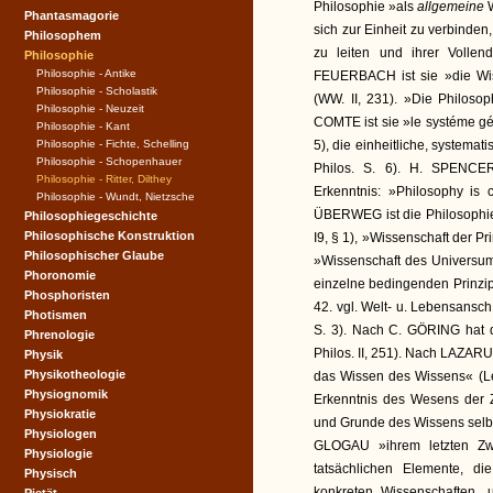
Philosophie »als
allgemeine
Phantasmagorie
sich zur Einheit zu verbinden
Philosophem
zu leiten und ihrer Vollen
Philosophie
Philosophie - Antike
FEUERBACH ist sie »die Wisse
Philosophie - Scholastik
(WW. II, 231). »Die Philosop
Philosophie - Neuzeit
COMTE ist sie »le systéme gé
Philosophie - Kant
Philosophie - Fichte, Schelling
5), die einheitliche, systema
Philosophie - Schopenhauer
Philos. S. 6). H. SPENCER d
Philosophie - Ritter, Dilthey
Erkenntnis: »Philosophy is 
Philosophie - Wundt, Nietzsche
ÜBERWEG ist die Philosophie 
Philosophiegeschichte
Philosophische Konstruktion
I9, § 1), »Wissenschaft der P
Philosophischer Glaube
»Wissenschaft des Universum
Phoronomie
einzelne bedingenden Prinzipien
Phosphoristen
42. vgl. Welt- u. Lebensansch.
Photismen
S. 3). Nach C. GÖRING hat die
Phrenologie
Philos. II, 251). Nach LAZARU
Physik
Physikotheologie
das Wissen des Wissens« (Leb
Physiognomik
Erkenntnis des Wesens de
Physiokratie
und Grunde des Wissens selbst«
Physiologen
GLOGAU »ihrem letzten Zwec
Physiologie
tatsächlichen Elemente, d
Physisch
konkreten Wissenschaften, 