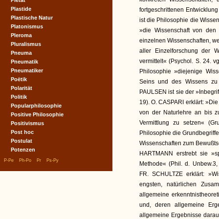
Pietät
Plastide
fortgeschrittenen Entwicklung
Plastische Natur
ist die Philosophie die Wisse
Platonismus
»die Wissenschaft von den 
Pleroma
einzelnen Wissenschaften, we
Pluralismus
aller Einzelforschung der
Pneuma
vermittelt« (Psychol. S. 24. 
Pneumatik
Pneumatiker
Philosophie »diejenige Wis
Poëtik
Seins und des Wissens zu 
Polarität
PAULSEN ist sie der »Inbegriff
Politik
19). O. CASPARI erklärt: »Die
Popularphilosophie
von der Naturlehre an bis z
Positive Philosophie
Vermittlung zu setzen« (Gr
Positivismus
Post hoc
Philosophie die Grundbegriff
Postulat
Wissenschaften zum Bewußtsein 
Potenzen
HARTMANN erstrebt sie »spek
|
|
|
|
P-Pe
Ph-Po
Pr
Ps-Py
Methode« (Phil. d. Unbew.3, 
FR. SCHULTZE erklärt: »Wis
engsten, natürlichen Zus
allgemeine erkenntnistheoret
und, deren allgemeine Erg
allgemeine Ergebnisse daraus