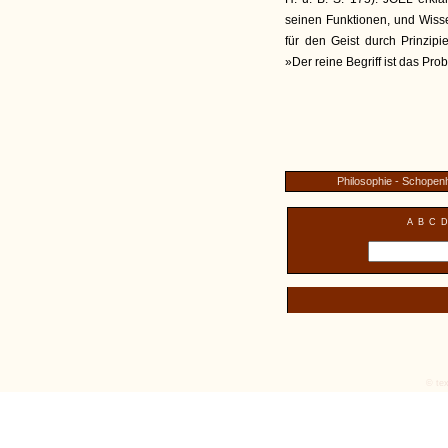
seinen Funktionen, und Wisse
für den Geist durch Prinzi
»Der reine Begriff ist das Pro
Philosophie - Schopen
A
B
C
D
© tex