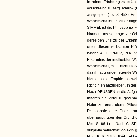
in reiner Erfahrung zu erfa
vorschreibt, zu zergliedern« (
ausgespielt (l. c. S. 453). E
Wissenschaften in einer allg
SIMMEL ist die Philosophie »
Normen uns so lange zur Ori
derselben uns zu der Erkennt
unter diesen wirksamen Kräf
betont A. DORNER, die ph
Erkenntnis der intelligiblen We
Wissenschaft, »die nicht blo
das ihr zugrunde liegende We
hier aus die Empirie, so wei
Richtlinien anzugeben, in der 
Nach DEUSSEN ist die Aufgab
Inneren die Mittel zu gewin
Natur zu ergründen« (Allge
Philosophie eine Orientie
überhaupt, über den Grund 
Met. S. 86 f.). - Nach G. S
subjektiv betrachtet. objekti
H. u. B. S. 175). JOËL erklä