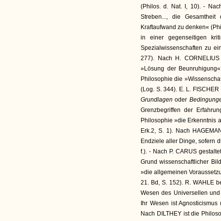
(Philos. d. Nat. I, 10). - 
Streben..., die Gesamthei
Kraftaufwand zu denken« (Phil
in einer gegenseitigen kr
Spezialwissenschaften zu ei
277). Nach H. CORNELIUS is
»Lösung der Beunruhigung« (E
Philosophie die »Wissenschaf
(Log. S. 344). E. L. FISCHER 
Grundlagen
oder
Bedingung
Grenzbegriffen der Erfahru
Philosophie »die Erkenntnis a
Erk.2, S. 1). Nach HAGEMAN
Endziele aller Dinge, sofern d
f.). - Nach P. CARUS gestalte
Grund wissenschaftlicher B
»die allgemeinen Voraussetzun
21. Bd, S. 152). R. WAHLE b
Wesen des Universellen und 
Ihr Wesen ist Agnosticismus (
Nach DILTHEY ist die Philosop