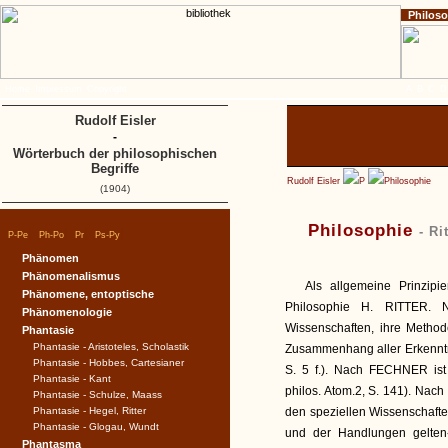
Philos
Home
Impressum
Copyright
A
B
C
D
Rudolf Eisler
-
Wörterbuch der philosophischen
Begriffe
Rudolf Eisler
P
Philosophie
(1904)
Philosophie
- Ri
|
|
|
|
P-Pe
Ph-Po
Pr
Ps-Py
Phänomen
Phänomenalismus
Als allgemeine Prinzipi
Phänomene, entoptische
Philosophie H. RITTER. 
Phänomenologie
Wissenschaften, ihre Method
Phantasie
Phantasie - Aristoteles, Scholastik
Zusammenhang aller Erkenntnisse
Phantasie - Hobbes, Cartesianer
S. 5 f.). Nach FECHNER ist 
Phantasie - Kant
philos. Atom.2, S. 141). Nach
Phantasie - Schulze, Maass
Phantasie - Hegel, Ritter
den speziellen Wissenschafte
Phantasie - Glogau, Wundt
und der Handlungen gelte
Phantasma