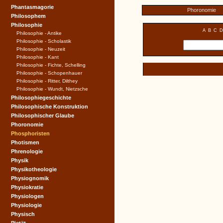
Phantasmagorie
Phoronomie
Philosophem
Philosophie
A
B
C
D
Philosophie - Antike
Philosophie - Scholastik
Philosophie - Neuzeit
Philosophie - Kant
Philosophie - Fichte, Schelling
Philosophie - Schopenhauer
Philosophie - Ritter, Dilthey
Philosophie - Wundt, Nietzsche
Philosophiegeschichte
Philosophische Konstruktion
Philosophischer Glaube
Phoronomie
Phosphoristen
Photismen
Phrenologie
Physik
Physikotheologie
Physiognomik
Physiokratie
Physiologen
Physiologie
Physisch