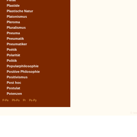
Pietät
Plastide
Plastische Natur
Platonismus
Pleroma
Pluralismus
Pneuma
Pneumatik
Pneumatiker
Poëtik
Polarität
Politik
Popularphilosophie
Positive Philosophie
Positivismus
Post hoc
Postulat
Potenzen
|
|
|
|
P-Pe
Ph-Po
Pr
Ps-Py
© tex