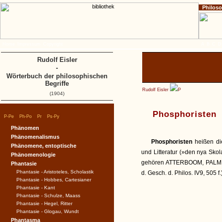
Philos
Home
Impressum
Copyright
A
B
C
D
Rudolf Eisler
-
Wörterbuch der philosophischen
Begriffe
Rudolf Eisler
P
(1904)
Phosphoristen
|
|
|
|
P-Pe
Ph-Po
Pr
Ps-Py
Phänomen
Phänomenalismus
Phosphoristen
heißen di
Phänomene, entoptische
und Litteratur (»den nya Sko
Phänomenologie
gehören ATTERBOOM, PALMB
Phantasie
Phantasie - Aristoteles, Scholastik
d. Gesch. d. Philos. IV9, 505 f.
Phantasie - Hobbes, Cartesianer
Phantasie - Kant
Phantasie - Schulze, Maass
Phantasie - Hegel, Ritter
Phantasie - Glogau, Wundt
Phantasma