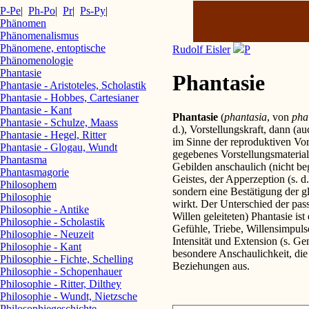
P-Pe
|
Ph-Po
|
Pr
|
Ps-Py
|
Phänomen
Phänomenalismus
Phänomene, entoptische
Rudolf Eisler
P
Phänomenologie
Phantasie
Phantasie
Phantasie - Aristoteles, Scholastik
Phantasie - Hobbes, Cartesianer
Phantasie - Kant
Phantasie
(
phantasia
, von
pha
Phantasie - Schulze, Maass
d.), Vorstellungskraft, dann (a
Phantasie - Hegel, Ritter
im Sinne der reproduktiven Vors
Phantasie - Glogau, Wundt
gegebenes Vorstellungsmaterial
Phantasma
Gebilden anschaulich (nicht beg
Phantasmagorie
Geistes, der Apperzeption (s. d
Philosophem
sondern eine Bestätigung der gl
Philosophie
wirkt. Der Unterschied der pass
Philosophie - Antike
Willen geleiteten) Phantasie ist
Philosophie - Scholastik
Gefühle, Triebe, Willensimpuls
Philosophie - Neuzeit
Intensität und Extension (s. Ge
Philosophie - Kant
besondere Anschaulichkeit, die
Philosophie - Fichte, Schelling
Beziehungen aus.
Philosophie - Schopenhauer
Philosophie - Ritter, Dilthey
Philosophie - Wundt, Nietzsche
Philosophiegeschichte