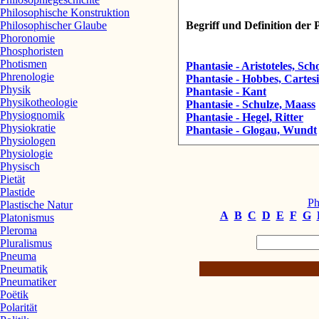
Philosophische Konstruktion
Philosophischer Glaube
Begriff und Definition der 
Phoronomie
Phosphoristen
Photismen
Phantasie - Aristoteles, Sch
Phrenologie
Phantasie - Hobbes, Cartes
Physik
Phantasie - Kant
Physikotheologie
Phantasie - Schulze, Maass
Physiognomik
Phantasie - Hegel, Ritter
Physiokratie
Phantasie - Glogau, Wundt
Physiologen
Physiologie
Physisch
Pietät
Plastide
Ph
Plastische Natur
A
B
C
D
E
F
G
Platonismus
Pleroma
Pluralismus
Pneuma
Pneumatik
Pneumatiker
Poëtik
Polarität