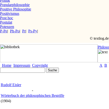
Politik
Popularphilosophie
Positive Philosophie
Positivismus
Post hoc
Postulat
Potenzen
P-Pe
|
Ph-Po
|
Pr
|
Ps-Py
|
© textlog.de
Philos
Home
Impressum
Copyright
A
B
Rudolf Eisler
-
Wörterbuch der philosophischen Begriffe
(1904)