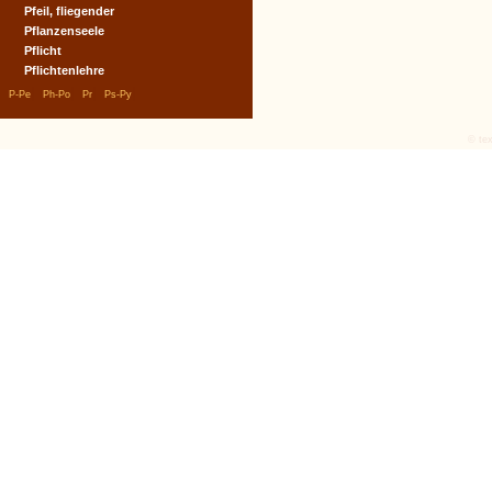
Pfeil, fliegender
Pflanzenseele
Pflicht
Pflichtenlehre
|
|
|
|
P-Pe
Ph-Po
Pr
Ps-Py
© tex