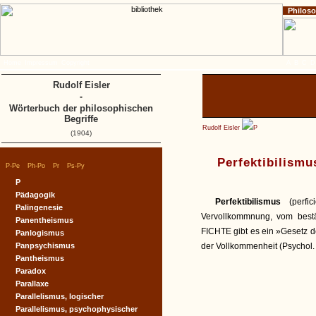
Philos
Home
Impressum
Copyright
A
B
C
D
Rudolf Eisler
-
Wörterbuch der philosophischen
Begriffe
Rudolf Eisler
P
(1904)
Perfektibilismu
|
|
|
|
P-Pe
Ph-Po
Pr
Ps-Py
P
Pädagogik
Perfektibilismus
(perfi
Palingenesie
Vervollkommnung, vom bestä
Panentheismus
FICHTE gibt es ein »Gesetz der
Panlogismus
Panpsychismus
der Vollkommenheit (Psychol. II
Pantheismus
Paradox
Parallaxe
Parallelismus, logischer
Parallelismus, psychophysischer