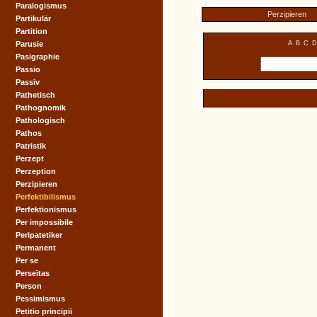
Paralogismus
Perzipieren
Partikulär
Partition
Parusie
A
B
C
D
Pasigraphie
Passio
Passiv
Pathetisch
Pathognomik
Pathologisch
Pathos
Patristik
Perzept
Perzeption
Perzipieren
Perfektibilismus
Perfektionismus
Per impossibile
Peripatetiker
Permanent
Per se
Perseïtas
Person
Pessimismus
Petitio principii