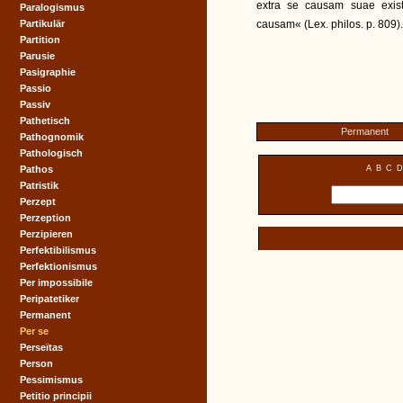
extra se causam suae existe
Paralogismus
Partikulär
causam« (Lex. philos. p. 809).
Partition
Parusie
Pasigraphie
Passio
Passiv
Pathetisch
Permanent
Pathognomik
Pathologisch
Pathos
A
B
C
D
Patristik
Perzept
Perzeption
Perzipieren
Perfektibilismus
Perfektionismus
Per impossibile
Peripatetiker
Permanent
Per se
Perseïtas
Person
Pessimismus
Petitio principii