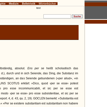
ophie
Medizin
Belletristik
Wörterbücher
E
F
G
H
I
K
L
M
N
O
P
Q
R
S
T
U
V
W
Z
lbständig, absolut.
Ens per se
heißt scholastisch das
. d.), durch und in sich Seiende, das Ding, die Substanz im
bständigen, an das Seiende gebundenen (»per aliud«, »in
 DUNS SCOTUS erklärt: »Dico, quod ›per se esse‹ potest
do pro esse incommunicabili, et sic per se esse est
o modo ›per se esse‹ pro esse subsistentiae, et sic per se
Report. 4, d. 43, qu. 2, 19). GOCLEN bemerkt: »Substantia est
d.« »Per se existere substantiam est substantiam non habere