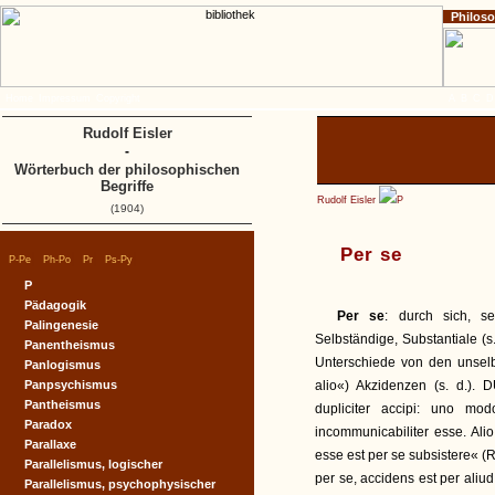
Philos
Home
Impressum
Copyright
A
B
C
D
Rudolf Eisler
-
Wörterbuch der philosophischen
Begriffe
Rudolf Eisler
P
(1904)
Per se
|
|
|
|
P-Pe
Ph-Po
Pr
Ps-Py
P
Pädagogik
Per se
: durch sich, se
Palingenesie
Selbständige, Substantiale (s
Panentheismus
Unterschiede von den unsel
Panlogismus
Panpsychismus
alio«) Akzidenzen (s. d.).
Pantheismus
dupliciter accipi: uno mo
Paradox
incommunicabiliter esse. Ali
Parallaxe
esse est per se subsistere« (
Parallelismus, logischer
per se, accidens est per aliu
Parallelismus, psychophysischer