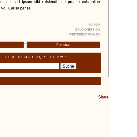
ntiae, sed ipsam sibi existendi seu proprie existentiae
 Vgl. Causa per se.
TO TOP
DRUCKVERSION
WEITEREMPFEHLEN
-
Perseïtas
E
F
G
H
I
K
L
M
N
O
P
Q
R
S
T
U
V
W
Z
Share