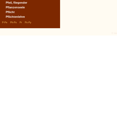
Pfeil, fliegender
Pflanzenseele
Pflicht
Pflichtenlehre
|
|
|
|
P-Pe
Ph-Po
Pr
Ps-Py
© tex