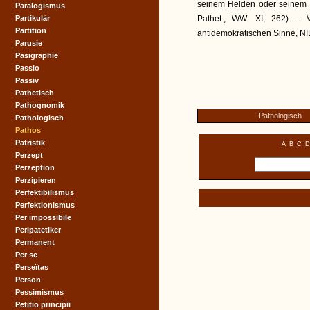
seinem Helden oder seinem 
Paralogismus
Partikulär
Pathet., WW. XI, 262). - V
Partition
antidemokratischen Sinne, 
Parusie
Pasigraphie
Passio
Passiv
Pathetisch
Pathognomik
Pathologisch
Pathologisch
Pathos
Patristik
A
B
C
D
Perzept
Perzeption
Perzipieren
Perfektibilismus
Perfektionismus
Per impossibile
Peripatetiker
Permanent
Per se
Perseïtas
Person
Pessimismus
Petitio principii