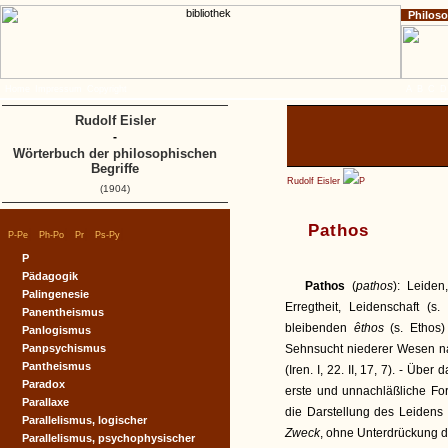
Philos
Home
Impressum
Copyright
A
B
C
D
Rudolf Eisler
-
Wörterbuch der philosophischen
Begriffe
Rudolf Eisler
P
(1904)
Pathos
|
|
|
|
P-Pe
Ph-Po
Pr
Ps-Py
P
Pädagogik
Pathos
(
pathos
): Leiden
Palingenesie
Erregtheit, Leidenschaft (s
Panentheismus
bleibenden
êthos
(s. Ethos)
Panlogismus
Panpsychismus
Sehnsucht niederer Wesen n
Pantheismus
(Iren. I, 22. II, 17, 7). - Üb
Paradox
erste und unnachläßliche For
Parallaxe
die Darstellung des Leidens 
Parallelismus, logischer
Zweck
, ohne Unterdrückung d
Parallelismus, psychophysischer