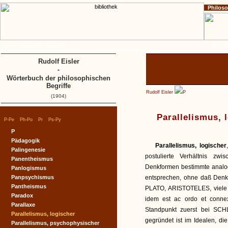
Philos
Home
Impressum
Copyright
A
B
C
D
Rudolf Eisler
-
Wörterbuch der philosophischen
Begriffe
Rudolf Eisler
P
(1904)
Parallelismus, 
|
|
|
|
P-Pe
Ph-Po
Pr
Ps-Py
P
Pädagogik
Parallelismus, logischer
Palingenesie
postulierte Verhältnis z
Panentheismus
Denkformen bestimmte analog
Panlogismus
Panpsychismus
entsprechen, ohne daß Denke
Pantheismus
PLATO, ARISTOTELES, viele 
Paradox
idem est ac ordo et connexi
Parallaxe
Standpunkt zuerst bei SCH
Parallelismus, logischer
gegründet ist im Idealen, d
Parallelismus, psychophysischer