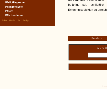
Pfeil, fliegender
befähigt sei, schließli
Pflanzenseele
Erkenntnisobjekten zu erreich
Pflicht
Pflichtenlehre
|
|
|
|
P-Pe
Ph-Po
Pr
Ps-Py
Parallaxe
A
B
C
D
© tex