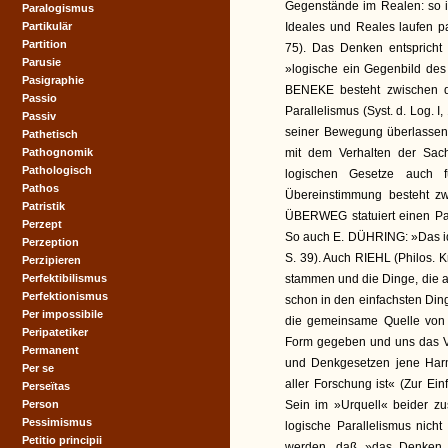
Gegenstände im Realen: so is
Paralogismus
Partikulär
Ideales und Reales laufen pa
Partition
75). Das Denken entsprich
Parusie
»logische ein Gegenbild des
Pasigraphie
BENEKE besteht zwischen d
Passio
Parallelismus (Syst. d. Log. 
Passiv
seiner Bewegung überlassen,
Pathetisch
Pathognomik
mit dem Verhalten der Sac
Pathologisch
logischen Gesetze auch f
Pathos
Übereinstimmung besteht zw
Patristik
ÜBERWEG statuiert einen Par
Perzept
So auch E. DÜHRING: »Das ide
Perzeption
S. 39). Auch RIEHL (Philos. Kr
Perzipieren
Perfektibilismus
stammen und die Dinge, die a
Perfektionismus
schon in den einfachsten Dinge
Per impossibile
die gemeinsame Quelle von N
Peripatetiker
Form gegeben und uns das Ve
Permanent
und Denkgesetzen jene Har
Per se
aller Forschung ist« (Zur E
Perseïtas
Person
Sein im »Urquell« beider z
Pessimismus
logische Parallelismus nic
Petitio principii
werden, daß »das Denken e