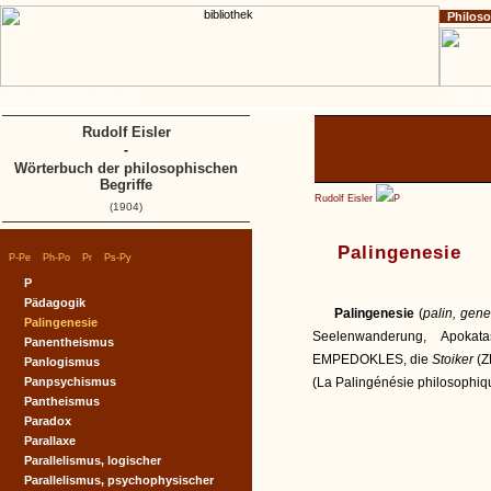
Philos
Home
Impressum
Copyright
A
B
C
D
Rudolf Eisler
-
Wörterbuch der philosophischen
Begriffe
Rudolf Eisler
P
(1904)
Palingenesie
|
|
|
|
P-Pe
Ph-Po
Pr
Ps-Py
P
Pädagogik
Palingenesie
(
palin, gene
Palingenesie
Seelenwanderung, Apokat
Panentheismus
EMPEDOKLES, die
Stoiker
(Z
Panlogismus
Panpsychismus
(La Palingénésie philosophiqu
Pantheismus
Paradox
Parallaxe
Parallelismus, logischer
Parallelismus, psychophysischer