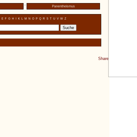
-
Panentheismus
E
F
G
H
I
K
L
M
N
O
P
Q
R
S
T
U
V
W
Z
Share