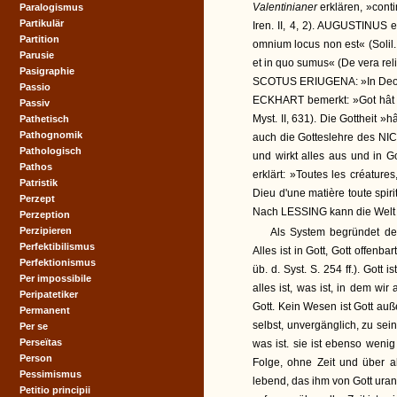
Valentinianer
erklären, »cont
Paralogismus
Partikulär
Iren. II, 4, 2). AUGUSTINUS e
Partition
omnium locus non est« (Solil.
Parusie
et in quo sumus« (De vera rel
Pasigraphie
SCOTUS ERIUGENA: »In Deo immu
Passio
ECKHART bemerkt: »Got hât al
Passiv
Myst. II, 631). Die Gottheit »hâ
Pathetisch
Pathognomik
auch die Gotteslehre des N
Pathologisch
und wirkt alles aus und in Go
Pathos
erklärt: »Toutes les créature
Patristik
Dieu d'une matière toute spiritu
Perzept
Nach LESSING kann die Welt n
Perzeption
Perzipieren
Als System begründet d
Perfektibilismus
Alles ist in Gott, Gott offenba
Perfektionismus
üb. d. Syst. S. 254 ff.). Got
Per impossibile
alles ist, was ist, in dem wir 
Peripatetiker
Gott. Kein Wesen ist Gott auße
Permanent
selbst, unvergänglich, zu sein
Per se
Perseïtas
was ist. sie ist ebenso wenig
Person
Folge, ohne Zeit und über al
Pessimismus
lebend, das ihm von Gott uran
Petitio principii