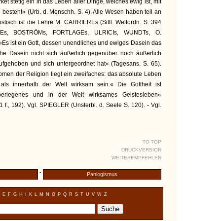
wirket stetig ein in das Leben aller Dinge, welches ewig ist, mit
n besteht« (Urb. d. Menschh. S. 4). Alle Wesen haben teil an
istisch ist die Lehre M. CARRIEREs (Sittl. Weltordn. S. 394
OTZEs, BOSTRÖMs, FORTLAGEs, ULRICIs, WUNDTs, O.
 ist ein Gott, dessen unendliches und ewiges Dasein das
che Dasein nicht sich äußerlich gegenüber noch äußerlich
aufgehoben und sich untergeordnet hat« (Tagesans. S. 65).
en der Religion liegt ein zweifaches: das absolute Leben
ls innerhalb der Welt wirksam sein.« Die Gottheit ist
überlegenes und in der Welt wirksames Geistesleben«
1 f., 192). Vgl. SPIEGLER (Unsterbl. d. Seele S. 120). - Vgl.
TO TOP
DRUCKVERSION
WEITEREMPFEHLEN
-
Panlogismus
E
F
G
H
I
K
L
M
N
O
P
Q
R
S
T
U
V
W
Z