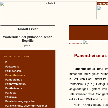
Philos
Home
Impressum
Copyright
A
B
C
D
Rudolf Eisler
-
Wörterbuch der philosophischen
Begriffe
Rudolf Eisler
P
(1904)
Panentheismus
|
|
|
|
P-Pe
Ph-Po
Pr
Ps-Py
P
Pädagogik
Panentheismus
(
pan en
Palingenesie
immanent und zugleich zu ihr 
Panentheismus
in Gott, von Gott umfaßt is
Panlogismus
Panpsychismus
Pantheismus (s. d.). Gott gilt
Pantheismus
vielgliederiges System von
Paradox
unterschieden wird. Gott geh
Parallaxe
auf. Gott und Welt sind nicht i
Parallelismus, logischer
Nach PLOTIN befaßt das v
Parallelismus, psychophysischer