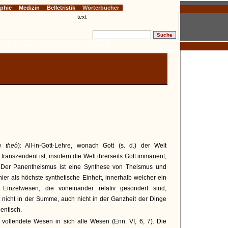
ophie
Medizin
Belletristik
Wörterbücher
E
F
G
H
I
K
L
M
N
O
P
Q
R
S
T
U
V
W
Z
 theô
): All-in-Gott-Lehre, wonach Gott (s. d.) der Welt
transzendent ist, insofern die Welt ihrerseits Gott immanent,
t. Der Panentheismus ist eine Synthese von Theismus und
 hier als höchste synthetische Einheit, innerhalb welcher ein
 Einzelwesen, die voneinander relativ gesondert sind,
t nicht in der Summe, auch nicht in der Ganzheit der Dinge
dentisch.
ollendete Wesen in sich alle Wesen (Enn. VI, 6, 7). Die