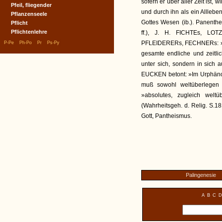
sofern er über aller Zeit ist, 
Pfeil, fliegender
und durch ihn als ein Alllebe
Pflanzenseele
Gottes Wesen (ib.). Panenthe
Pflicht
Pflichtenlehre
ff.), J. H. FICHTEs, L
|
|
|
|
PFLEIDERERs, FECHNERs: »Es
P-Pe
Ph-Po
Pr
Ps-Py
gesamte endliche und zeitli
unter sich, sondern in sich 
EUCKEN betont: »Im Urphänom
muß sowohl weltüberlegen a
»absolutes, zugleich welt
(Wahrheitsgeh. d. Relig. S.18
Gott, Pantheismus.
Palingenesie
A
B
C
D