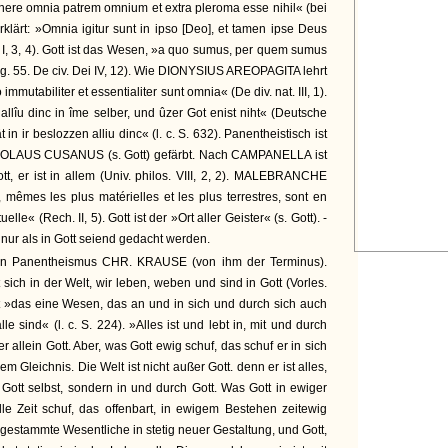
inere omnia patrem omnium et extra pleroma esse nihil« (bei
rklärt: »Omnia igitur sunt in ipso [Deo], et tamen ipse Deus
 I, 3, 4). Gott ist das Wesen, »a quo sumus, per quem sumus
ig. 55. De civ. Dei IV, 12). Wie DIONYSIUS AREOPAGITA lehrt
tabiliter et essentialiter sunt omnia« (De div. nat. III, 1).
lîu dinc in îme selber, und ûzer Got enist niht« (Deutsche
t in ir beslozzen alliu dinc« (l. c. S. 632). Panentheistisch ist
ICOLAUS CUSANUS (s. Gott) gefärbt. Nach CAMPANELLA ist
tt, er ist in allem (Univ. philos. VIII, 2, 2). MALEBRANCHE
s, mêmes les plus matérielles et les plus terrestres, sont en
elle« (Rech. II, 5). Gott ist der »Ort aller Geister« (s. Gott). -
ur als in Gott seiend gedacht werden.
en Panentheismus CHR. KRAUSE (von ihm der Terminus).
rt sich in der Welt, wir leben, weben und sind in Gott (Vorles.
t ist »das eine Wesen, das an und in sich und durch sich auch
alle sind« (l. c. S. 224). »Alles ist und lebt in, mit und durch
r allein Gott. Aber, was Gott ewig schuf, das schuf er in sich
em Gleichnis. Die Welt ist nicht außer Gott. denn er ist alles,
 Gott selbst, sondern in und durch Gott. Was Gott in ewiger
le Zeit schuf, das offenbart, in ewigem Bestehen zeitewig
gestammte Wesentliche in stetig neuer Gestaltung, und Gott,