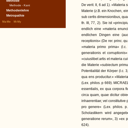
Methode
De verit. II, 6 ad 1). »Materia
Methode - Kant
Methodenlehre
Materie (z.B. ein Knochen, ein
Metropathie
sub certis dimensionibus, qu
|
|
Ma-Me
Mi-My
th. III, 77, 2). Sie ist »princi
endlich eine »materia enunc
endlichen Dingen eine (au
receptionis« (De rer. princ. qu
»materia primo prima« (l.c
generationis et corruptionis«
»cuiuslibet artis et materia cu
die Materie »subiectum primum
Potentialität der Körper (l.c.
qua ens producitur.« »Materia
(Lex. philos. p 669). MICRAEL
essentialis, ex qua corpora f
circa quam, quae dicitur obie
inhaerentiae; vel constitutive 
pro genere« (Lex. philos. 
Scholastikern wird angege
generatione rerum«, 3) »ex pur
624).