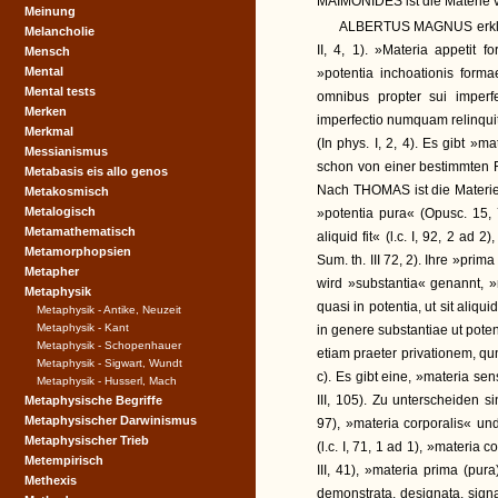
MAIMONIDES ist die Materie v
Meinung
ALBERTUS MAGNUS erklärt:
Melancholie
II, 4, 1). »Materia appetit f
Mensch
Mental
»potentia inchoationis forma
Mental tests
omnibus propter sui imperf
Merken
imperfectio numquam relinqui
Merkmal
(In phys. I, 2, 4). Es gibt »ma
Messianismus
schon von einer bestimmten Fo
Metabasis eis allo genos
Nach THOMAS ist die Materie d
Metakosmisch
Metalogisch
»potentia pura« (Opusc. 15, 7
Metamathematisch
aliquid fit« (l.c. I, 92, 2 ad
Metamorphopsien
Sum. th. III 72, 2). Ihre »prima
Metapher
wird »substantia« genannt, »
Metaphysik
quasi in potentia, ut sit aliqu
Metaphysik - Antike, Neuzeit
Metaphysik - Kant
in genere substantiae ut pot
Metaphysik - Schopenhauer
etiam praeter privationem, qu
Metaphysik - Sigwart, Wundt
c). Es gibt eine, »materia sensi
Metaphysik - Husserl, Mach
III, 105). Zu unterscheiden s
Metaphysische Begriffe
Metaphysischer Darwinismus
97), »materia corporalis« und
Metaphysischer Trieb
(l.c. I, 71, 1 ad 1), »materia 
Metempirisch
III, 41), »materia prima (pura
Methexis
demonstrata, designata, signat