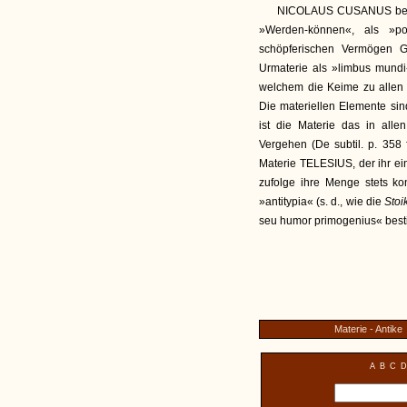
NICOLAUS CUSANUS bezeic
»Werden-können«, als »pos
schöpferischen Vermögen 
Urmaterie als »limbus mundi«
welchem die Keime zu allen 
Die materiellen Elemente si
ist die Materie das in al
Vergehen (De subtil. p. 358 
Materie TELESIUS, der ihr ei
zufolge ihre Menge stets kons
»antitypia« (s. d., wie die
Stoi
seu humor primogenius« besti
Materie - Antike
A
B
C
D