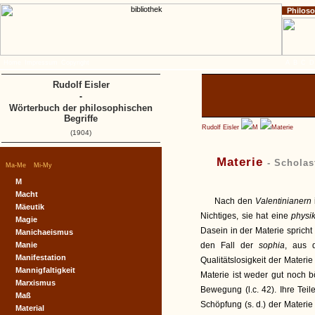
Philos
Home
Impressum
Copyright
A
B
C
D
Rudolf Eisler
-
Wörterbuch der philosophischen
Begriffe
Rudolf Eisler
M
Materie
(1904)
Materie
- Scholas
|
|
Ma-Me
Mi-My
M
Macht
Nach den
Valentinianern
Mäeutik
Nichtiges, sie hat eine
physi
Magie
Dasein in der Materie spricht
Manichaeismus
Manie
den Fall der
sophia
, aus 
Manifestation
Qualitätslosigkeit der Mater
Mannigfaltigkeit
Materie ist weder gut noch bö
Marxismus
Bewegung (l.c. 42). Ihre Tei
Maß
Schöpfung (s. d.) der Materie d
Material