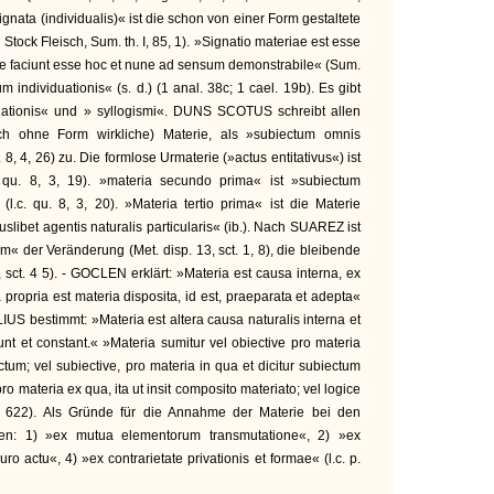
 signata (individualis)« ist die schon von einer Form gestaltete
 Stock Fleisch, Sum. th. I, 85, 1). »Signatio materiae est esse
ae faciunt esse hoc et nune ad sensum demonstrabile« (Sum.
pium individuationis« (s. d.) (1 anal. 38c; 1 cael. 19b). Es gibt
iationis« und » syllogismi«. DUNS SCOTUS schreibt allen
ch ohne Form wirkliche) Materie, als »subiectum omnis
. 8, 4, 26) zu. Die formlose Urmaterie (»actus entitativus«) ist
. qu. 8, 3, 19). »materia secundo prima« ist »subiectum
 (l.c. qu. 8, 3, 20). »Materia tertio prima« ist die Materie
iuslibet agentis naturalis particularis« (ib.). Nach SUAREZ ist
« der Veränderung (Met. disp. 13, sct. 1, 8), die bleibende
 3, sct. 4 5). - GOCLEN erklärt: »Materia est causa interna, ex
 propria est materia disposita, id est, praeparata et adepta«
IUS bestimmt: »Materia est altera causa naturalis interna et
iunt et constant.« »Materia sumitur vel obiective pro materia
ctum; vel subiective, pro materia in qua et dicitur subiectum
pro materia ex qua, ita ut insit composito materiato; vel logice
p. 622). Als Gründe für die Annahme der Materie bei den
ben: 1) »ex mutua elementorum transmutatione«, 2) »ex
o actu«, 4) »ex contrarietate privationis et formae« (l.c. p.