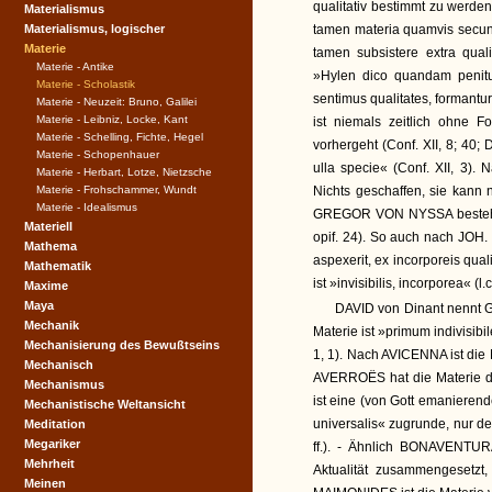
qualitativ bestimmt zu werden 
Materialismus
Materialismus, logischer
tamen materia quamvis secun
Materie
tamen subsistere extra quali
Materie - Antike
»Hylen dico quandam penitu
Materie - Scholastik
sentimus qualitates, formantur«
Materie - Neuzeit: Bruno, Galilei
Materie - Leibniz, Locke, Kant
ist niemals zeitlich ohne 
Materie - Schelling, Fichte, Hegel
vorhergeht (Conf. XII, 8; 40; 
Materie - Schopenhauer
ulla specie« (Conf. XII, 3)
Materie - Herbart, Lotze, Nietzsche
Materie - Frohschammer, Wundt
Nichts geschaffen, sie kann 
Materie - Idealismus
GREGOR VON NYSSA besteht di
Materiell
opif. 24). So auch nach JOH
Mathema
aspexerit, ex incorporeis qualit
Mathematik
ist »invisibilis, incorporea« (l.c
Maxime
Maya
DAVID von Dinant nennt Go
Mechanik
Materie ist »primum indivisibil
Mechanisierung des Bewußtseins
1, 1). Nach AVICENNA ist die M
Mechanisch
AVERROËS hat die Materie di
Mechanismus
ist eine (von Gott emanierende
Mechanistische Weltansicht
universalis« zugrunde, nur der
Meditation
Megariker
ff.). - Ähnlich BONAVENTUR
Mehrheit
Aktualität zusammengesetzt, 
Meinen