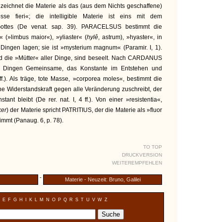
hnet die Materie als das (aus dem Nichts geschaffene)
se fieri«; die intelligible Materie ist eins mit dem
Gottes (De venat. sap. 39). PARACELSUS bestimmt die
 (»limbus maior«), »yliaster« (
hylê
, astrum), »hyaster«, in
Dingen lagen; sie ist »mysterium magnum« (Paramir. I, 1).
nd die »Mütter« aller Dinge, sind beseelt. Nach CARDANUS
len Dingen Gemeinsame, das Konstante im Entstehen und
ff.). Als träge, tote Masse, »corporea moles«, bestimmt die
ne Widerstandskraft gegen alle Veränderung zuschreibt, der
tant bleibt (De rer. nat. I, 4 ff.). Von einer »resistentia«,
ker
) der Materie spricht PATRITIUS, der die Materie als »fluor
mmt (Panaug. 6, p. 78).
TO TOP
DRUCKVERSION
WEITEREMPFEHLEN
-
Materie - Neuzeit: Bruno, Galilei
E
F
G
H
I
K
L
M
N
O
P
Q
R
S
T
U
V
W
Z