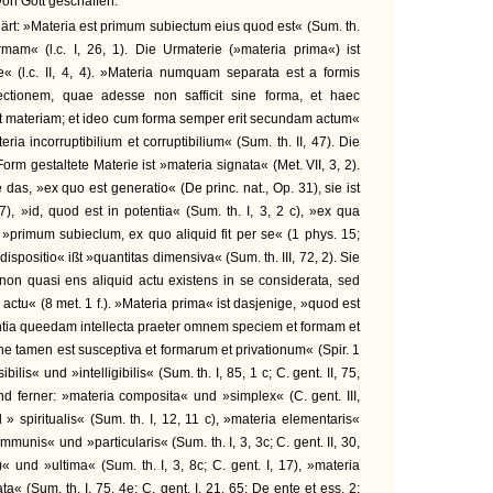
on Gott geschaffen.
 »Materia est primum subiectum eius quod est« (Sum. th.
ormam« (l.c. I, 26, 1). Die Urmaterie (»materia prima«) ist
e« (l.c. II, 4, 4). »Materia numquam separata est a formis
ectionem, quae adesse non safficit sine forma, et haec
t materiam; et ideo cum forma semper erit secundam actum«
teria incorruptibilium et corruptibilium« (Sum. th. II, 47). Die
rm gestaltete Materie ist »materia signata« (Met. VII, 3, 2).
as, »ex quo est generatio« (De princ. nat., Op. 31), sie ist
), »id, quod est in potentia« (Sum. th. I, 3, 2 c), »ex qua
 2), »primum subieclum, ex quo aliquid fit per se« (1 phys. 15;
 dispositio« ißt »quantitas dimensiva« (Sum. th. III, 72, 2). Sie
non quasi ens aliquid actu existens in se considerata, sed
id actu« (8 met. 1 f.). »Materia prima« ist dasjenige, »quod est
entia queedam intellecta praeter omnem speciem et formam et
ne tamen est susceptiva et formarum et privationum« (Spir. 1
bilis« und »intelligibilis« (Sum. th. I, 85, 1 c; C. gent. II, 75,
ind ferner: »materia composita« und »simplex« (C. gent. III,
 » spiritualis« (Sum. th. I, 12, 11 c), »materia elementaris«
communis« und »particularis« (Sum. th. I, 3, 3c; C. gent. II, 30,
)« und »ultima« (Sum. th. I, 3, 8c; C. gent. I, 17), »materia
a« (Sum. th. I, 75, 4e; C. gent. I, 21, 65; De ente et ess. 2;