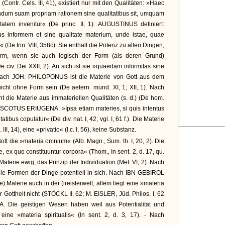
(Contr. Cels. III, 41), existiert nur mit den Qualitäten: »Haec
dum suam propriam rationem sine qualitatibus sit, umquam
tatem invenitur« (De princ. II, 1). AUGUSTINUS definiert:
s informem et sine qualitate materium, unde istae, quae
 (De trin. VIII, 358c). Sie enthält die Potenz zu allen Dingen,
Form, wenn sie auch logisch der Form (als deren Grund)
De civ. Dei XXII, 2). An sich ist sie »quaedam informitas sine
. Nach JOH. PHILOPONUS ist die Materie von Gott aus dem
nicht ohne Form sein (De aetern. mund. XI, 1; XII, 1). Nach
e Materie aus immateriellen Qualitäten (s. d.) (De hom.
. SCOTUS ERIUGENA: »Ipsa etiam materies, si quis intentus
atibus copulatur« (De div. nat. I, 42; vgl. I, 61 f.). Die Materie
. III, 14), eine »privatio« (l.c. I, 56), keine Substanz.
tt die »materia omnium« (Alb. Magn., Sum. th. I, 20, 2). Die
e, ex quo constituuntur corpora« (Thom., In sent. 2, d. 17, qu.
aterie ewig, das Prinzip der Individuation (Met. VI, 2). Nach
e Formen der Dinge potentiell in sich. Nach IBN GEBIROL
) Materie auch in der (ireisterwelt, allem liegt eine »materia
 Gottheit nicht (STÖCKL II, 62; M. EISLER, Jüd. Philos. I, 62
A. Die geistigen Wesen haben weil aus Potentialität und
eine »materia spiritualis« (In sent. 2, d. 3, 17). - Nach