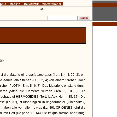
ophie
Medizin
Belletristik
Wörterbücher
E
F
G
H
I
K
L
M
N
O
P
Q
R
S
T
U
V
W
Z
tik
ist die Materie eine
ousia amorphos
(Iren. I, 4; II, 29, 3), ein
kê hormê
, ein Streben (l.c. I, 2, 4; von einem Streben Dach
 schon PLOTIN, Enn. III, 6, 7). Das Materielle entstand durch
deren
pathê
die Elemente wurden (Iren. II, 10, 3). Die
ie behauptet HERMOGEXES (Tertull., Adv. Herm. 35, 37). Die
se (l.c. 37), ist ursprünglich in ungeordneter (»incondite«)
le haben alle von allem etwas (l.c. 39). ORIGENES lehrt die
urch Gott (De princ. II, 164). Sie ist qualitätslos, aber fähig,