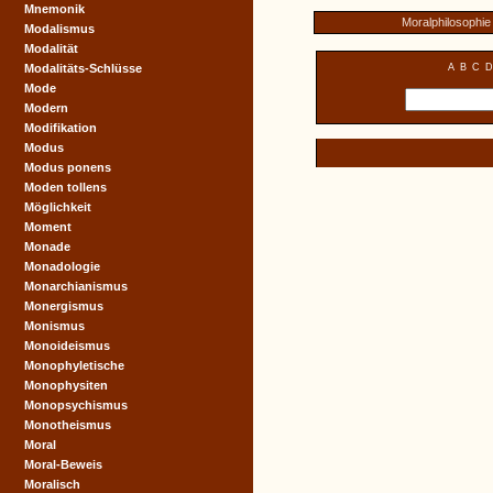
Mnemonik
Moralphilosophie
Modalismus
Modalität
Modalitäts-Schlüsse
A
B
C
D
Mode
Modern
Modifikation
Modus
Modus ponens
Moden tollens
Möglichkeit
Moment
Monade
Monadologie
Monarchianismus
Monergismus
Monismus
Monoideismus
Monophyletische
Monophysiten
Monopsychismus
Monotheismus
Moral
Moral-Beweis
Moralisch