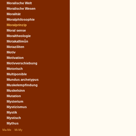
Moralische Welt
Moralische Wesen
Moralität
Moralphilosophie
Moralprinzip
Moral sense
Moraltheologie
Motakallimûn
Motaziliten
Motiv
Motivation
Motivverschiebung
Motorisch
Multiponible
Mundus archetypus
Muskelempfindung
Muskelsinn
Mutation
Mysterium
Mystizismus
Mystik
Mystisch
Mythus
|
|
Ma-Me
Mi-My