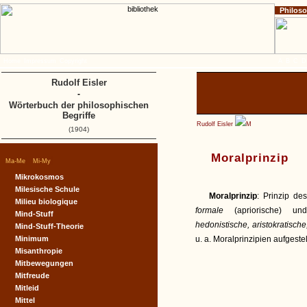
Philos
Home
Impressum
Copyright
A
B
C
D
Rudolf Eisler
-
Wörterbuch der philosophischen
Begriffe
Rudolf Eisler
M
(1904)
Moralprinzip
|
|
Ma-Me
Mi-My
Mikrokosmos
Milesische Schule
Moralprinzip
: Prinzip de
Milieu biologique
formale
(apriorische) 
Mind-Stuff
hedonistische, aristokratische,
Mind-Stuff-Theorie
Minimum
u. a. Moralprinzipien aufgestellt
Misanthropie
Mitbewegungen
Mitfreude
Mitleid
Mittel