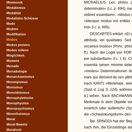
MICRAELIUS, Lex. philos.
Mnemonik
Modalismus
determinatio« (l.c. p. 694), n
Modalität
obtinet essentiam«. »Modus i
Modalitäts-Schlüsse
»Ideoque modus est entitas
Mode
est« (l.c. p. 666).
Modern
DESCARTES erklärt: »Et qu
Modifikation
Modus
attributa, vel qualitates. Se
Modus ponens
vocamus modos« (Princ. philos. 
Moden tollens
ff.). Nach der Logik von POR
Möglichkeit
per substantiam« (l.c. I, 6).
Moment
essentia tamen minime dete
Monade
»modes« Determinationen der
Monadologie
Monarchianismus
mais qui dérivent de ses attr
Monergismus
nach KANT) »Merkmale, wel
Monismus
(Syst. d. Log. S. 124), währe
Monoideismus
d.) sehen. Nach BACHMANN k
Monophyletische
Merkmale in dem Objekte vo
Monophysiten
innerlich oder äußerlich« (S
Monopsychismus
Monotheismus
die »Schwankungsform« des »Syst
Moral
Bei SPINOZA hat der Beg
Moral-Beweis
nach ihm, die Einzeldinge al
Moralisch