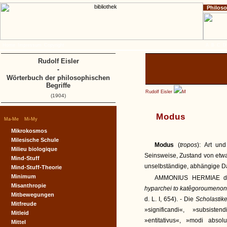
Philos
Home
Impressum
Copyright
A
B
C
D
Rudolf Eisler
-
Wörterbuch der philosophischen
Begriffe
Rudolf Eisler
M
(1904)
Modus
|
|
Ma-Me
Mi-My
Mikrokosmos
Milesische Schule
Modus
(
tropos
): Art un
Milieu biologique
Seinsweise, Zustand von etwas
Mind-Stuff
unselbständige, abhängige D
Mind-Stuff-Theorie
Minimum
AMMONIUS HERMIAE def
Misanthropie
hyparchei to katêgoroumeno
Mitbewegungen
d. L. I, 654). - Die
Scholastik
Mitfreude
»significandi«, »subsiste
Mitleid
»entitativus«, »modi absol
Mittel