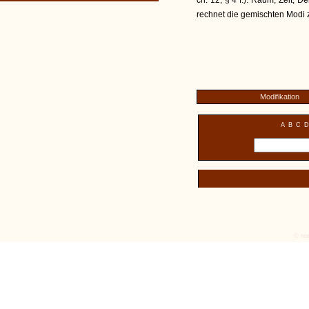
ch. 12, § 4 f.). Raum, Zeit, 
rechnet die gemischten Modi zu
Modifikation
A
B
C
D
© tex