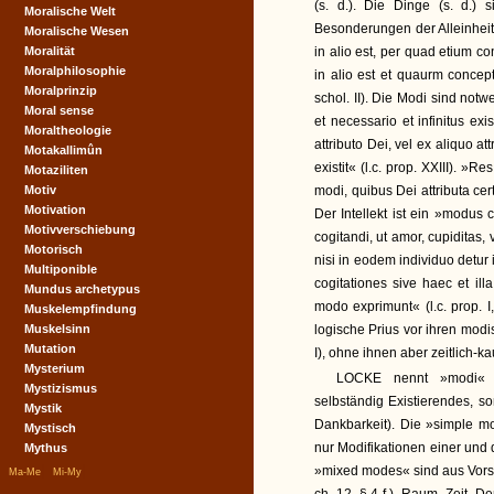
(s. d.). Die Dinge (s. d.)
Moralische Welt
Besonderungen der Alleinhei
Moralische Wesen
Moralität
in alio est, per quad etium co
Moralphilosophie
in alio est et quaurm conceptu
Moralprinzip
schol. II). Die Modi sind no
Moral sense
et necessario et infinitus exi
Moraltheologie
attributo Dei, vel ex aliquo at
Motakallimûn
existit« (l.c. prop. XXIII). »Re
Motaziliten
Motiv
modi, quibus Dei attributa cer
Motivation
Der Intellekt ist ein »modus 
Motivverschiebung
cogitandi, ut amor, cupiditas,
Motorisch
nisi in eodem individuo detur i
Multiponible
cogitationes sive haec et ill
Mundus archetypus
modo exprimunt« (l.c. prop. 
Muskelempfindung
Muskelsinn
logische Prius vor ihren modis 
Mutation
I), ohne ihnen aber zeitlich-k
Mysterium
LOCKE nennt »modi« (
Mystizismus
selbständig Existierendes, s
Mystik
Dankbarkeit). Die »simple m
Mystisch
nur Modifikationen einer und 
Mythus
|
|
»mixed modes« sind aus Vorste
Ma-Me
Mi-My