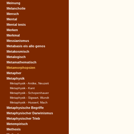
Meinung
Melancholie
Mensch
Mental
Mental tests
Merken
Merkmal
Messianismus
Metabasis eis allo genos
Metakosmisch
Metalogisch
Metamathematisch
Metamorphopsien
Metapher
Metaphysik
Metaphysik - Antike, Neuzeit
Metaphysik - Kant
Metaphysik - Schopenhauer
Metaphysik - Sigwart, Wundt
Metaphysik - Husserl, Mach
Metaphysische Begriffe
Metaphysischer Darwinismus
Metaphysischer Trieb
Metempirisch
Methexis