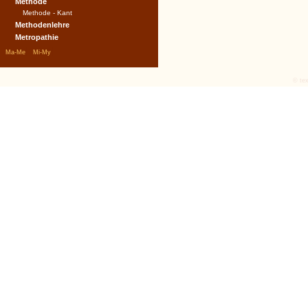
Methode
Methode - Kant
Methodenlehre
Metropathie
|
|
Ma-Me
Mi-My
© tex