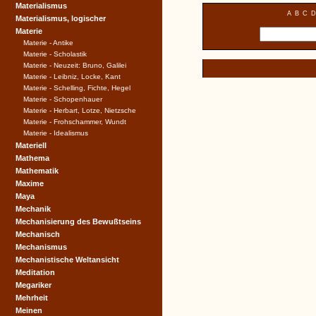
Materialismus
A
B
C
D
Materialismus, logischer
Materie
Materie - Antike
Materie - Scholastik
Materie - Neuzeit: Bruno, Galilei
Materie - Leibniz, Locke, Kant
Materie - Schelling, Fichte, Hegel
Materie - Schopenhauer
Materie - Herbart, Lotze, Nietzsche
Materie - Frohschammer, Wundt
Materie - Idealismus
Materiell
Mathema
Mathematik
Maxime
Maya
Mechanik
Mechanisierung des Bewußtseins
Mechanisch
Mechanismus
Mechanistische Weltansicht
Meditation
Megariker
Mehrheit
Meinen