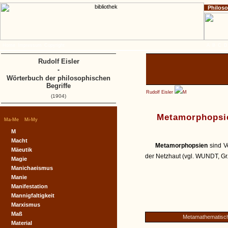
Philos
Home
Impressum
Copyright
A
B
C
D
Rudolf Eisler
-
Wörterbuch der philosophischen
Begriffe
Rudolf Eisler
M
(1904)
Metamorphopsi
|
|
Ma-Me
Mi-My
M
Macht
Metamorphopsien
sind V
Mäeutik
der Netzhaut (vgl. WUNDT, Gr. 
Magie
Manichaeismus
Manie
Manifestation
Mannigfaltigkeit
Marxismus
Maß
Metamathematisc
Material