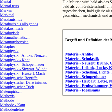
Mental
Die Materie wird bald als das S
Mental tests
bald als vom Geiste schroff unt
Merken
zugeschrieben, bald gilt sie als
Merkmal
geometrisch-mechanisch und auc
Messianismus
Metabasis eis allo genos
Metakosmisch
Metalogisch
Metamathematisch
Begriff und Definition der 
Metamorphopsien
Metapher
Metaphysik
Materie - Antike
Metaphysik - Antike, Neuzeit
Materie - Scholastik
Metaphysik - Kant
Materie - Neuzeit: Bruno, G
Metaphysik - Schopenhauer
Materie - Leibniz, Locke, 
Metaphysik - Sigwart, Wundt
Materie - Schelling, Fichte,
Metaphysik - Husserl, Mach
Materie - Schopenhauer
Metaphysische Begriffe
Materie - Herbart, Lotze, N
Metaphysischer Darwinismus
Materie - Frohschammer, 
Metaphysischer Trieb
Materie - Idealismus
Metempirisch
Methexis
Methode
Methode - Kant
Methodenlehre