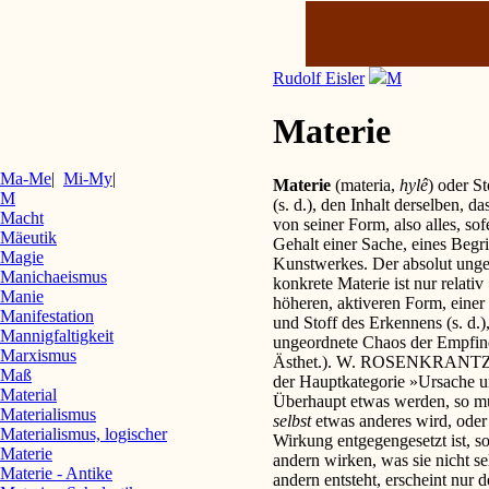
Rudolf Eisler
M
Materie
Ma-Me
|
Mi-My
|
Materie
(materia,
hylê
) oder S
M
(s. d.), den Inhalt derselben, 
Macht
von seiner Form, also alles, so
Mäeutik
Gehalt einer Sache, eines Begriff
Magie
Kunstwerkes. Der absolut ungefor
Manichaeismus
konkrete Materie ist nur relati
Manie
höheren, aktiveren Form, eine
Manifestation
und Stoff des Erkennens (s. d.),
Mannigfaltigkeit
ungeordnete Chaos der Empfind
Marxismus
Ästhet.). W. ROSENKRANTZ be
Maß
der Hauptkategorie »Ursache un
Material
Überhaupt etwas werden, so mu
Materialismus
selbst
etwas anderes wird, ode
Materialismus, logischer
Wirkung entgegengesetzt ist, s
Materie
andern wirken, was sie nicht se
Materie - Antike
andern entsteht, erscheint nur