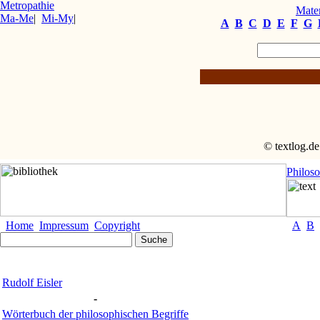
Metropathie
Mater
Ma-Me
|
Mi-My
|
A
B
C
D
E
F
G
© textlog.de
Philos
Home
Impressum
Copyright
A
B
Rudolf Eisler
-
Wörterbuch der philosophischen Begriffe