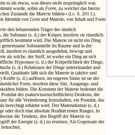
eint es als etwas, was dieses nicht ursprünglich war,
timmt wurde, sohin als
Form
, zu welcher das hierzu
ichen Zustande die
Materie
bildete« (l.c. S. 201 f.).
e Identität von Geist und Materie, von Inhalt und Form
rie den beharrenden Träger der sinnlich
ie Substanz (s. d.) der Körper, insofern sie räumlich-
fflich bestimmt wird. Die Materie ist nicht ein Ding
en gemeinsame Substantielle im Raume und in der
ll, insofern es räumlich ausgedehnt, bewegt und
rie als solche, der Stoff, ist weder ein Ding an sich
ffliche Hypostase (s. d.) der Körperlichkeit der Dinge,
sche (s. d.) Relationen der Dinge untereinander und
ellt. Qualitativ läßt sich die Materie in (aktive und
) Kräfte (s. d.) auflösen, im engeren Sinne ist sie der
räumlicher Form, insofern diese Sitz, Ausgangs- und
kräften bilden. Die
Konstanz
der Materie bedeutet die
 Postulat des (naturwissenschaftlichen) Denkens, die
anz für alle Veränderung festzuhalten, ein Postulat, das
ls berechtigt erhärtet wird. Der Materialismus (s. d.)
ige oder doch eine absolute Realität ersten Ranges. In
ilweise die Tendenz, den Begriff der Materie zu
griff der Energie (s. d.) zu ersetzen. Als Gegensatz der
 betrachtet.