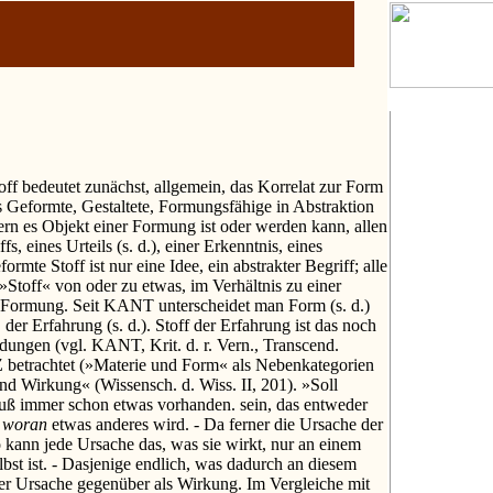
toff bedeutet zunächst, allgemein, das Korrelat zur Form
das Geformte, Gestaltete, Formungsfähige in Abstraktion
fern es Objekt einer Formung ist oder werden kann, allen
s, eines Urteils (s. d.), einer Erkenntnis, eines
mte Stoff ist nur eine Idee, ein abstrakter Begriff; alle
v »Stoff« von oder zu etwas, im Verhältnis zu einer
r Formung. Seit KANT unterscheidet man Form (s. d.)
 der Erfahrung (s. d.). Stoff der Erfahrung ist das noch
ungen (vgl. KANT, Krit. d. r. Vern., Transcend.
trachtet (»Materie und Form« als Nebenkategorien
d Wirkung« (Wissensch. d. Wiss. II, 201). »Soll
ß immer schon etwas vorhanden. sein, das entweder
r
woran
etwas anderes wird. - Da ferner die Ursache der
o kann jede Ursache das, was sie wirkt, nur an einem
lbst ist. - Dasjenige endlich, was dadurch an diesem
 der Ursache gegenüber als Wirkung. Im Vergleiche mit