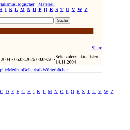
ialismus, logischer
-
Materiell
H
I
K
L
M
N
O
P
Q
R
S
T
U
V
W
Z
Share
Seite zuletzt aktualisiert:
 2004 • 06.08.2026 00:09:56 •
14.11.2004
ophie
Medizin
Belletristik
Wörterbücher
C
D
E
F
G
H
I
K
L
M
N
O
P
Q
R
S
T
U
V
W
Z