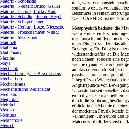
Materie - Scholastik
dem,
woraus
es entsteht, ersch
Materie - Neuzeit: Bruno, Galilei
sondern wozu es von außen bes
Materie - Leibniz, Locke, Kant
Bestimmte in seinem ursprüngl
Materie - Schelling, Fichte, Hegel
Nach CARNERI ist der Stoff di
Materie - Schopenhauer
Materie - Herbart, Lotze, Nietzsche
Metaphysisch bedeutet die Mate
Materie - Frohschammer, Wundt
wahrnehmbaren Erscheinungen, d
Materie - Idealismus
mechanisch und dynamisch begri
Materiell
unter Dingen, sondern das all
Mathema
Bewegung. Ein Ding ist materie
Mathematik
widerstandskräftig ist. Die Mate
Maxime
noch Schein, sondern eine begri
Maya
welche dynamische und energeti
Mechanik
auf das erkennende Subjekt darst
Mechanisierung des Bewußtseins
passive, aktuelle und potentielle
Mechanisch
Inbegriff von Widerständen in 
Mechanismus
Angriffspunkte von Bewegungs
Mechanistische Weltansicht
Unzerstörbarkeit derselben, das
Meditation
einmal gesetzte materielle Subst
Megariker
durch die Erfahrung beständig a
Mehrheit
erblickt in der Materie die einz
Meinen
der modernen Physik besteht te
Meinung
»eliminieren«, ihn durch den Be
Melancholie
Materie wird oft der Geist (s. d.
Mensch