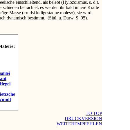
eelische einschließend, als belebt (Hylozoismus, s. d.),
erschieden betrachtet, es werden ihr bald innere Kräfte
 träge Masse (»rudsi indigestaque moles«), sie wird
h dynamisch bestimmt. (Sittl. u. Darw. S. 95).
Materie:
alilei
Kant
 Hegel
ietzsche
Wundt
TO TOP
DRUCKVERSION
WEITEREMPFEHLEN